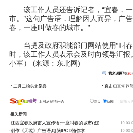
该工作人员还告诉记者，“宜春，一
市。”这句广告语，理解因人而异，广告
春，一座叫做春的城市。”
当提及政府职能部门网站使用“叫春
时，该工作人员表示会及时向领导汇报
小军） (来源：东北网)
我来说两句
(
26
)
二月二抬头龙见喜
直击归真堂养
上网从搜狗开始
网页
新闻
相关新闻
·
江西宜春政府雷人宣传语:一座叫春的城市(图)
10-03-
·
创作《天境》广告语,电脑IPOD随你拿
10-03-