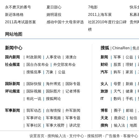
永不磨灭的番号
夏日甜心
7电影
快乐
新还珠格格
姚明退役
2011上海车展
私募
2011高考试题答案
感动中国十大母亲评选
社区2010年度行业口碑
贵州
榜
网站地图
新闻中心
搜狐
|
ChinaRen
|
焦
国内新闻
|
时政新闻
|
人事变动
|
港澳台
新闻
|
军事
|
公益
|
社会频道
|
国台办发布会
|
外交部发布会
财经
|
股票
|
理财
|
|
搜狐侃事
|
万象
|
公益
汽车
|
购车
|
家居
|
国际新闻
|
国际快报
|
海外博览
|
国际专题
女人
|
母婴
|
新娘
|
评论频道
|
国际视频
|
国际图片
|
记者博客
旅游
|
天气
|
健康
|
|
有此一说
|
搜狐网论
IT
|
数码
|
手机
|
军事新闻
|
我军动态
|
台海情报
|
外军新闻
博客
|
圈子
|
邮箱
|
|
军事评论
|
军事视频
|
军事专题
天龙
|
鹿鼎记
|
短信
|
军事社区
|
军事大视野
|
讲武堂
搜狗
|
输入法
|
地图
设置首页
-
搜狗输入法
-
支付中心
-
搜狐招聘
-
广告服务
-
客服中心