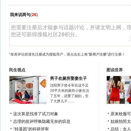
我来说两句
(
26
)
*发表评论前请先注册成为搜狐用户，请点击右上角
“新用户注册”
进行注册！
民生视点
图说世界
男子在厕所娶妻生子
沈阳男子曾令军在这不足
20平方米的厕所小家生活
了五年，还娶了媳妇，生
了大胖儿子……
这次算是找准了试刀对象
原来校服可
总理的批评呼唤隐藏无奈的叹息
姑娘拍照太
“转基因”的科研评审
总结：女人