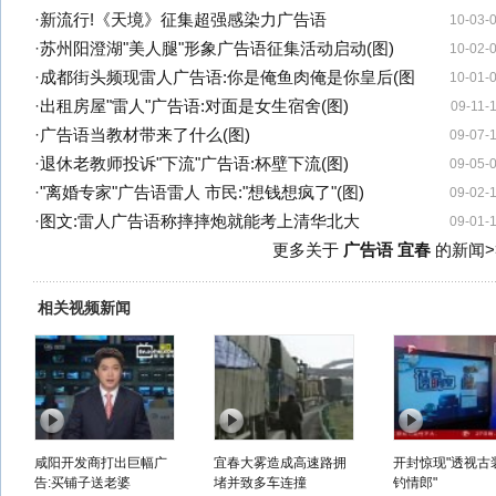
·
新流行!《天境》征集超强感染力广告语
10-03-
·
苏州阳澄湖"美人腿"形象广告语征集活动启动(图)
10-02-
·
成都街头频现雷人广告语:你是俺鱼肉俺是你皇后(图
10-01-
·
出租房屋"雷人"广告语:对面是女生宿舍(图)
09-11-
·
广告语当教材带来了什么(图)
09-07-
·
退休老教师投诉"下流"广告语:杯壁下流(图)
09-05-
·
"离婚专家"广告语雷人 市民:"想钱想疯了"(图)
09-02-
·
图文:雷人广告语称摔摔炮就能考上清华北大
09-01-
更多关于
广告语 宜春
的新闻>
相关视频新闻
咸阳开发商打出巨幅广
宜春大雾造成高速路拥
开封惊现"透视古
告:买铺子送老婆
堵并致多车连撞
钓情郎"