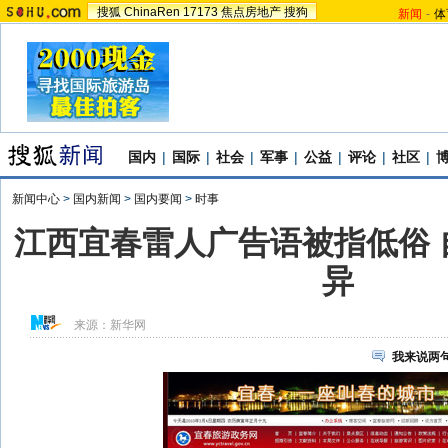
搜狐
ChinaRen
17173
焦点房地产
搜狗
新闻
-
体
国内
|
国际
|
社会
|
军事
|
公益
|
评论
|
社区
|
新闻中心
>
国内新闻
>
国内要闻
>
时事
江西宜春雷人广告语被指低俗 
异
来源：
新华网
我来说两