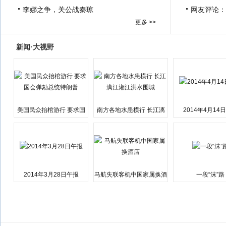
李娜之争，关公战秦琼
网友评论：
更多 >>
新闻·大视野
美国民众抬棺游行 要求国
南方各地水患横行 长江漓
2014年4月14
会弹劾总统特朗普
江湘江洪水围城
2014年3月28日午报
马航失联客机中国家属换酒
一段“沫”路
店