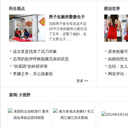
民生视点
图说世界
男子在厕所娶妻生子
沈阳男子曾令军在这不足
20平方米的厕所小家生活
了五年，还娶了媳妇，生
了大胖儿子……
这次算是找准了试刀对象
原来校服可
总理的批评呼唤隐藏无奈的叹息
姑娘拍照太
“转基因”的科研评审
总结：女人
李娜之争，关公战秦琼
网友评论：
更多 >>
新闻·大视野