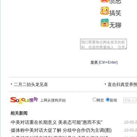
愤怒
搞笑
无聊
[Ctrl+Enter]
二月二抬头龙见喜
直击归真堂养
上网从搜狗开始
网页
新闻
相关新闻
·
中美对话重在长期意义 美表态可能"惠而不实"
10-05-
·
媒体称中美对话大促了解 分歧中合作仍为主调(图)
10-05-