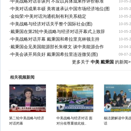
·
中美战略对话非谈判 不应以具体成果作评价标准
10-05-
·
中美对话成果丰硕 美将速承认中国市场经济地位(图
10-05-
·
金灿荣:中美对话沟通机制有利关系稳定
10-05-
·
中美战略与经济对话关乎整个国际社会(图)
10-05-
·
戴秉国在第2轮中美战略与经济对话开幕式上致辞
10-05-
·
中美战略对话开幕 戴秉国和希拉里克林顿主持
10-05-
·
戴秉国会见美国能源部长朱棣文 谈中美能源合作
10-04-
·
中美会谈开局良好 戴秉国希拉里连连微笑(图)
09-07-
更多关于
中美 戴秉国
的新闻>
相关视频新闻
第二轮中美战略与经济
中美战略与经济对话 面
杨洁篪解读中美
对话闭幕
对分歧尊重彼此核..
话