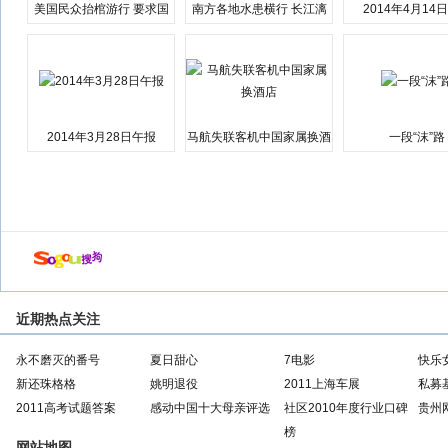
美国民众抬棺游行 要求国
南方各地水患横行 长江漓
2014年4月14
会弹劾总统特朗普
江湘江洪水围城
2014年3月28日午报
马航失联客机中国家属换酒
一段“沫”路
店
近期热点关注
永不磨灭的番号
夏日甜心
7电影
快乐
新还珠格格
姚明退役
2011上海车展
私募
2011高考试题答案
感动中国十大母亲评选
社区2010年度行业口碑
贵州
榜
网站地图