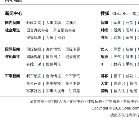
新闻中心
搜狐
|
ChinaRen
|
焦
国内新闻
|
时政新闻
|
人事变动
|
港澳台
新闻
|
军事
|
公益
|
社会频道
|
国台办发布会
|
外交部发布会
财经
|
股票
|
理财
|
|
搜狐侃事
|
万象
|
公益
汽车
|
购车
|
家居
|
国际新闻
|
国际快报
|
海外博览
|
国际专题
女人
|
母婴
|
新娘
|
评论频道
|
国际视频
|
国际图片
|
记者博客
旅游
|
天气
|
健康
|
|
有此一说
|
搜狐网论
IT
|
数码
|
手机
|
军事新闻
|
我军动态
|
台海情报
|
外军新闻
博客
|
圈子
|
邮箱
|
|
军事评论
|
军事视频
|
军事专题
天龙
|
鹿鼎记
|
短信
|
军事社区
|
军事大视野
|
讲武堂
搜狗
|
输入法
|
地图
设置首页
-
搜狗输入法
-
支付中心
-
搜狐招聘
-
广告服务
-
客服中心
Copyright
©
2018 Sohu.com 
搜狐不良信息举