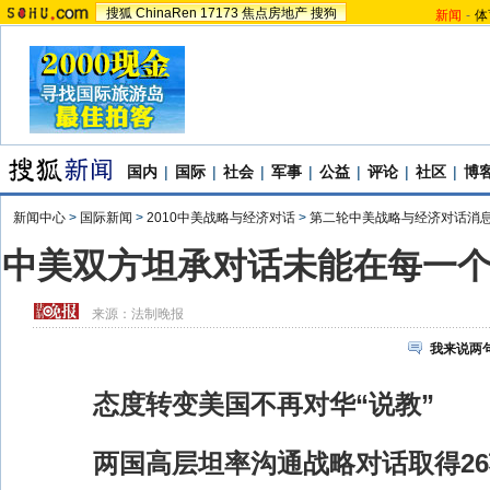
搜狐
ChinaRen
17173
焦点房地产
搜狗
新闻
-
体
国内
|
国际
|
社会
|
军事
|
公益
|
评论
|
社区
|
博
新闻中心
>
国际新闻
>
2010中美战略与经济对话
>
第二轮中美战略与经济对话消
中美双方坦承对话未能在每一
来源：
法制晚报
我来说两
态度转变美国不再对华“说教”
两国高层坦率沟通战略对话取得26