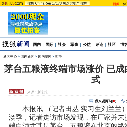
搜狐
ChinaRen
17173
焦点房地产
搜狗
新闻
-
体
国内
|
国际
|
社会
|
军事
|
公益
|
评论
|
社区
|
博
新闻中心
>
国内新闻
>
国内要闻
>
时事
茅台五粮液终端市场涨价 已成
式
来源：
新京报
我来说两句
(
0
)
本报讯 （记者田丛 实习生刘兰兰
淡季，记者走访市场发现，在厂家并未
端白酒尤其是茅台、五粮液在北京的终