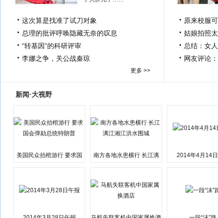
这次算是找准了试刀对象
原来校服可
总理的批评呼唤隐藏无奈的叹息
姑娘拍照太
“转基因”的科研评审
总结：女人
李娜之争，关公战秦琼
网友评论：
更多 >>
新闻·大视野
美国民众抬棺游行 要求国
南方各地水患横行 长江漓
2014年4月14
会弹劾总统特朗普
江湘江洪水围城
2014年3月28日午报
马航失联客机中国家属换酒
一段“沫”路