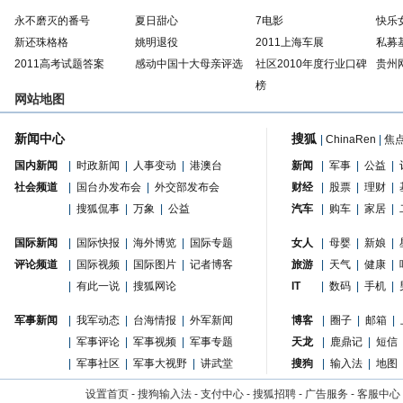
永不磨灭的番号
夏日甜心
7电影
快乐
新还珠格格
姚明退役
2011上海车展
私募
2011高考试题答案
感动中国十大母亲评选
社区2010年度行业口碑
贵州
榜
网站地图
新闻中心
搜狐
|
ChinaRen
|
焦
国内新闻
|
时政新闻
|
人事变动
|
港澳台
新闻
|
军事
|
公益
|
社会频道
|
国台办发布会
|
外交部发布会
财经
|
股票
|
理财
|
|
搜狐侃事
|
万象
|
公益
汽车
|
购车
|
家居
|
国际新闻
|
国际快报
|
海外博览
|
国际专题
女人
|
母婴
|
新娘
|
评论频道
|
国际视频
|
国际图片
|
记者博客
旅游
|
天气
|
健康
|
|
有此一说
|
搜狐网论
IT
|
数码
|
手机
|
军事新闻
|
我军动态
|
台海情报
|
外军新闻
博客
|
圈子
|
邮箱
|
|
军事评论
|
军事视频
|
军事专题
天龙
|
鹿鼎记
|
短信
|
军事社区
|
军事大视野
|
讲武堂
搜狗
|
输入法
|
地图
设置首页
-
搜狗输入法
-
支付中心
-
搜狐招聘
-
广告服务
-
客服中心