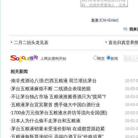
[Ctrl+Enter]
我来
二月二抬头龙见喜
直击归真堂养
上网从搜狗开始
网页
新闻
相关新闻
·
南非煮酒论八强:巴西五粮液 荷兰堪比茅台
10-07-
·
茅台五粮液麻烦不断 二线酒企表现抢眼
10-05-
·
不让茅台独占市场 五粮液推酱香酒只为"搅局"?
10-03-
·
五粮液茅台宜宾聚首 携手做大中国白酒行业
10-03-
·
1700余万元假茅台五粮液水井坊等流向全国(图)
10-02-
·
日本人为什么偷不走茅台和五粮液
10-01-
·
茅台五粮液销量未受涨价影响 在成都货源趋紧
10-01-
·
五粮液每瓶普涨60元 高端白酒又玩"价格追逐"
10-01-