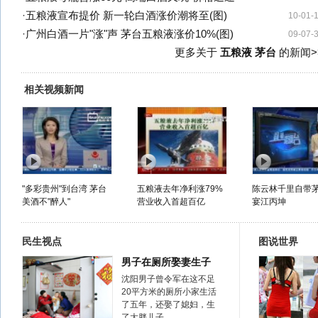
·
五粮液宣布提价 新一轮白酒涨价潮将至(图)
10-01-
·
广州白酒一片"涨"声 茅台五粮液涨价10%(图)
09-07-
更多关于
五粮液 茅台
的新闻>
相关视频新闻
"多彩贵州"到台湾 茅台
五粮液去年净利涨79%
陈云林千里自带
美酒不"醉人"
营业收入首超百亿
宴江丙坤
民生视点
图说世界
男子在厕所娶妻生子
沈阳男子曾令军在这不足
20平方米的厕所小家生活
了五年，还娶了媳妇，生
了大胖儿子……