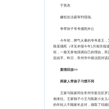
于英杰
嫌犯在法庭审判现场。
争带孙子爷爷捅死外公
今年初，脾气火暴的爷爷老王，为
陈某捅死（详见本报今年1月相关报
轻，一脸无辜地强调自己的理由，而
惩凶手。昨日，常州市中级法院对该
案情回放>>
两家人带孩子习惯不同
王家与陈家同住常州市新北区罗溪
相来往。王家独子小王与陈家小女儿小
的年轻人不顾家长反对，领取了结婚