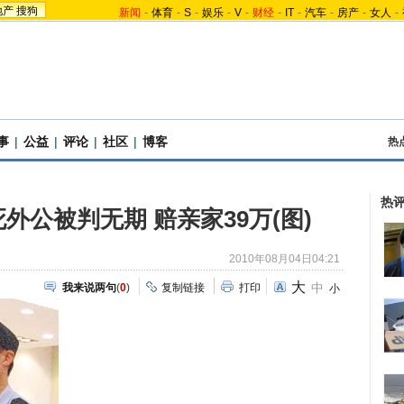
地产
搜狗
新闻
-
体育
-
S
-
娱乐
-
V
-
财经
-
IT
-
汽车
-
房产
-
女人
-
事
|
公益
|
评论
|
社区
|
博客
热
热
外公被判无期 赔亲家39万(图)
2010年08月04日04:21
大
中
我来说两句
(
0
)
复制链接
打印
小