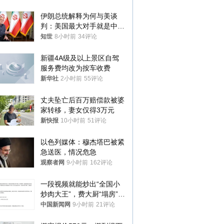
伊朗总统解释为何与美谈
判：美国最大对手就是中
国，但他们也在对话
知世
8小时前
34评论
新疆4A级及以上景区自驾
服务费均改为按车收费
新华社
2小时前
55评论
丈夫坠亡后百万赔偿款被婆
家转移，妻女仅得3万元
新快报
10小时前
51评论
以色列媒体：穆杰塔巴被紧
急送医，情况危急
观察者网
9小时前
162评论
一段视频就能炒出“全国小
炒肉大王”，费大厨“塌房”了
吗？
中国新闻网
9小时前
21评论