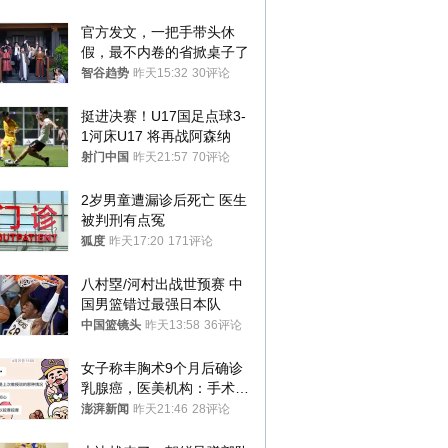
官方发文，一把手带头休
假，最不内卷的省掀桌子了
智谷趋势
昨天15:32
30评论
挺进决赛！U17国足点球3-
1河床U17 将再战阿森纳
射门中国
昨天21:57
70评论
2岁男童遭漏诊后死亡 医生
被判刑有点冤
狐度
昨天17:20
171评论
八村塁/河村出战世预赛 中
国男篮错过最强日本队
中国篮镜头
昨天13:58
36评论
女子称丰胸术9个月后确诊
乳腺癌，医美机构：手术不
可能引发癌症，建议走司法
澎湃新闻
昨天21:46
28评论
途径