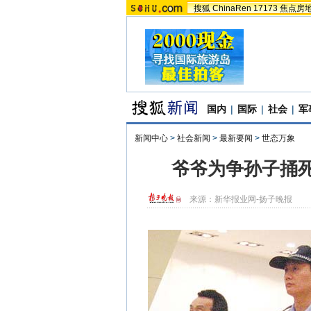
搜狐
ChinaRen
17173
焦点房
国内
|
国际
|
社会
|
军
新闻中心
>
社会新闻
>
最新要闻
>
世态万象
爷爷为争孙子捅死
来源：
新华报业网-扬子晚报