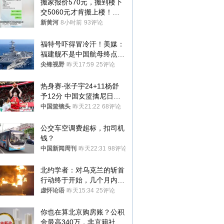
搬家报价570元，搬到楼下
交5060元才肯搬上楼！女
子傻眼了……
新黄河
8小时前
93评论
福特号吓得冒冷汗！美媒：
福建舰不是中国航母终点，
而是新起点！
尖锋视野
昨天17:59
25评论
热身赛-张子宇24+11杨舒
予12分 中国女篮擒尼日利
亚
中国篮镜头
昨天21:22
68评论
公交车空调费超标，扣司机
钱？
中国新闻周刊
昨天22:31
98评论
北约学者：对乌克兰的斩首
行动终于开始，几个月内乌
将投降
虚怀论语
昨天15:34
25评论
你也在算北京购房账？公积
金最高340万，非京籍社保