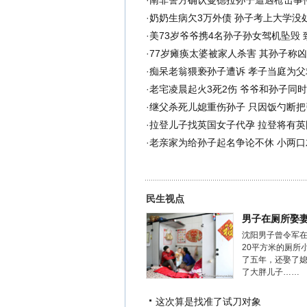
·
南非警方确认曼德拉孙子遭遇枪击事
·
奶奶生病欠3万外债 孙子考上大学没处
·
美73岁爷爷携4名孙子孙女驾机坠毁 
·
77岁瘫痪太婆被家人杀害 其孙子称
·
痴呆老翁猥亵孙子遭诉 孝子当庭为父
·
老宅凌晨起火3死2伤 爷爷和孙子同时
·
继父杀死儿媳重伤孙子 只因饭勺断把引
·
拉登儿子找英国女子代孕 拉登将有英国
·
老亲家为给孙子起名争论不休 小两口
民生视点
男子在厕所娶
沈阳男子曾令军
20平方米的厕所
了五年，还娶了
了大胖儿子……
这次算是找准了试刀对象