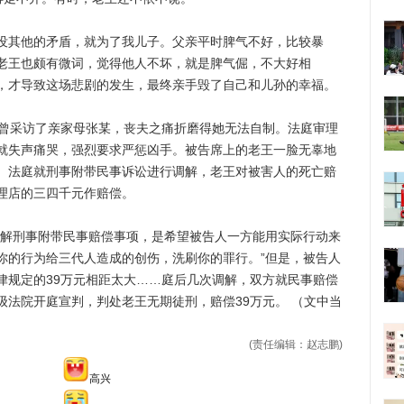
其他的矛盾，就为了我儿子。父亲平时脾气不好，比较暴
老王也颇有微词，觉得他人不坏，就是脾气倔，不大好相
，才导致这场悲剧的发生，最终亲手毁了自己和儿孙的幸福。
曾采访了亲家母张某，丧夫之痛折磨得她无法自制。法庭审理
就失声痛哭，强烈要求严惩凶手。被告席上的老王一脸无辜地
。法庭就刑事附带民事诉讼进行调解，老王对被害人的死亡赔
理店的三四千元作赔偿。
解刑事附带民事赔偿事项，是希望被告人一方能用实际行动来
你的行为给三代人造成的创伤，洗刷你的罪行。”但是，被告人
律规定的39万元相距太大……庭后几次调解，双方就民事赔偿
级法院开庭宣判，判处老王无期徒刑，赔偿39万元。 （文中当
(责任编辑：赵志鹏)
高兴