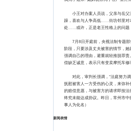
小王对办案人员说，父亲与岳父没
躁，喜欢与人争高低……街坊邻里对
处……或许，正是老王性格上的问题
7月8日开庭前，央视法制专题部
阶段，只要涉及丈夫被害的情节，她
强调自己的理由，避重就轻推脱罪责
偿缺乏诚意，表示只有变卖摩托车修
对此，审判长强调，“法庭努力调
抚慰被害人一方受伤的心灵，来弥补
的赔偿意愿，与被害方的请求即按法
终究未能达成协议。昨日，常州市中
事人为化名）
新闻表情