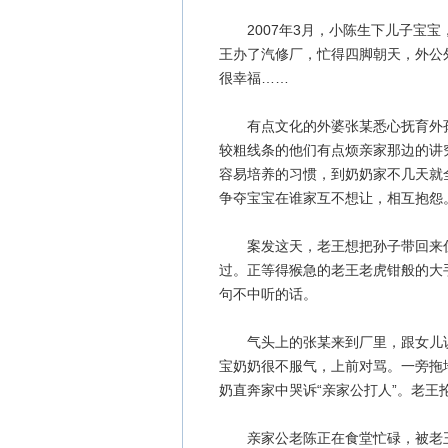
2007年3月，小陈生下儿子宝宝
王办了汽修厂，忙得四脚朝天，外公
很幸福……
有点文化的外婆张某悉心抚育外孙
较粗线条的他们有点烦亲家那边的讲
容易培养的习惯，到奶奶家不几天就
争夺宝宝在谁家互不想让，相互抱怨
案发这天，老王想把孙子带回来住
过。正等得猴急的老王老虎钳般的大
句不中听的话。
气头上的张某来到厂里，跟女儿说
宝奶奶很不服气，上前对骂。一旁拖
奶直奔家中哭诉“亲家公打人”。老
亲家公老陈正在食堂忙碌，被老王