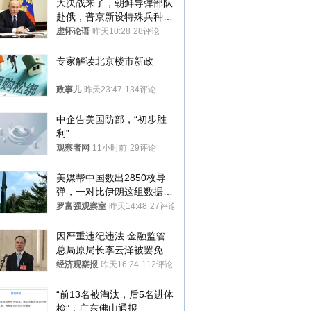
大决战来了，朝鲜导弹部队
赴俄，普京新设特殊兵种，
76岁老将扛旗
虚怀论语
昨天10:28
28评论
专家解读北京楼市新政
政事儿
昨天23:47
134评论
中企告美国防部，“初步胜
利”
观察者网
11小时前
29评论
美媒帮中国数出2850枚导
弹，一对比伊朗这组数据，
发现出大事了
罗富强观察室
昨天14:48
27评论
因严重违纪违法 金融监管
总局原局长李云泽被罢免全
国人大代表
经济观察报
昨天16:24
112评论
“前13名被淘汰，后5名进体
检”，广东佛山通报