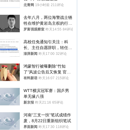
北青网
19小时前
211评论
去年八月，两位海警战士牺
牲在维护黄岩岛主权的行动
中
罗富强观察室
昨天14:55
84评论
高校任免通知引关注：科
长、主任自愿辞职，转任思
政辅导员
澎湃新闻
昨天17:00
32评论
鸿蒙智行被曝删除“竹知
了”风波公告后又恢复 官媒
曾力挺：劝华为要大度的，
有料新语
昨天16:07
215评论
你们适不适合？
WTT横滨冠军赛：国乒男
单无缘八强
新京报
昨天21:16
65评论
河南“三支一扶”笔试成绩作
废，8月22日重新组织笔试
界面新闻
昨天17:30
118评论