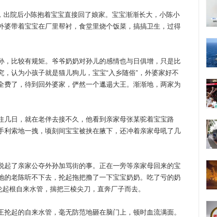
，出院后小陈抱着宝宝直接回了娘家。宝宝渐渐长大，小陈小
外婆带着宝宝在厂里帮衬，食堂里烧个饭菜，搞搞卫生，过得
，比较有规矩。爷爷奶奶对孙儿的感情也与日俱增，只是比
究，认为小孩子就是猫儿狗儿，宝宝“入乡随俗”，外婆家好不
全费了，待到回外婆家，俨然一个邋遢大王。渐渐地，两家为
。
几日，就在老伴去接不久，他看到亲家母张某驼着宝宝路
手利索地一拽，顷刻间宝宝被挟在腋下，还冲着亲家母吼了几
起了亲家公夺外孙加骂街的事。正在一旁等亲家母回来的宝
地的老陈听不下去，抡起拖把撸了一下宝宝奶奶。吃了亏的奶
王抡起根自来水管，揣把三棱尖刀，直奔厂子而去。
抡起的自来水管，毫无防范地砸在脑门上，顿时血流满面。