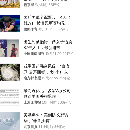
1年
新京报
9小时前
56评论
国乒男单全军覆没！4人出
战WTT横滨冠军赛均无缘
八强
搜狐体育
昨天18:45
102评论
出生时被抱错，两女子错换
37年人生，最新进展
中国新闻周刊
昨天21:50
20评论
或重回超强台风级！“白海
豚”云系面积，比6个广东还
大！深圳官方：注意这件事
南方都市报
昨天23:55
39评论
最高近亿元！多家A股公司
收到美国关税退税
上海证券报
10小时前
186评论
美媒爆料：美副防长想访
华，“非常执着”
北京日报
11小时前
56评论