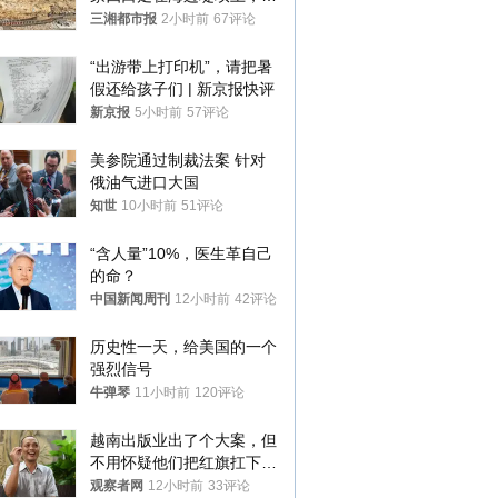
中9岁男孩被巨浪卷入海
三湘都市报
2小时前
67评论
中，搜救仍在进行
“出游带上打印机”，请把暑
假还给孩子们 | 新京报快评
新京报
5小时前
57评论
美参院通过制裁法案 针对
俄油气进口大国
知世
10小时前
51评论
“含人量”10%，医生革自己
的命？
中国新闻周刊
12小时前
42评论
历史性一天，给美国的一个
强烈信号
牛弹琴
11小时前
120评论
越南出版业出了个大案，但
不用怀疑他们把红旗扛下去
的决心
观察者网
12小时前
33评论