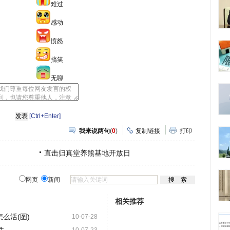
难过
感动
愤怒
搞笑
无聊
[Ctrl+Enter]
我来说两句
(
0
)
复制链接
打印
直击归真堂养熊基地开放日
网页
新闻
相关推荐
么活(图)
10-07-28