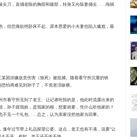
棱尖刀，直捅老陈的胸部和腹部，转身又向陈妻捅去……闯祸
，但悲痛欲绝卧床不起。原本恩爱的小夫妻也陷入尴尬，最
某因涉嫌故意伤害（致死）被批捕。随着看守所沉重的铁
到恐怕再难见到孙子了，不觉老泪纵横。
市看守所见到了老王。让记者吃惊的是，他此时流露出来的
错，孙子跟我姓，是我家的根，想要就要，凭什么听他家的？
也不见一个礼包……总之，认为亲家没把他家当回事。
逢年过节带上礼品探望公婆。这点，老王也有不满，说要“让
得走不开。有时，老王还不依不饶。