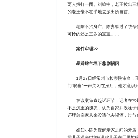
两人揪打一团。纠缠中，老王拔出三
的老王毫不在乎地去派出所自首。
老陈不治身亡。陈妻躲过了致命伤
可怜的还是三岁的宝宝……
案件审理>>
暴躁脾气埋下悲剧祸因
1月27日经常州市检察院审查，王
门“咣当”一声关闭在身后，他才意识
在该案审查起诉环节，记者在常州
不是沉重的愧疚，认为自家并没啥子
还埋怨亲家从来没请他去喝酒，过节
媳妇小陈为缓解亲家之间的矛盾，
我儿子送来!”媳妇说你儿子在厂里忙