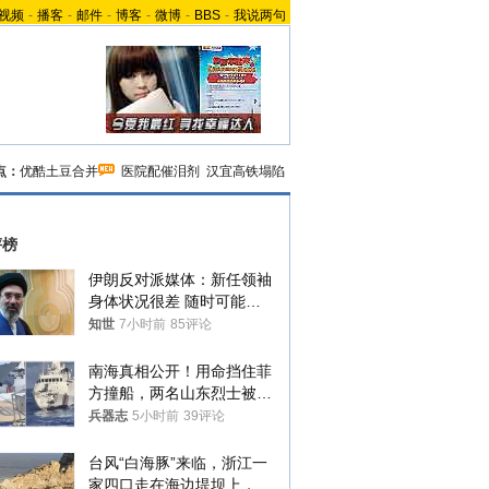
视频
-
播客
-
邮件
-
博客
-
微博
-
BBS
-
我说两句
点：
优酷土豆合并
医院配催泪剂
汉宜高铁塌陷
评榜
伊朗反对派媒体：新任领袖
身体状况很差 随时可能离
世
知世
7小时前
85评论
南海真相公开！用命挡住菲
方撞船，两名山东烈士被授
武警最高荣誉
兵器志
5小时前
39评论
台风“白海豚”来临，浙江一
家四口走在海边堤坝上，其