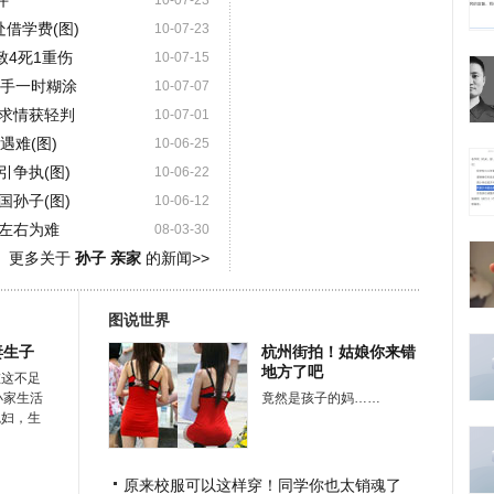
件
10-07-23
借学费(图)
10-07-23
致4死1重伤
10-07-15
凶手一时糊涂
10-07-07
求情获轻判
10-07-01
遇难(图)
10-06-25
争执(图)
10-06-22
孙子(图)
10-06-12
左右为难
08-03-30
更多关于
孙子 亲家
的新闻>>
图说世界
妻生子
杭州街拍！姑娘你来错
地方了吧
在这不足
小家生活
竟然是孩子的妈……
媳妇，生
原来校服可以这样穿！同学你也太销魂了