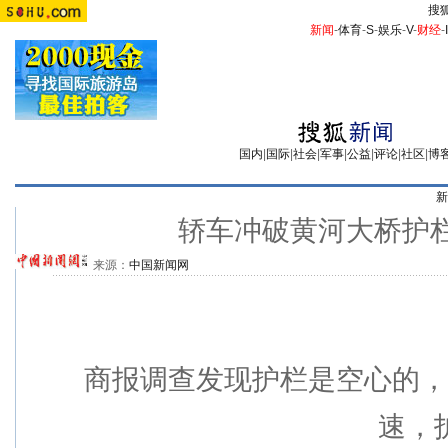
搜
新闻
-
体育
-
S
-
娱乐
-
V
-
财经
-
国内
|
国际
|
社会
|
军事
|
公益
|
评论
|
社区
|
博
新
轿车冲破黄河大桥护
来源：
中国新闻网
商报调查发现护栏是空心的，个
速，