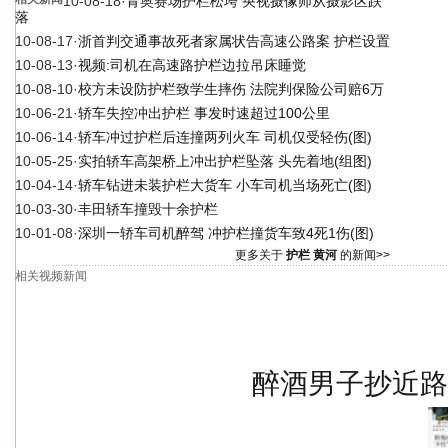
10-08-18
·
青奥赛场护栏松垮 央视摄像师从摄影区跌
落
10-08-17
·
浙首判交通事故死者家属状告高速公路案 护栏设置
10-08-13
·
视频:司机在高速路护栏边拉吊床睡觉
10-08-10
·
校方未设防护栏致学生摔伤 法院判保险公司赔6万
10-06-21
·
轿车失控冲出护栏 事发时速超过100公里
10-06-14
·
轿车冲过护栏后连撞两列火车 司机仅受轻伤(图)
10-05-25
·
实拍轿车高架桥上冲出护栏坠落 头先着地(组图)
10-04-14
·
轿车钻进未装护栏大货车 小车司机当场死亡(图)
10-03-30
·
丰田轿车撞毁十余护栏
10-01-08
·
深圳一轿车司机醉驾 冲护栏撞货车致4死1伤(图)
更多关于
护栏 黄河
的新闻>>
相关视频新闻
醉酒男子抄近路