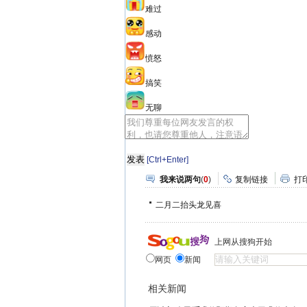
难过
感动
愤怒
搞笑
无聊
[Ctrl+Enter]
我来说两句
(
0
)
复制链接
打
二月二抬头龙见喜
上网从搜狗开始
网页
新闻
相关新闻