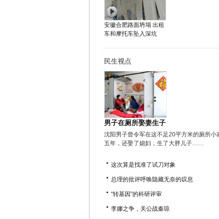
安徽合肥路面坍塌 出租
车和摩托车坠入深坑
民生视点
男子在厕所娶妻生子
沈阳男子曾令军在这不足20平方米的厕所小
五年，还娶了媳妇，生了大胖儿子……
这次算是找准了试刀对象
总理的批评呼唤隐藏无奈的叹息
“转基因”的科研评审
李娜之争，关公战秦琼