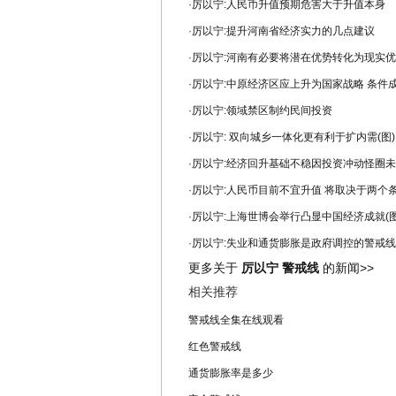
·
厉以宁:人民币升值预期危害大于升值本身
·
厉以宁:提升河南省经济实力的几点建议
·
厉以宁:河南有必要将潜在优势转化为现实优
·
厉以宁:中原经济区应上升为国家战略 条件
·
厉以宁:领域禁区制约民间投资
·
厉以宁: 双向城乡一体化更有利于扩内需(图)
·
厉以宁:经济回升基础不稳因投资冲动怪圈
·
厉以宁:人民币目前不宜升值 将取决于两个
·
厉以宁:上海世博会举行凸显中国经济成就(图
·
厉以宁:失业和通货膨胀是政府调控的警戒线
更多关于
厉以宁 警戒线
的新闻>>
相关推荐
警戒线全集在线观看
红色警戒线
通货膨胀率是多少