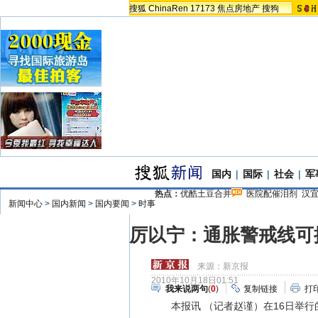
搜狐
ChinaRen
17173
焦点房地产
搜狗
国内
|
国际
|
社会
|
军
热点：
优酷土豆合并
医院配催泪剂
汉
新闻中心
>
国内新闻
>
国内要闻
>
时事
厉以宁：通胀警戒线可提
来源：
新京报
2010年10月18日01:51
我来说两句
(
0
)
复制链接
打
本报讯 （记者赵谨）在16日举行的