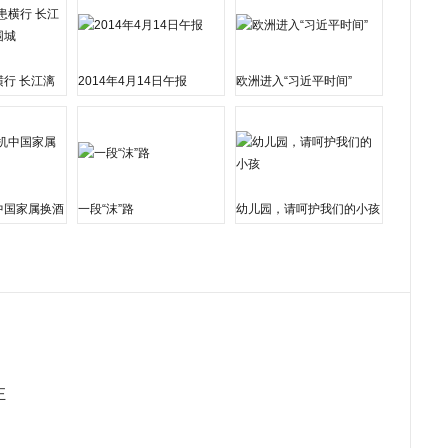
行 长江漓
2014年4月14日午报
欧洲进入“习近平时间”
城
中国家属换酒
一段“沫”路
幼儿园，请呵护我们的小孩
正