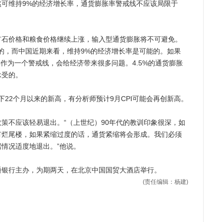
可维持9%的经济增长率，通货膨胀率警戒线不应该局限于
价格和粮食价格继续上涨，输入型通货膨胀将不可避免。
的，而中国近期来看，维持9%的经济增长率是可能的。如果
率作为一个警戒线，会给经济带来很多问题。4.5%的通货膨胀
承受的。
下22个月以来的新高，有分析师预计9月CPI可能会再创新高。
不应该轻易退出。“（上世纪）90年代的教训印象很深，如
有烂尾楼，如果紧缩过度的话，通货紧缩将会形成。我们必须
情况适度地退出。”他说。
通银行主办，为期两天，在北京中国国贸大酒店举行。
(责任编辑：杨建)