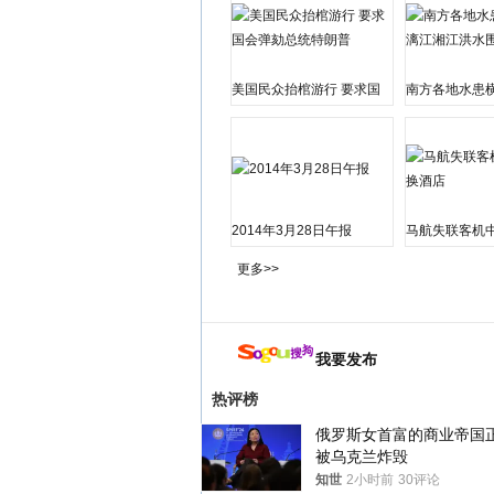
美国民众抬棺游行 要求国
南方各地水患横
会弹劾总统特朗普
江湘江洪水围
2014年3月28日午报
马航失联客机
店
更多>>
我要发布
热评榜
俄罗斯女首富的商业帝国
被乌克兰炸毁
知世
2小时前
30评论