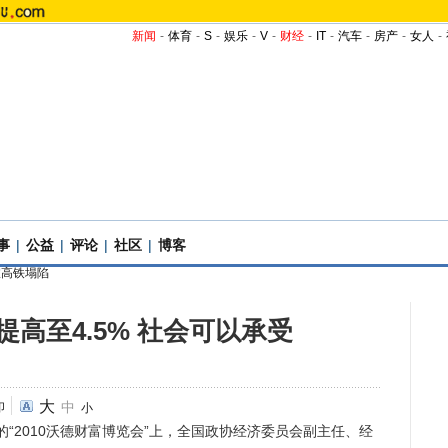
新闻
-
体育
-
S
-
娱乐
-
V
-
财经
-
IT
-
汽车
-
房产
-
女人
-
事
|
公益
|
评论
|
社区
|
博客
宜高铁塌陷
高至4.5% 社会可以承受
大
中
印
小
“2010沃德财富博览会”上，全国政协经济委员会副主任、经