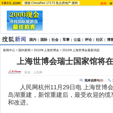
搜狐
ChinaRen
17173
焦点房地产
搜狗
新闻
-
体
国内
|
国际
|
社会
|
军事
|
公益
|
评论
|
社区
|
博
新闻中心
>
国内新闻
>
2010年上海世博会
>
2010年上海世博会最新消息
上海世博会瑞士国家馆将
来源：
人民网
我来说两句
(
0
)
人民网杭州11月29日电 上海世博
岛湖重建，新馆重建后，最受欢迎的缆
和改进。