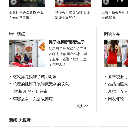
上海世博会瑞典馆 创意
世博会汇聚高新技术 上
上海世博会学生
之光创意无限
海企业取经忙
最低50元
民生视点
图说世界
男子在厕所娶妻生子
沈阳男子曾令军在这不足
20平方米的厕所小家生活
了五年，还娶了媳妇，生
了大胖儿子……
这次算是找准了试刀对象
原来校服可
总理的批评呼唤隐藏无奈的叹息
姑娘拍照太
“转基因”的科研评审
总结：女人
李娜之争，关公战秦琼
网友评论：
更多 >>
新闻·大视野