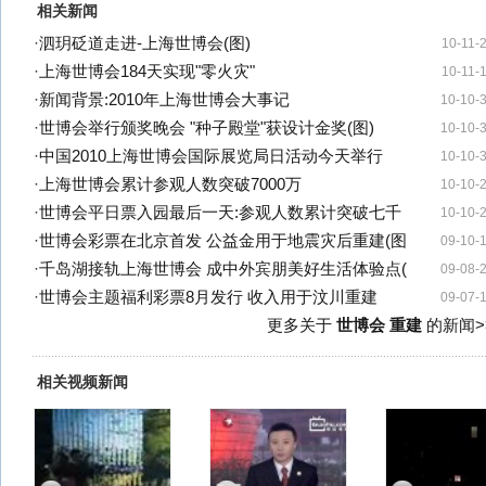
相关新闻
·
泗玥砭道走进-上海世博会(图)
10-11-
·
上海世博会184天实现"零火灾"
10-11-
·
新闻背景:2010年上海世博会大事记
10-10-
·
世博会举行颁奖晚会 "种子殿堂"获设计金奖(图)
10-10-
·
中国2010上海世博会国际展览局日活动今天举行
10-10-
·
上海世博会累计参观人数突破7000万
10-10-
·
世博会平日票入园最后一天:参观人数累计突破七千
10-10-
·
世博会彩票在北京首发 公益金用于地震灾后重建(图
09-10-
·
千岛湖接轨上海世博会 成中外宾朋美好生活体验点(
09-08-
·
世博会主题福利彩票8月发行 收入用于汶川重建
09-07-
更多关于
世博会 重建
的新闻>
相关视频新闻