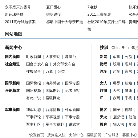
永不磨灭的番号
夏日甜心
7电影
快乐
新还珠格格
姚明退役
2011上海车展
私募
2011高考试题答案
感动中国十大母亲评选
社区2010年度行业口碑
贵州
榜
网站地图
新闻中心
搜狐
|
ChinaRen
|
焦
国内新闻
|
时政新闻
|
人事变动
|
港澳台
新闻
|
军事
|
公益
|
社会频道
|
国台办发布会
|
外交部发布会
财经
|
股票
|
理财
|
|
搜狐侃事
|
万象
|
公益
汽车
|
购车
|
家居
|
国际新闻
|
国际快报
|
海外博览
|
国际专题
女人
|
母婴
|
新娘
|
评论频道
|
国际视频
|
国际图片
|
记者博客
旅游
|
天气
|
健康
|
|
有此一说
|
搜狐网论
IT
|
数码
|
手机
|
军事新闻
|
我军动态
|
台海情报
|
外军新闻
博客
|
圈子
|
邮箱
|
|
军事评论
|
军事视频
|
军事专题
天龙
|
鹿鼎记
|
短信
|
军事社区
|
军事大视野
|
讲武堂
搜狗
|
输入法
|
地图
设置首页
-
搜狗输入法
-
支付中心
-
搜狐招聘
-
广告服务
-
客服中心