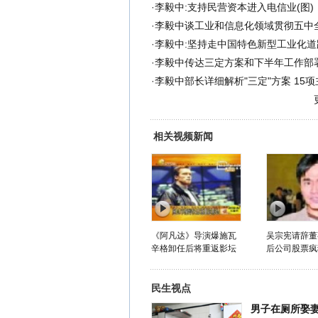
·
李毅中:支持民营资本进入电信业(图)
·
李毅中谈工业和信息化领域贯彻五中
·
李毅中:坚持走中国特色新型工业化道路
·
李毅中传达三定方案和下半年工作部
·
李毅中部长详细解析"三定"方案 15
相关视频新闻
《阿凡达》导演爆施瓦
吴宗宪请辞董
辛格卸任后将重返影坛
后公司股票疯
民生视点
男子在厕所娶