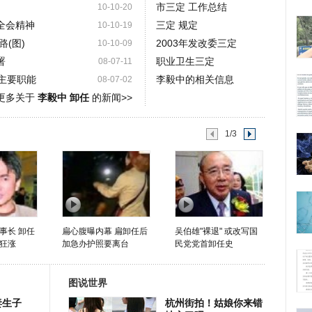
市三定 工作总结
10-10-20
全会精神
三定 规定
10-10-19
(图)
2003年发改委三定
10-10-09
署
职业卫生三定
08-07-11
项主要职能
李毅中的相关信息
08-07-02
更多关于
李毅中 卸任
的新闻>>
1/3
事长 卸任
扁心腹曝内幕 扁卸任后
吴伯雄"裸退" 或改写国
狂涨
加急办护照要离台
民党党首卸任史
图说世界
妻生子
杭州街拍！姑娘你来错