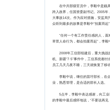
在中共部级官员中，李毅中是颇具个
跨入政界，任国资委副书记。2005
大事故14次。作为应对措施，安监局
众听到最多的故事是李毅中“拍案而起”
“任何一个有工作责任感的人，面对
草菅人命行为，都会拍案而起”，李毅
2008年工信部组建后，重大挑战接
机、新疆“7·5”事件中，工信系统
员工几天几夜不睡，三天就恢复了移
李毅中说，继任的苗圩部长，在企业
业，熟悉管理，是合适的部长人选。
5点半，李毅中表达感谢，向工业和
的李毅中最后感怀地说，“不要说再见