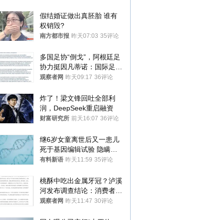
假结婚证做出真胚胎 谁有
权销毁?
南方都市报
昨天07:03
35评论
多国足协“倒戈”，阿根廷足
协力挺因凡蒂诺：国际足联
今后应继续在其领导下前行
观察者网
昨天09:17
36评论
炸了！梁文锋回吐全部利
润，DeepSeek重启融资
财富研究所
前天16:07
36评论
继6岁女童离世后又一患儿
死于基因编辑试验 隐瞒一
年才对外披露
有料新语
昨天11:59
35评论
桃酥中吃出金属牙冠？泸溪
河发布调查结论：消费者已
澄清，所发视频情况不属实
观察者网
昨天11:47
30评论