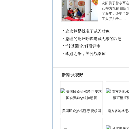
沈阳男子曾令军
20平方米的厕所
了五年，还娶了
了大胖儿子……
这次算是找准了试刀对象
总理的批评呼唤隐藏无奈的叹息
“转基因”的科研评审
李娜之争，关公战秦琼
新闻·大视野
美国民众抬棺游行 要求国
南方各地水患
会弹劾总统特朗普
江湘江洪