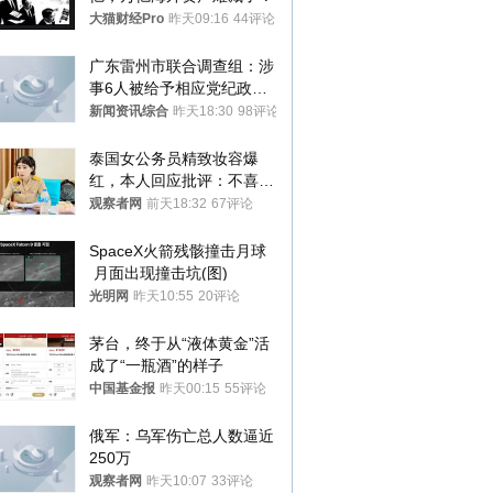
大猫财经Pro
昨天09:16
44评论
广东雷州市联合调查组：涉
事6人被给予相应党纪政务
处分和组织处理
新闻资讯综合
昨天18:30
98评论
泰国女公务员精致妆容爆
红，本人回应批评：不喜欢
就别看
观察者网
前天18:32
67评论
SpaceX火箭残骸撞击月球
 月面出现撞击坑(图)
光明网
昨天10:55
20评论
茅台，终于从“液体黄金”活
成了“一瓶酒”的样子
中国基金报
昨天00:15
55评论
俄军：乌军伤亡总人数逼近
250万
观察者网
昨天10:07
33评论