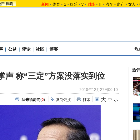
地产
搜狗
新闻
-
体育
-
S
-
娱乐
-
V
-
财经
-
IT
-
汽车
-
房产
-
女人
-
事
|
公益
|
评论
|
社区
|
博客
热
热
掌声 称“三定”方案没落实到位
2010年12月27日00:10
大
中
我来说两句
(
0
)
复制链接
打印
小