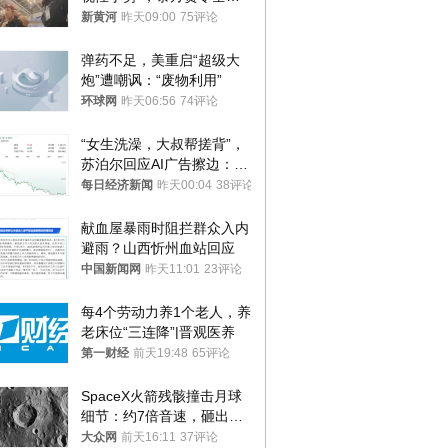
调查，对责任人采取最严厉
新黄河
昨天09:00
75评论
处分
弹药不足，美重启“超级大
炮”遭嘲讽：“废物利用”
环球网
昨天06:56
74评论
“女生洗澡，大叔帮搓背”，
苏泊尔回应AI广告擦边：视
频全下架，已强化内容管理
每日经济新闻
昨天00:04
38评论
与审核
献血屋暴雨时阻拦群众入内
避雨？山西忻州血站回应
中国新闻网
昨天11:01
23评论
每4个劳动力养1个老人，养
老床位“三连降”|晋观医养
第一财经
前天19:48
65评论
SpaceX火箭残骸撞击月球
细节：约7倍音速，砸出直
径约30米撞击坑
大众网
前天16:11
37评论