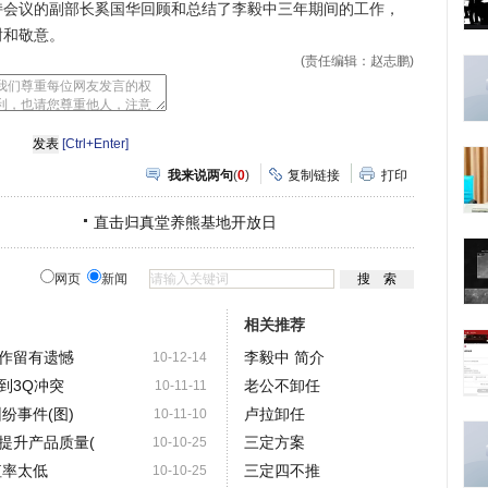
议的副部长奚国华回顾和总结了李毅中三年期间的工作，
谢和敬意。
(责任编辑：赵志鹏)
[Ctrl+Enter]
我来说两句
(
0
)
复制链接
打印
直击归真堂养熊基地开放日
网页
新闻
相关推荐
作留有遗憾
李毅中 简介
10-12-14
到3Q冲突
老公不卸任
10-11-11
纷事件(图)
卢拉卸任
10-11-10
提升产品质量(
三定方案
10-10-25
值率太低
三定四不推
10-10-25