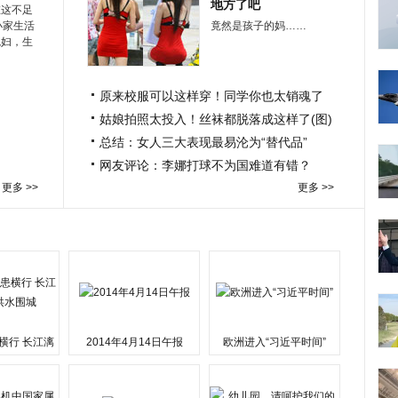
地方了吧
在这不足
小家生活
竟然是孩子的妈……
媳妇，生
原来校服可以这样穿！同学你也太销魂了
姑娘拍照太投入！丝袜都脱落成这样了(图)
总结：女人三大表现最易沦为“替代品”
网友评论：李娜打球不为国难道有错？
更多 >>
更多 >>
横行 长江漓
2014年4月14日午报
欧洲进入“习近平时间”
水围城