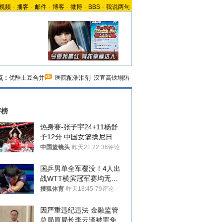
视频
-
播客
-
邮件
-
博客
-
微博
-
BBS
-
我说两句
点：
优酷土豆合并
医院配催泪剂
汉宜高铁塌陷
评榜
热身赛-张子宇24+11杨舒
予12分 中国女篮擒尼日利
亚
中国篮镜头
昨天21:22
36评论
国乒男单全军覆没！4人出
战WTT横滨冠军赛均无缘
八强
搜狐体育
昨天18:45
79评论
因严重违纪违法 金融监管
总局原局长李云泽被罢免全