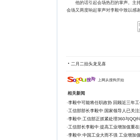
他的话引起会场热烈的掌声。主持会
会场又两度响起掌声对李毅中致以感
二月二抬头龙见喜
上网从搜狗开始
相关新闻
·
李毅中可能将任职政协 回顾近三年工
·
工信部部长李毅中:国家领导人已关注
·
李毅中:工信部正抓紧处理360与QQ纠
·
工信部长李毅中:提高工业增加值重在
·
李毅中:中国工业大而不强 工业增加