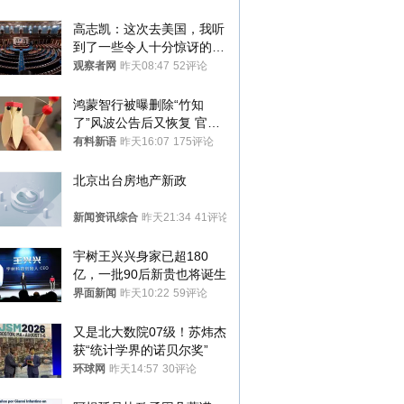
高志凯：这次去美国，我听
到了一些令人十分惊讶的消
息
观察者网
昨天08:47
52评论
鸿蒙智行被曝删除“竹知
了”风波公告后又恢复 官媒
曾力挺：劝华为要大度的，
有料新语
昨天16:07
175评论
你们适不适合？
北京出台房地产新政
新闻资讯综合
昨天21:34
41评论
宇树王兴兴身家已超180
亿，一批90后新贵也将诞生
界面新闻
昨天10:22
59评论
又是北大数院07级！苏炜杰
获“统计学界的诺贝尔奖”
环球网
昨天14:57
30评论