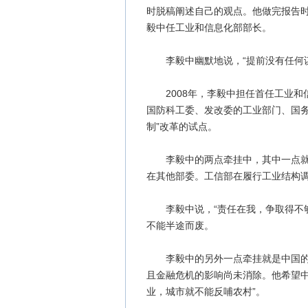
时脱稿阐述自己的观点。他做完报告时
毅中任工业和信息化部部长。
李毅中幽默地说，“提前没有任何谋划
2008年，李毅中担任首任工业和
国防科工委、发改委的工业部门、国务
制”改革的试点。
李毅中的两点牵挂中，其中一点就是
在其他部委。工信部在履行工业结构调
李毅中说，“责任在我，争取得不够，
不能半途而废。
李毅中的另外一点牵挂就是中国的工
且金融危机的影响尚未消除。他希望中
业，城市就不能反哺农村”。