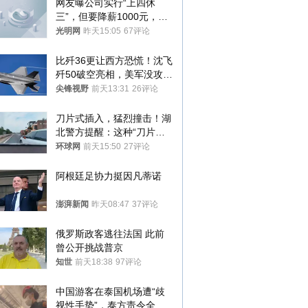
网友曝公司实行“上四休
三”，但要降薪1000元，不
接受只能辞职
光明网
昨天15:05
67评论
比歼36更让西方恐慌！沈飞
歼50破空亮相，美军没攻克
的技术被拿下
尖锋视野
前天13:31
26评论
刀片式插入，猛烈撞击！湖
北警方提醒：这种“刀片超
车”，太危险了
环球网
前天15:50
27评论
阿根廷足协力挺因凡蒂诺
澎湃新闻
昨天08:47
37评论
俄罗斯政客逃往法国 此前
曾公开挑战普京
知世
前天18:38
97评论
中国游客在泰国机场遭“歧
视性手势”，泰方责令全面