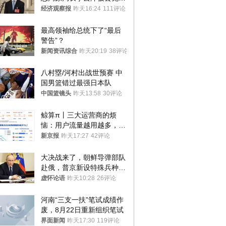
国人大代表
经济观察报
昨天16:24
111评论
最高领袖给总统下了“最后
警告”？
新闻资讯综合
昨天20:19
38评论
八村塁/河村出战世预赛 中
国男篮错过最强日本队
中国篮镜头
昨天13:58
30评论
鲸算π丨三大运营商的烦
恼：用户流量越用越多，收
入却越来越少
新京报
昨天17:27
42评论
大决战来了，朝鲜导弹部队
赴俄，普京新设特殊兵种，
76岁老将扛旗
虚怀论语
昨天10:28
26评论
河南“三支一扶”笔试成绩作
废，8月22日重新组织笔试
界面新闻
昨天17:30
119评论