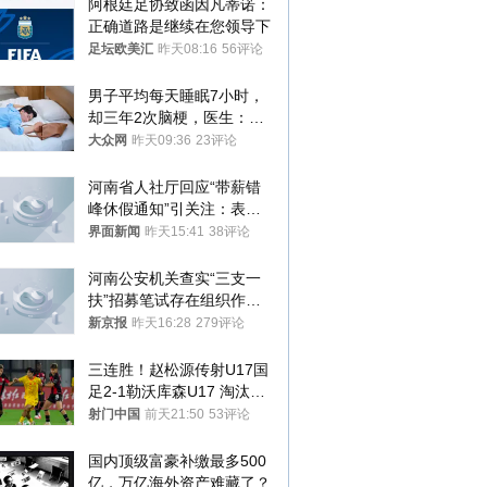
阿根廷足协致函因凡蒂诺：
正确道路是继续在您领导下
足坛欧美汇
昨天08:16
56评论
男子平均每天睡眠7小时，
却三年2次脑梗，医生：这
样睡觉更伤身
大众网
昨天09:36
23评论
河南省人社厅回应“带薪错
峰休假通知”引关注：表述
不够准确，待修改后印发
界面新闻
昨天15:41
38评论
河南公安机关查实“三支一
扶”招募笔试存在组织作弊
犯罪行为
新京报
昨天16:28
279评论
三连胜！赵松源传射U17国
足2-1勒沃库森U17 淘汰赛
将战河床
射门中国
前天21:50
53评论
国内顶级富豪补缴最多500
亿，万亿海外资产难藏了？