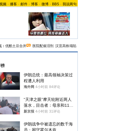
视频
-
播客
-
邮件
-
博客
-
微博
-
BBS
-
我说两句
点：
优酷土豆合并
医院配催泪剂
汉宜高铁塌陷
评榜
伊朗总统：最高领袖决策过
程遭人利用
海外网
4小时前
84评论
“天津之眼”摩天轮附近两人
落水，目击者：母亲和11岁
儿子先后被打捞上岸
新京报
4小时前
31评论
伊朗战争中被遗忘的数千海
员：困守霍尔木兹