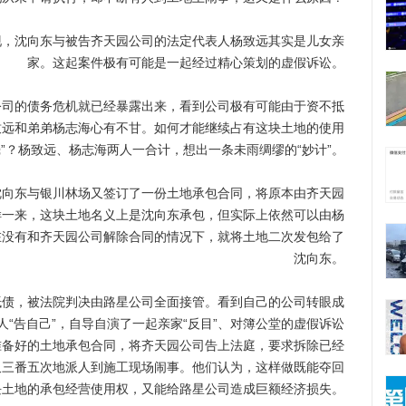
沈向东与被告齐天园公司的法定代表人杨致远其实是儿女亲
家。这起案件极有可能是一起经过精心策划的虚假诉讼。
司的债务危机就已经暴露出来，看到公司极有可能由于资不抵
致远和弟弟杨志海心有不甘。如何才能继续占有这块土地的使用
”？杨致远、杨志海两人一合计，想出一条未雨绸缪的“妙计”。
沈向东与银川林场又签订了一份土地承包合同，将原本由齐天园
样一来，这块土地名义上是沈向东承包，但实际上依然可以由杨
在没有和齐天园公司解除合同的情况下，就将土地二次发包给了
沈向东。
债，被法院判决由路星公司全面接管。看到自己的公司转眼成
“告自己”，自导自演了一起亲家“反目”、对簿公堂的虚假诉讼
准备好的土地承包合同，将齐天园公司告上法庭，要求拆除已经
又三番五次地派人到施工现场闹事。他们认为，这样做既能夺回
块土地的承包经营使用权，又能给路星公司造成巨额经济损失。