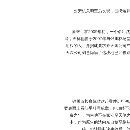
公安机关调查后发现，围绕这块土
原来，在2009年初，一个名叫沈
庭，声称他曾于2007年与银川林
用权的人，并据此要求齐天园公司
天园公司刻意隐瞒了这块地已经被
银川市检察院对这起案件进行初步
案表面上看似乎顺理成章，但却经不
稀之年，为何他不在家安享天伦
中，作为原告的沈向东自始至终
碍，但法院判决生效后，