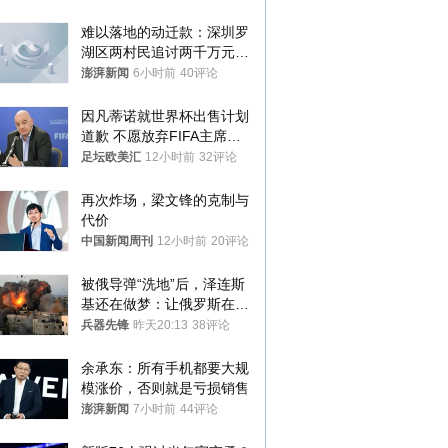
样摔下来”
难以落地的动迁款：深圳罗
湖区两村民追讨两千万元动
迁款八年未果
澎湃新闻
6小时前
40评论
因凡蒂诺就世界杯出售计划
道歉 不愿放弃FIFA主席职
位
足坛欧美汇
12小时前
32评论
再次炸场，梁文锋的克制与
代价
中国新闻周刊
12小时前
20评论
被俄导弹“洗地”后，泽连斯
基还在做梦：让俄罗斯在冬
季前求和？
兵器先锋
昨天20:13
38评论
余承东：所有手机都要大规
模涨价，否则就是亏损销售
澎湃新闻
7小时前
44评论