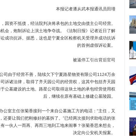
本报记者潘从武本报通讯员田瑾
因资不抵债，经法院判决将承包的土地交由债主公司经营。
的机会，炮制诉讼上演土地争夺战。《法制日报》记者近日了解
诉讼成功抗诉。据悉，这也是宁夏全区检察机关受理并成功抗诉
的首例虚假诉讼案。
被逼停工引出背后官司
公司由于经营不善，陆续欠下宁夏路星物资有限公司1124万余
公司诉诸法律，取得了齐天园公司的经营权，这其中包括齐天园
用于公墓建设的土地。路星公司取得这块土地的承包经营使用权
后，继续在原有基础上修建公墓陵园。
司办公室主任张菊香接到一个来自公墓施工方的电话：“主任，又
，还要让我们把刚修好的墓拆了。”已经两次接到求助电话的张
是有一伙人一而再、再而三地到工地来闹事？张菊香思来想去，
决定向公安机关报案。