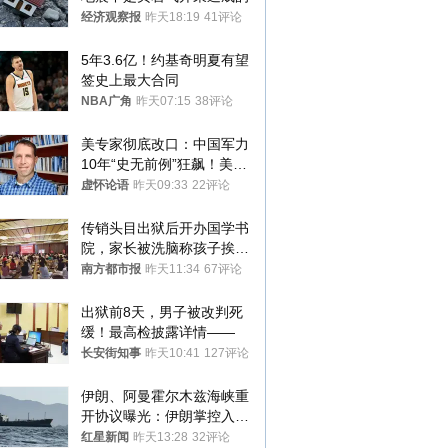
经济观察报
昨天18:19
41评论
5年3.6亿！约基奇明夏有望
签史上最大合同
NBA广角
昨天07:15
38评论
美专家彻底改口：中国军力
10年“史无前例”狂飙！美军
真慌了
虚怀论语
昨天09:33
22评论
传销头目出狱后开办国学书
院，家长被洗脑称孩子挨打
才有效果
南方都市报
昨天11:34
67评论
出狱前8天，男子被改判死
缓！最高检披露详情——
长安街知事
昨天10:41
127评论
伊朗、阿曼霍尔木兹海峡重
开协议曝光：伊朗掌控入湾
航道，与阿曼平分“服务费”
红星新闻
昨天13:28
32评论