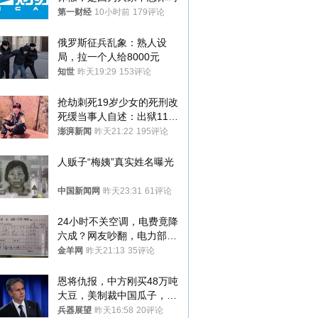
第一财经
10小时前
179评论
俄罗斯征兵乱象：熟人设
局，拉一个人给8000元
知世
昨天19:29
153评论
抢劫刺死19岁少女的死刑改
死缓当事人自述：出狱11年
间始终刻意躲避被害人家属
澎湃新闻
昨天21:22
195评论
人贩子“梅姨”真实姓名曝光
中国新闻网
昨天23:31
61评论
24小时不关空调，电费竟降
六成？网友吵翻，电力部门
回应→
金羊网
昨天21:13
35评论
恩将仇报，中方刚买48万吨
大豆，美制裁中国瓜子，布
林肯措辞变了
兵器展望
昨天16:58
20评论