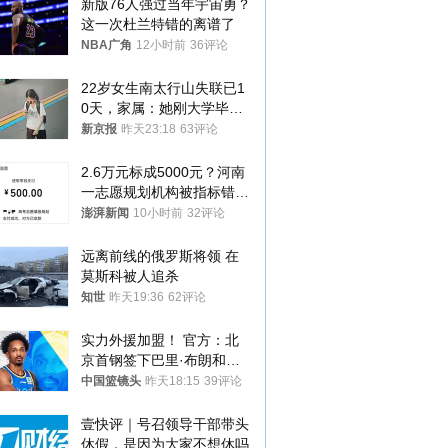
新版76人强过当年宇宙勇？
这一次杜兰特错的离谱了
NBA广角
12小时前
36评论
22岁女生南太行山失联已1
0天，家属：她刚大学毕业
想到山里旅行
新京报
昨天23:18
63评论
2.6万元标成5000元？河南
一志愿规划机构被指标错学
费致考生复读
澎湃新闻
10小时前
32评论
远离前线的俄罗斯将领 在
莫斯科被人追杀
知世
昨天19:36
62评论
实力外援加盟！ 官方：北
京首钢签下巴里·布朗和桑
普森
中国篮镜头
昨天18:15
39评论
壹快评｜号召领导干部带头
休假，是因为大家不想休吗