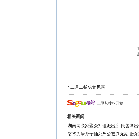
二月二抬头龙见喜
上网从搜狗开始
相关新闻
·
湖南两亲家聚众打砸派出所 民警拿出
·
爷爷为争孙子捅死外公被判无期 赔亲家