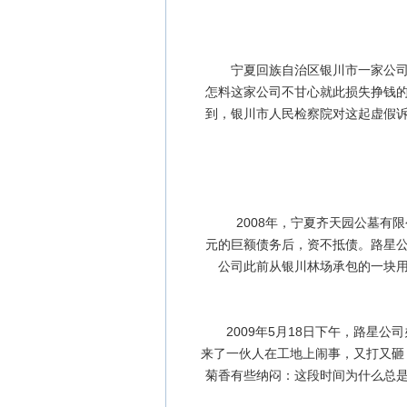
宁夏回族自治区银川市一家公司，
怎料这家公司不甘心就此损失挣钱
到，银川市人民检察院对这起虚假
2008年，宁夏齐天园公墓有限
元的巨额债务后，资不抵债。路星
公司此前从银川林场承包的一块
2009年5月18日下午，路星公
来了一伙人在工地上闹事，又打又砸
菊香有些纳闷：这段时间为什么总