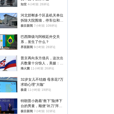
知世
4小时前
28评论
河北邯郸多个区县机关单位
拆除大院围墙，停车位和厕
所免费开放，当地多部门回
极目新闻
7小时前
109评论
应
巴西降级与阿根廷外交关
系，发生了什么？
界面新闻
9小时前
28评论
普京再向东方借兵，这次出
兵数量十分惊人，美媒：俄
朝要动真格？
烽火菌
11小时前
26评论
32岁女儿不结婚 母亲花7万
求助心理“大咖”
极昼
11小时前
19评论
特朗普小跑着“救下”险摔下
台的男童，顺便“补刀”拜
登：“我可不想他像拜登一
极目新闻
7小时前
32评论