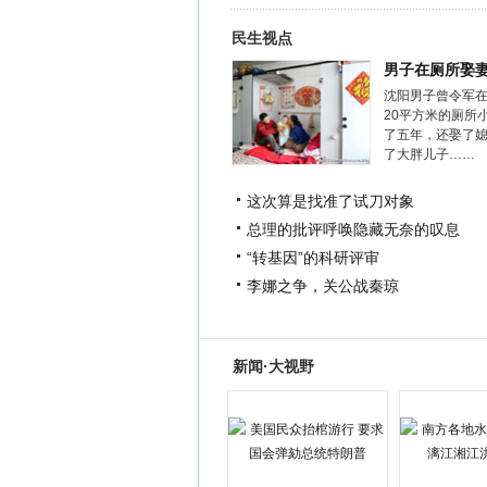
民生视点
男子在厕所娶
沈阳男子曾令军
20平方米的厕所
了五年，还娶了
了大胖儿子……
这次算是找准了试刀对象
总理的批评呼唤隐藏无奈的叹息
“转基因”的科研评审
李娜之争，关公战秦琼
新闻·大视野