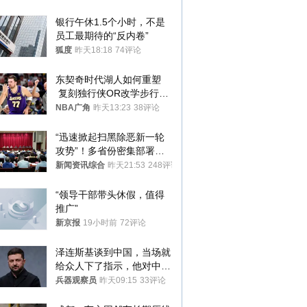
银行午休1.5个小时，不是
员工最期待的“反内卷”
狐度
昨天18:18
74评论
东契奇时代湖人如何重塑
 复刻独行侠OR改学步行
者？
NBA广角
昨天13:23
38评论
“迅速掀起扫黑除恶新一轮
攻势”！多省份密集部署，
公布举报方式
新闻资讯综合
昨天21:53
248评论
“领导干部带头休假，值得
推广”
新京报
19小时前
72评论
泽连斯基谈到中国，当场就
给众人下了指示，他对中国
和中乌关系，显然又有了新
兵器观察员
昨天09:15
33评论
的想法