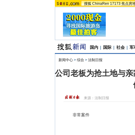
搜狐
ChinaRen
17173
焦点房
国内
|
国际
|
社会
|
军
新闻中心
>
综合
>
法制日报
公司老板为抢土地与亲
来源：
法制日报
非常案件