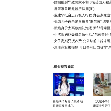
·
婚姻破裂导致两家不和 3名英国人被
·
扁亲家首度赴监所探扁(图)
·
董建华抵台进行私人行程 拜会亲家逛
·
失恋儿子自杀老父报复"准亲家" 绑架三
·
新娘身价太高致婚礼泡汤 新郎母亲砸
·
小沈阳妈妈爆成名后生活:"亲家曾经怕
·
女子离婚要抚养费 公公杀前儿媳未遂
·
注册商标被撤销 可日告可口自称非"亲
相关视频新闻
新婚两个月妻子跳楼 往
《大城小事》
日亲家反目成仇
亲家争斗苦了