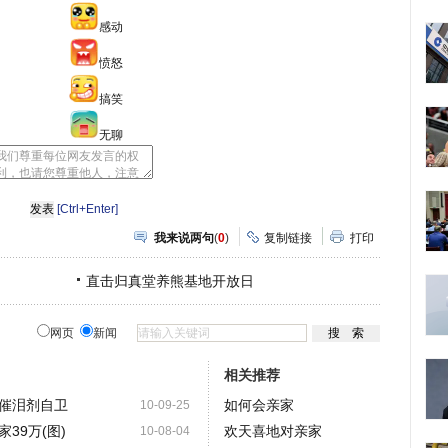
感动
愤怒
搞笑
无聊
[Ctrl+Enter]
我来说两句
(
0
)
复制链接
打印
直击归真堂养熊基地开放日
网页
新闻
相关推荐
催泪剂自卫
如何会亲家
10-09-25
39万(图)
欢天喜地对亲家
10-08-04