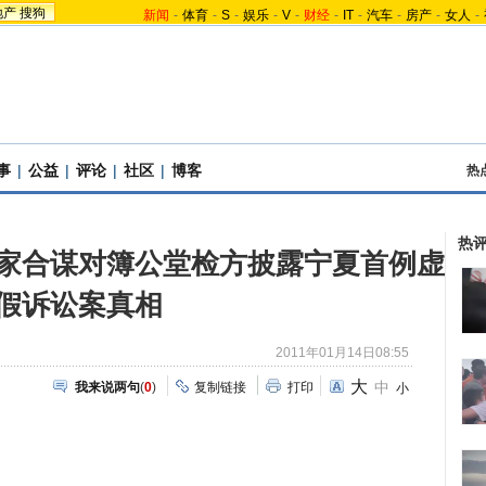
地产
搜狗
新闻
-
体育
-
S
-
娱乐
-
V
-
财经
-
IT
-
汽车
-
房产
-
女人
-
事
|
公益
|
评论
|
社区
|
博客
热
热
家合谋对簿公堂检方披露宁夏首例虚
假诉讼案真相
2011年01月14日08:55
大
中
我来说两句
(
0
)
复制链接
打印
小