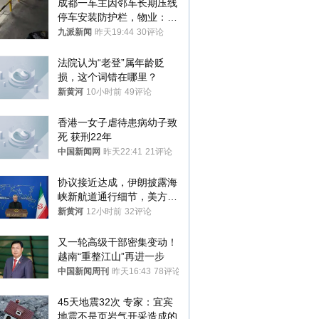
成都一车主因邻车长期压线
停车安装防护栏，物业：不
建议装护栏，也会影响自身
九派新闻
昨天19:44
30评论
停车
法院认为“老登”属年龄贬
损，这个词错在哪里？
新黄河
10小时前
49评论
香港一女子虐待患病幼子致
死 获刑22年
中国新闻网
昨天22:41
21评论
协议接近达成，伊朗披露海
峡新航道通行细节，美方再
提“倒计时”
新黄河
12小时前
32评论
又一轮高级干部密集变动！
越南“重整江山”再进一步
中国新闻周刊
昨天16:43
78评论
45天地震32次 专家：宜宾
地震不是页岩气开采造成的