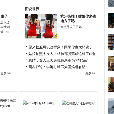
图说世界
妻生子
杭州街拍！姑娘你来错
地方了吧
在这不足
小家生活
竟然是孩子的妈……
媳妇，生
原来校服可以这样穿！同学你也太销魂了
姑娘拍照太投入！丝袜都脱落成这样了(图)
总结：女人三大表现最易沦为“替代品”
网友评论：李娜打球不为国难道有错？
更多 >>
更多 >>