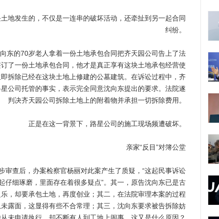
地发生的，不仅是一连串的破坏活动，还牵扯到另一起合同
纠纷。
向东的70岁老人拿着一份土地承包合同把齐天园公司告上了法
场签订了一份土地承包合同，他才是真正享有这块土地承包经营使
立即拆除已经在这块土地上修建的公墓建筑。在诉讼过程中，齐
路星公司托管的事实，表示完全同意沈向东提出的要求。法院遂
判决齐天园公司拆除土地上的附着物并承担一切拆除费用。
正是在这一背景下，路星公司的施工现场频遭破坏。
亲家“反目”对簿公堂
审查后，办案检察官杨丽对此案产生了质疑，“这起民事诉讼
起仔细琢磨，里面存在着很多疑点”。其一，原告沈向东已是古
之乐，却要承包土地，再度创业；其二，在法院审理本案的过程
从未露面，这显得有些不合常理；其三，沈向东要求被告拆除妨
他从未申请执行，却不断有人到工地上闹事，这又是什么原因？