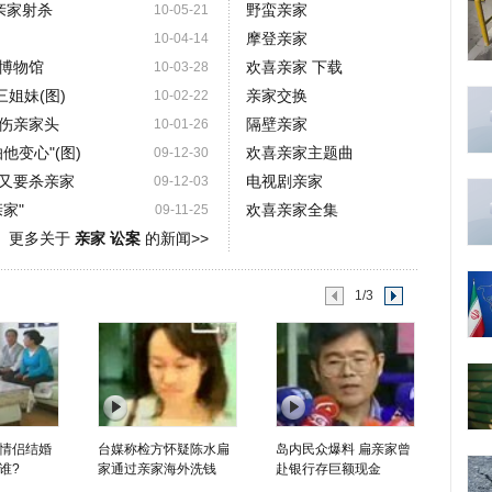
亲家射杀
野蛮亲家
10-05-21
摩登亲家
10-04-14
博物馆
欢喜亲家 下载
10-03-28
姐妹(图)
亲家交换
10-02-22
伤亲家头
隔壁亲家
10-01-26
他变心"(图)
欢喜亲家主题曲
09-12-30
又要杀亲家
电视剧亲家
09-12-03
家"
欢喜亲家全集
09-11-25
更多关于
亲家 讼案
的新闻>>
1/3
情侣结婚
台媒称检方怀疑陈水扁
岛内民众爆料 扁亲家曾
谁?
家通过亲家海外洗钱
赴银行存巨额现金