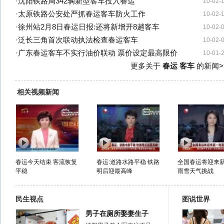
·
沈阳铁路局342辆新型客车投入春运
10-02-
·
太原铁路公安处严抓春运客车防火工作
10-02-
·
徐州站2月8日春运日报:还将新增开8趟客车
10-02-
·
泛长三角首次联动执法检查春运客车
10-02-
·
广东春运客车不实行油价联动 票价设定最高限价
10-01-
更多关于
春运 客车
的新闻>
相关视频新闻
春运今天结束 客流恢复
春运:道路水路平稳 铁路
全国春运将迎来
平稳
明后迎最高峰
雨雪天气挑战
民生视点
图说世界
男子在厕所娶妻生子