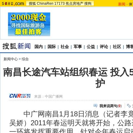
搜狐
ChinaRen
17173
焦点房地产
搜狗
新闻
-
体
国内
|
国际
|
社会
|
军事
|
公益
|
评论
|
社区
|
博
新闻中心
>
综合
南昌长途汽车站组织春运 投入5
护
来源：
中国广播网
我来说两句
(
0
)
中广网南昌1月18日消息（记者李竟
吴娇）2011年春运明天就将开始，公
一环将发挥重要作用。针对今年春运启