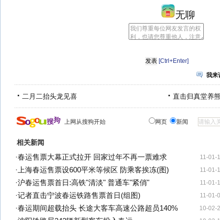
无聊
[Ctrl+Enter]
我来
二月二抬头龙见喜
直击归真堂养
上网从搜狗开始
网页
新闻
相关新闻
·
春运售票大幕正式拉开 回家过年不再一票难求
11-01-
·
上海春运售票设600平米等候区 防乘客挨冻(图)
11-01-
·
沪春运售票首日:高铁"清淡" 普通车"紧俏"
11-01-
·
记者直击宁波春运铁路售票首日(组图)
11-01-
·
春运期间超载抬头 长途大客车高速公路超员140%
10-02-