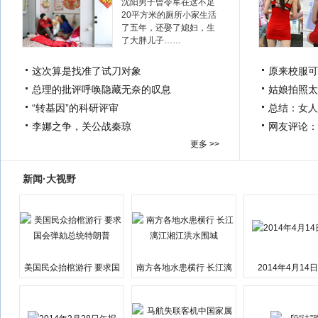
沈阳男子曾令军在这不足
20平方米的厕所小家生活
了五年，还娶了媳妇，生
了大胖儿子……
这次算是找准了试刀对象
原来校服可
总理的批评呼唤隐藏无奈的叹息
姑娘拍照太
“转基因”的科研评审
总结：女人
李娜之争，关公战秦琼
网友评论：
更多 >>
新闻·大视野
美国民众抬棺游行 要求国
南方各地水患横行 长江漓
2014年4月14
会弹劾总统特朗普
江湘江洪水围城