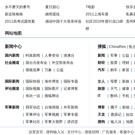
永不磨灭的番号
夏日甜心
7电影
快乐
新还珠格格
姚明退役
2011上海车展
私募
2011高考试题答案
感动中国十大母亲评选
社区2010年度行业口碑
贵州
榜
网站地图
新闻中心
搜狐
|
ChinaRen
|
焦
国内新闻
|
时政新闻
|
人事变动
|
港澳台
新闻
|
军事
|
公益
|
社会频道
|
国台办发布会
|
外交部发布会
财经
|
股票
|
理财
|
|
搜狐侃事
|
万象
|
公益
汽车
|
购车
|
家居
|
国际新闻
|
国际快报
|
海外博览
|
国际专题
女人
|
母婴
|
新娘
|
评论频道
|
国际视频
|
国际图片
|
记者博客
旅游
|
天气
|
健康
|
|
有此一说
|
搜狐网论
IT
|
数码
|
手机
|
军事新闻
|
我军动态
|
台海情报
|
外军新闻
博客
|
圈子
|
邮箱
|
|
军事评论
|
军事视频
|
军事专题
天龙
|
鹿鼎记
|
短信
|
军事社区
|
军事大视野
|
讲武堂
搜狗
|
输入法
|
地图
设置首页
-
搜狗输入法
-
支付中心
-
搜狐招聘
-
广告服务
-
客服中心