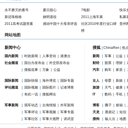
永不磨灭的番号
夏日甜心
7电影
快乐
新还珠格格
姚明退役
2011上海车展
私募
2011高考试题答案
感动中国十大母亲评选
社区2010年度行业口碑
贵州
榜
网站地图
新闻中心
搜狐
|
ChinaRen
|
焦
国内新闻
|
时政新闻
|
人事变动
|
港澳台
新闻
|
军事
|
公益
|
社会频道
|
国台办发布会
|
外交部发布会
财经
|
股票
|
理财
|
|
搜狐侃事
|
万象
|
公益
汽车
|
购车
|
家居
|
国际新闻
|
国际快报
|
海外博览
|
国际专题
女人
|
母婴
|
新娘
|
评论频道
|
国际视频
|
国际图片
|
记者博客
旅游
|
天气
|
健康
|
|
有此一说
|
搜狐网论
IT
|
数码
|
手机
|
军事新闻
|
我军动态
|
台海情报
|
外军新闻
博客
|
圈子
|
邮箱
|
|
军事评论
|
军事视频
|
军事专题
天龙
|
鹿鼎记
|
短信
|
军事社区
|
军事大视野
|
讲武堂
搜狗
|
输入法
|
地图