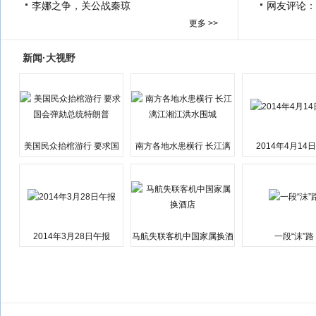
李娜之争，关公战秦琼
网友评论：
更多 >>
新闻·大视野
美国民众抬棺游行 要求国
南方各地水患横行 长江漓
2014年4月14
会弹劾总统特朗普
江湘江洪水围城
2014年3月28日午报
马航失联客机中国家属换酒
一段“沫”路
店