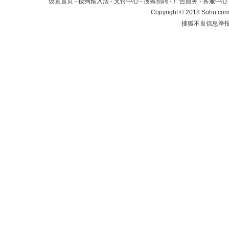
设置首页
-
搜狗输入法
-
支付中心
-
搜狐招聘
-
广告服务
-
客服中心
Copyright
©
2018 Sohu.com 
搜狐不良信息举