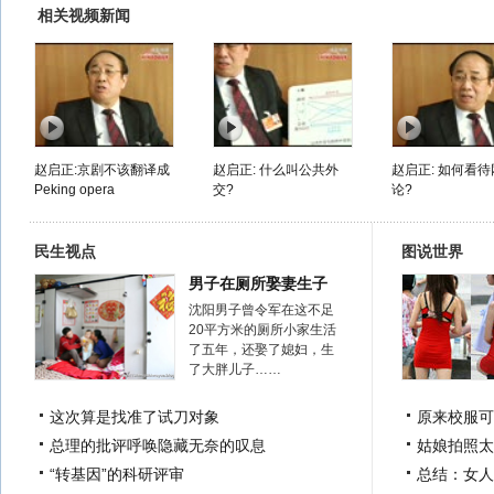
相关视频新闻
赵启正:京剧不该翻译成
赵启正: 什么叫公共外
赵启正: 如何看
Peking opera
交?
论?
民生视点
图说世界
男子在厕所娶妻生子
沈阳男子曾令军在这不足
20平方米的厕所小家生活
了五年，还娶了媳妇，生
了大胖儿子……
这次算是找准了试刀对象
原来校服可
总理的批评呼唤隐藏无奈的叹息
姑娘拍照太
“转基因”的科研评审
总结：女人