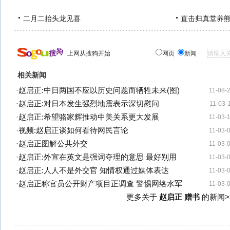
二月二抬头龙见喜
直击归真堂养
上网从搜狗开始
网页
新闻
相关新闻
·
赵启正:中日两国不应以历史问题而牺牲未来(图)
11-08-
·
赵启正:对日本发生强烈地震表示深切慰问
11-03-
·
赵启正:希望骆家辉推动中美关系更大发展
11-03-
·
视频:赵启正谈如何看待网民言论
11-03-
·
赵启正图解公共外交
11-03-
·
赵启正:外宣在英文是强词夺理的意思 最好别用
11-03-
·
赵启正:人人不是外交官 知情权通过媒体表达
11-03-
·
赵启正称官员公开财产项目正调查 警惕网络水军
11-03-
更多关于
赵启正 赠书
的新闻>