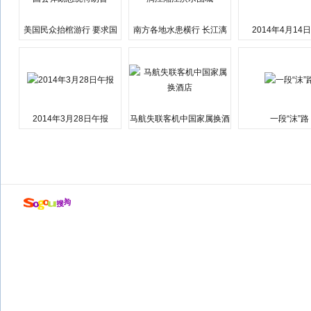
美国民众抬棺游行 要求国
南方各地水患横行 长江漓
2014年4月14
会弹劾总统特朗普
江湘江洪水围城
2014年3月28日午报
马航失联客机中国家属换酒
一段“沫”路
店