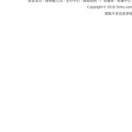
设置首页
-
搜狗输入法
-
支付中心
-
搜狐招聘
-
广告服务
-
客服中心
Copyright
©
2018 Sohu.com 
搜狐不良信息举