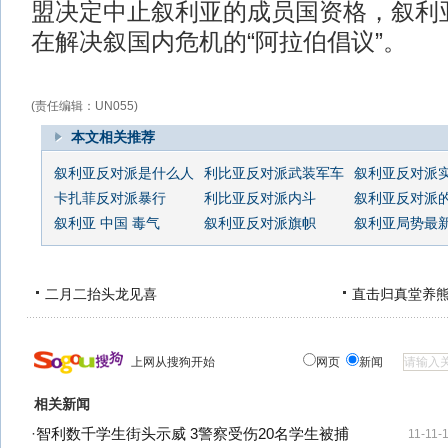
盟决定中止叙利亚的成员国资格，叙利
在解决叙国内危机的“阿拉伯倡议”。
(责任编辑：UN055)
本文相关推荐
叙利亚反对派是什么人
利比亚反对派武装军车
叙利亚反对派
卡扎菲反对派暴行
利比亚反对派内斗
叙利亚反对派
叙利亚 中国 毒气
叙利亚反对派旗帜
叙利亚局势最
二月二抬头龙见喜
直击归真堂养
上网从搜狗开始
网页
新闻
相关新闻
·
智利数千学生街头示威 3警察受伤20名学生被捕
11-11-