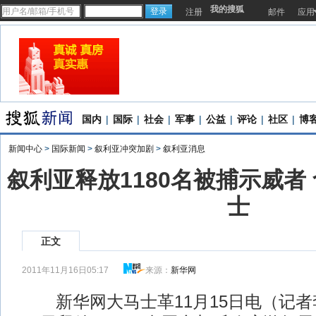
我的搜狐
注册
邮件
应用
国内
|
国际
|
社会
|
军事
|
公益
|
评论
|
社区
|
博
新闻中心
>
国际新闻
>
叙利亚冲突加剧
>
叙利亚消息
叙利亚释放1180名被捕示威者
士
正文
2011年11月16日05:17
来源：
新华网
新华网大马士革11月15日电（记者