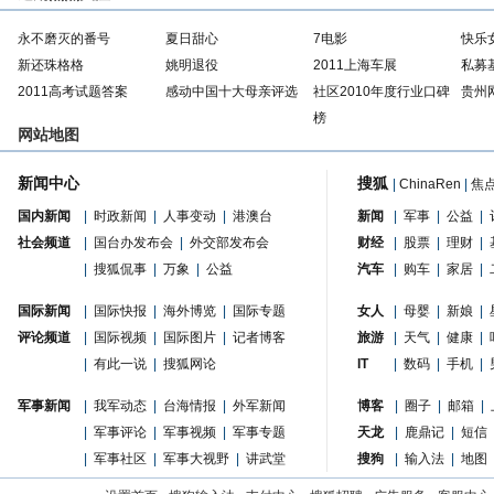
永不磨灭的番号
夏日甜心
7电影
快乐
新还珠格格
姚明退役
2011上海车展
私募
2011高考试题答案
感动中国十大母亲评选
社区2010年度行业口碑
贵州
榜
网站地图
新闻中心
搜狐
|
ChinaRen
|
焦
国内新闻
|
时政新闻
|
人事变动
|
港澳台
新闻
|
军事
|
公益
|
社会频道
|
国台办发布会
|
外交部发布会
财经
|
股票
|
理财
|
|
搜狐侃事
|
万象
|
公益
汽车
|
购车
|
家居
|
国际新闻
|
国际快报
|
海外博览
|
国际专题
女人
|
母婴
|
新娘
|
评论频道
|
国际视频
|
国际图片
|
记者博客
旅游
|
天气
|
健康
|
|
有此一说
|
搜狐网论
IT
|
数码
|
手机
|
军事新闻
|
我军动态
|
台海情报
|
外军新闻
博客
|
圈子
|
邮箱
|
|
军事评论
|
军事视频
|
军事专题
天龙
|
鹿鼎记
|
短信
|
军事社区
|
军事大视野
|
讲武堂
搜狗
|
输入法
|
地图