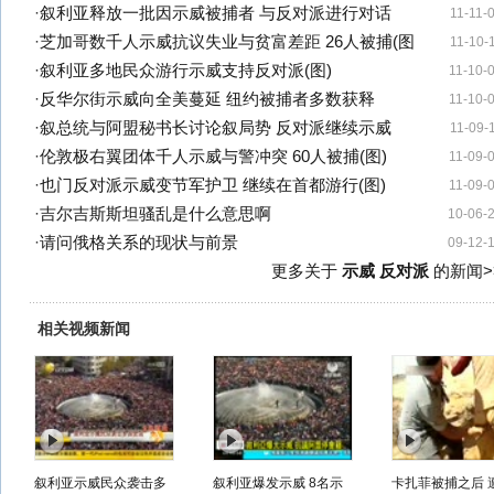
·
叙利亚释放一批因示威被捕者 与反对派进行对话
11-11-
·
芝加哥数千人示威抗议失业与贫富差距 26人被捕(图
11-10-
·
叙利亚多地民众游行示威支持反对派(图)
11-10-
·
反华尔街示威向全美蔓延 纽约被捕者多数获释
11-10-
·
叙总统与阿盟秘书长讨论叙局势 反对派继续示威
11-09-
·
伦敦极右翼团体千人示威与警冲突 60人被捕(图)
11-09-
·
也门反对派示威变节军护卫 继续在首都游行(图)
11-09-
·
吉尔吉斯斯坦骚乱是什么意思啊
10-06-
·
请问俄格关系的现状与前景
09-12-
更多关于
示威 反对派
的新闻>
相关视频新闻
叙利亚示威民众袭击多
叙利亚爆发示威 8名示
卡扎菲被捕之后 