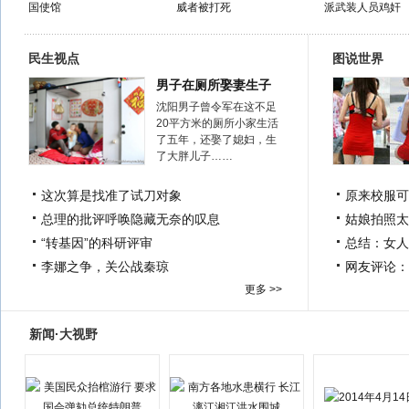
国使馆
威者被打死
派武装人员鸡奸
民生视点
图说世界
男子在厕所娶妻生子
沈阳男子曾令军在这不足
20平方米的厕所小家生活
了五年，还娶了媳妇，生
了大胖儿子……
这次算是找准了试刀对象
原来校服可
总理的批评呼唤隐藏无奈的叹息
姑娘拍照太
“转基因”的科研评审
总结：女人
李娜之争，关公战秦琼
网友评论：
更多 >>
新闻·大视野