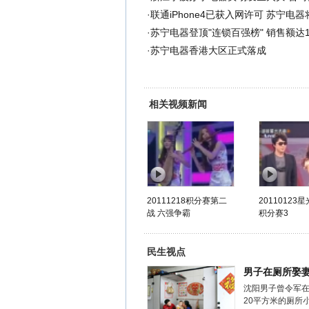
·
联通iPhone4已获入网许可 苏宁电器
·
苏宁电器登顶"连锁百强榜" 销售额达1
·
苏宁电器香港大区正式落成
相关视频新闻
20111218积分赛第二
20110123
战 六强争霸
积分赛3
民生视点
男子在厕所娶
沈阳男子曾令军
20平方米的厕所