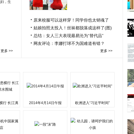
媳妇，生
原来校服可以这样穿！同学你也太销魂了
姑娘拍照太投入！丝袜都脱落成这样了(图)
总结：女人三大表现最易沦为“替代品”
网友评论：李娜打球不为国难道有错？
更多 >>
更多 >>
横行 长江漓
2014年4月14日午报
欧洲进入“习近平时间”
水围城