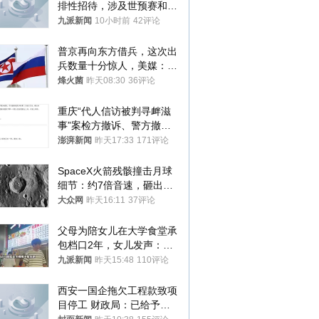
排性招待，涉及世预赛和奥
预赛，韩足协回应
九派新闻
10小时前
42评论
普京再向东方借兵，这次出
兵数量十分惊人，美媒：俄
朝要动真格？
烽火菌
昨天08:30
36评论
重庆“代人信访被判寻衅滋
事”案检方撤诉、警方撤
案，两被告人获国赔
澎湃新闻
昨天17:33
171评论
SpaceX火箭残骸撞击月球
细节：约7倍音速，砸出直
径约30米撞击坑
大众网
昨天16:11
37评论
父母为陪女儿在大学食堂承
包档口2年，女儿发声：初
衷是为了陪伴，毕业后将不
九派新闻
昨天15:48
110评论
再营业
西安一国企拖欠工程款致项
目停工 财政局：已给予处