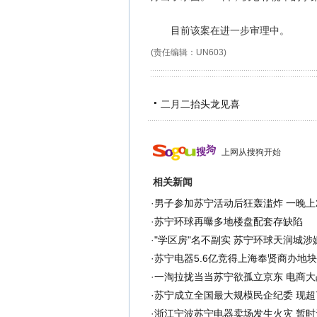
目前该案在进一步审理中。
(责任编辑：UN603)
二月二抬头龙见喜
上网从搜狗开始
相关新闻
·
男子参加苏宁活动后狂轰滥炸 一晚上
·
苏宁环球再曝多地楼盘配套存缺陷
·
"学区房"名不副实 苏宁环球天润城涉
·
苏宁电器5.6亿竞得上海奉贤商办地块
·
一淘拉拢当当苏宁欲孤立京东 电商大
·
苏宁成立全国最大规模民企纪委 现超7
·
浙江宁波苏宁电器卖场发生火灾 暂时