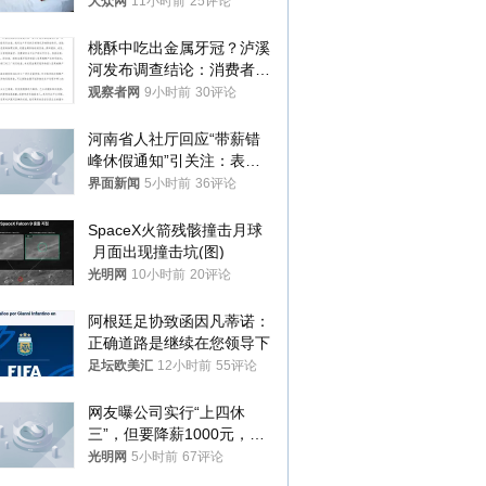
样睡觉更伤身
大众网
11小时前
25评论
桃酥中吃出金属牙冠？泸溪
河发布调查结论：消费者已
澄清，所发视频情况不属实
观察者网
9小时前
30评论
河南省人社厅回应“带薪错
峰休假通知”引关注：表述
不够准确，待修改后印发
界面新闻
5小时前
36评论
SpaceX火箭残骸撞击月球
 月面出现撞击坑(图)
光明网
10小时前
20评论
阿根廷足协致函因凡蒂诺：
正确道路是继续在您领导下
足坛欧美汇
12小时前
55评论
网友曝公司实行“上四休
三”，但要降薪1000元，不
接受只能辞职
光明网
5小时前
67评论