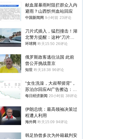
献血屋暴雨时阻拦群众入内
避雨？山西忻州血站回应
中国新闻网
9小时前
23评论
刀片式插入，猛烈撞击！湖
北警方提醒：这种“刀片超
车”，太危险了
环球网
昨天15:50
26评论
俄罗斯政客逃往法国 此前
曾公开挑战普京
知世
昨天18:38
96评论
“女生洗澡，大叔帮搓背”，
苏泊尔回应AI广告擦边：视
频全下架，已强化内容管理
每日经济新闻
20小时前
38评论
与审核
伊朗总统：最高领袖决策过
程遭人利用
海外网
昨天15:09
94评论
韩足协曾多次为外籍裁判安