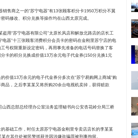
销售商之一的“苏宁电器”有13张顾客积分卡1950万积分不翼
卡密码修改、积分兑换等操作均在山西太原完成。
某盗用“苏宁电器有限公司”太原长风店和解放北路店的店长工
宁电器”十三张顾客消费积分会员卡的密码在金刚里苏宁店的电
的工号权限重新设定密码，再用事先准备的电话号码替换了客
卡的积分兑换成价值13万余元电子代金券(150分兑换1元
价值13万余元的电子代金券分多次在“苏宁易购网上商城”购
商品，之后李某某又将所购20余台电视机卖掉，获得赃款
司山西总部总经理办公室法务监理秘书向公安杏花岭分局三桥
基础工作，时任太原苏宁电器金刚里专卖店店长的李某某
某某在其住处被民警抓获并因涉嫌诈骗罪被刑事拘留。