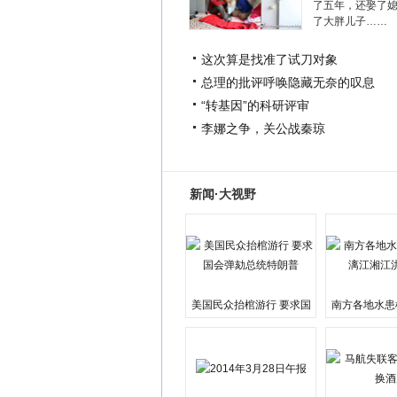
了五年，还娶了
了大胖儿子……
这次算是找准了试刀对象
总理的批评呼唤隐藏无奈的叹息
“转基因”的科研评审
李娜之争，关公战秦琼
新闻·大视野
美国民众抬棺游行 要求国
南方各地水患
会弹劾总统特朗普
江湘江洪