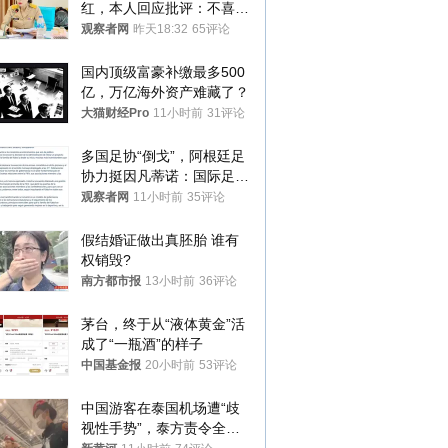
红，本人回应批评：不喜欢
就别看
观察者网
昨天18:32
65评论
国内顶级富豪补缴最多500
亿，万亿海外资产难藏了？
大猫财经Pro
11小时前
31评论
多国足协“倒戈”，阿根廷足
协力挺因凡蒂诺：国际足联
今后应继续在其领导下前行
观察者网
11小时前
35评论
假结婚证做出真胚胎 谁有
权销毁?
南方都市报
13小时前
36评论
茅台，终于从“液体黄金”活
成了“一瓶酒”的样子
中国基金报
20小时前
53评论
中国游客在泰国机场遭“歧
视性手势”，泰方责令全面