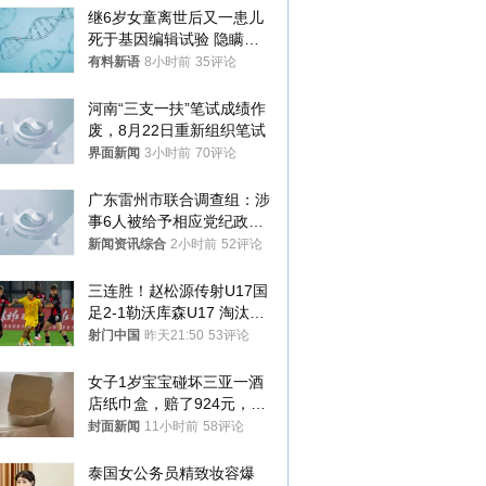
继6岁女童离世后又一患儿
死于基因编辑试验 隐瞒一
年才对外披露
有料新语
8小时前
35评论
河南“三支一扶”笔试成绩作
废，8月22日重新组织笔试
界面新闻
3小时前
70评论
广东雷州市联合调查组：涉
事6人被给予相应党纪政务
处分和组织处理
新闻资讯综合
2小时前
52评论
三连胜！赵松源传射U17国
足2-1勒沃库森U17 淘汰赛
将战河床
射门中国
昨天21:50
53评论
女子1岁宝宝碰坏三亚一酒
店纸巾盒，赔了924元，发
帖吐槽后酒店退还一半的
封面新闻
11小时前
58评论
钱，当地市监局回应
泰国女公务员精致妆容爆