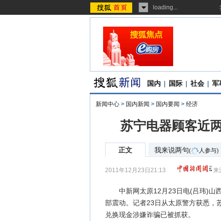
loading...
国内
|
国际
|
社会
|
军
新闻中心
>
国内新闻
>
国内要闻
>
经济
苏宁电器顾客近两
正文
我来说两句
(
人参与)
2011年12月23日21:13
来
中新网太原12月23日电(吕玮)山
部震动。记者23日从太原警方获悉，
兑换现金涉嫌诈骗已被抓获。