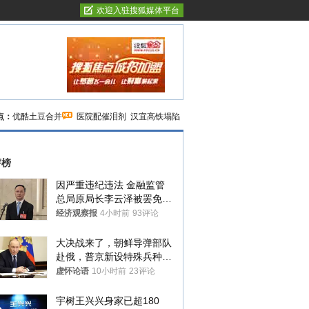
欢迎入驻搜狐媒体平台
点：
优酷土豆合并
医院配催泪剂
汉宜高铁塌陷
评榜
因严重违纪违法 金融监管
总局原局长李云泽被罢免全
国人大代表
经济观察报
4小时前
93评论
大决战来了，朝鲜导弹部队
赴俄，普京新设特殊兵种，
76岁老将扛旗
虚怀论语
10小时前
23评论
宇树王兴兴身家已超180