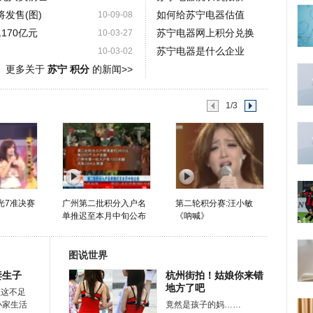
将发售(图)
如何给苏宁电器估值
10-09-08
170亿元
苏宁电器网上积分兑换
10-03-27
苏宁电器是什么企业
10-03-02
更多关于
苏宁 积分
的新闻>>
1/3
星光7准决赛
广州第二批积分入户名
第二轮积分赛:汪小敏
单推迟至本月中旬公布
《呐喊》
图说世界
妻生子
杭州街拍！姑娘你来错
地方了吧
在这不足
小家生活
竟然是孩子的妈……