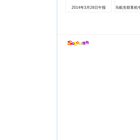
2014年3月28日午报
马航失联客机
店