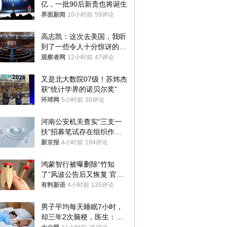
亿，一批90后新贵也将诞生
界面新闻
10小时前
59评论
高志凯：这次去美国，我听
到了一些令人十分惊讶的消
息
观察者网
12小时前
47评论
又是北大数院07级！苏炜杰
获“统计学界的诺贝尔奖”
环球网
5小时前
30评论
河南公安机关查实“三支一
扶”招募笔试存在组织作弊
犯罪行为
新京报
4小时前
194评论
鸿蒙智行被曝删除“竹知
了”风波公告后又恢复 官媒
曾力挺：劝华为要大度的，
有料新语
4小时前
135评论
你们适不适合？
男子平均每天睡眠7小时，
却三年2次脑梗，医生：这