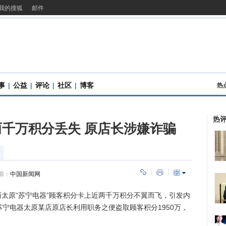
我的搜狐
邮件
事
|
公益
|
评论
|
社区
|
博客
热
热
千万积分丢失 原店长涉嫌诈骗
源：
中国新闻网
西太原“苏宁电器”顾客积分卡上近两千万积分不翼而飞，引发内
苏宁电器太原某店原店长利用职务之便盗取顾客积分1950万，