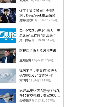
调查，对责任人采取最严厉
新黄河
11小时前
74评论
处分
炸了！梁文锋回吐全部利
润，DeepSeek重启融资
财富研究所
昨天16:07
27评论
每4个劳动力养1个老人，养
老床位“三连降”|晋观医养
第一财经
昨天19:48
64评论
阿根廷足协力挺因凡蒂诺
澎湃新闻
12小时前
37评论
弹药不足，美重启“超级大
炮”遭嘲讽：“废物利用”
环球网
13小时前
74评论
比歼36更让西方恐慌！沈飞
歼50破空亮相，美军没攻克
的技术被拿下
尖锋视野
昨天13:31
26评论