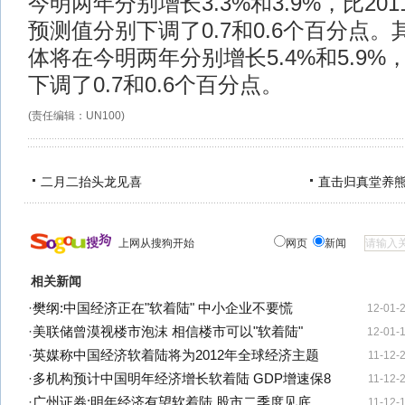
今明两年分别增长3.3%和3.9%，比20
预测值分别下调了0.7和0.6个百分点
体将在今明两年分别增长5.4%和5.9
下调了0.7和0.6个百分点。
(责任编辑：UN100)
二月二抬头龙见喜
直击归真堂养
上网从搜狗开始
网页
新闻
相关新闻
·
樊纲:中国经济正在"软着陆" 中小企业不要慌
12-01-
·
美联储曾漠视楼市泡沫 相信楼市可以"软着陆"
12-01-
·
英媒称中国经济软着陆将为2012年全球经济主题
11-12-
·
多机构预计中国明年经济增长软着陆 GDP增速保8
11-12-
·
广州证券:明年经济有望软着陆 股市二季度见底
11-12-