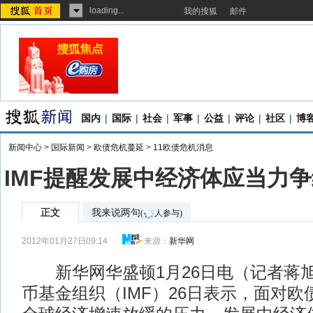
loading...
我的搜狐
邮件
国内
|
国际
|
社会
|
军事
|
公益
|
评论
|
社区
|
博
新闻中心
>
国际新闻
>
欧债危机蔓延
>
11欧债危机消息
IMF提醒发展中经济体应当力争
正文
我来说两句
(
人参与)
2012年01月27日09:14
来源：
新华网
新华网华盛顿1月26日电（记者蒋
币基金组织（IMF）26日表示，面对