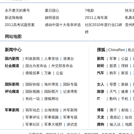
永不磨灭的番号
夏日甜心
7电影
快乐
新还珠格格
姚明退役
2011上海车展
私募
2011高考试题答案
感动中国十大母亲评选
社区2010年度行业口碑
贵州
榜
网站地图
新闻中心
搜狐
|
ChinaRen
|
焦
国内新闻
|
时政新闻
|
人事变动
|
港澳台
新闻
|
军事
|
公益
|
社会频道
|
国台办发布会
|
外交部发布会
财经
|
股票
|
理财
|
|
搜狐侃事
|
万象
|
公益
汽车
|
购车
|
家居
|
国际新闻
|
国际快报
|
海外博览
|
国际专题
女人
|
母婴
|
新娘
|
评论频道
|
国际视频
|
国际图片
|
记者博客
旅游
|
天气
|
健康
|
|
有此一说
|
搜狐网论
IT
|
数码
|
手机
|
军事新闻
|
我军动态
|
台海情报
|
外军新闻
博客
|
圈子
|
邮箱
|
|
军事评论
|
军事视频
|
军事专题
天龙
|
鹿鼎记
|
短信
|
军事社区
|
军事大视野
|
讲武堂
搜狗
|
输入法
|
地图