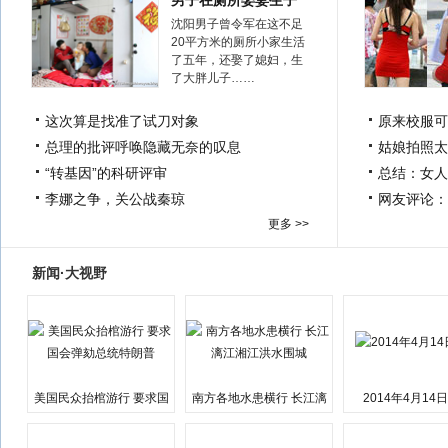
男子在厕所娶妻生子
沈阳男子曾令军在这不足
20平方米的厕所小家生活
了五年，还娶了媳妇，生
了大胖儿子……
这次算是找准了试刀对象
原来校服可
总理的批评呼唤隐藏无奈的叹息
姑娘拍照太
“转基因”的科研评审
总结：女人
李娜之争，关公战秦琼
网友评论：
更多 >>
新闻·大视野
美国民众抬棺游行 要求国
南方各地水患横行 长江漓
2014年4月14
会弹劾总统特朗普
江湘江洪水围城