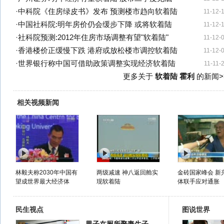
·
中科院《住房绿皮书》发布 预测楼市趋向软着陆
11-12-
·
中国社科院:明年房价仍会缓步下降 或将软着陆
11-12-
·
社科院预测:2012年住房市场调整有望"软着陆"
11-12-
·
香港楼价正缓慢下跌 港府或放松楼市调控软着陆
11-12-
·
世界银行称中国可借助政策调整实现经济软着陆
11-11-
更多关于
软着陆 霍利
的新闻>
相关视频新闻
林毅夫称2030年中国有
两级减速 神八返回舱实
金砖国家峰会 新
望成世界最大经济体
现软着陆
体联手应对通胀
民生视点
图说世界