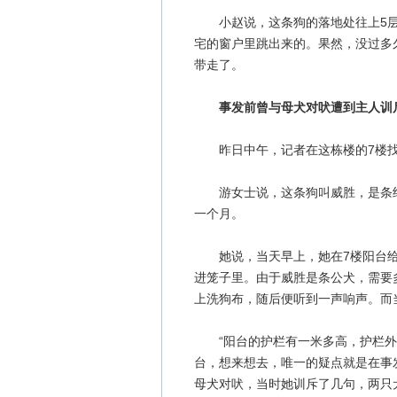
小赵说，这条狗的落地处往上5层
宅的窗户里跳出来的。果然，没过多
带走了。
事发前曾与母犬对吠遭到主人训
昨日中午，记者在这栋楼的7楼找
游女士说，这条狗叫威胜，是条纯
一个月。
她说，当天早上，她在7楼阳台给
进笼子里。由于威胜是条公犬，需要
上洗狗布，随后便听到一声响声。而
“阳台的护栏有一米多高，护栏外种
台，想来想去，唯一的疑点就是在事
母犬对吠，当时她训斥了几句，两只