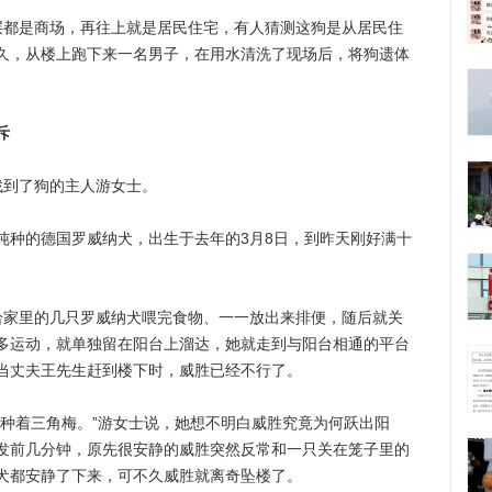
都是商场，再往上就是居民住宅，有人猜测这狗是从居民住
久，从楼上跑下来一名男子，在用水清洗了现场后，将狗遗体
斥
到了狗的主人游女士。
种的德国罗威纳犬，出生于去年的3月8日，到昨天刚好满十
家里的几只罗威纳犬喂完食物、一一放出来排便，随后就关
多运动，就单独留在阳台上溜达，她就走到与阳台相通的平台
当丈夫王先生赶到楼下时，威胜已经不行了。
着三角梅。”游女士说，她想不明白威胜究竟为何跃出阳
发前几分钟，原先很安静的威胜突然反常和一只关在笼子里的
犬都安静了下来，可不久威胜就离奇坠楼了。