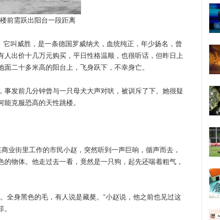
楼前需跃出阳台一段距离
）它叫威胜，是一条德国罗威纳犬，血统纯正，年少扬名，曾
有人出价十几万元购买，平日性格温顺，也很听话，但昨日上
地面二十多米高的阳台上，飞身跃下，不幸身亡。
事发前几分钟曾与一只母犬大声对吠，被训斥了下。她很疑
何能克服恐高的天性跳楼。
商业街里工作的市民小赵，突然听到一声巨响，循声而去，
色的物体。他走过去一看，竟然是一只狗，起先还喘着粗气，
全身黑色的毛，有人说是藏獒。”小赵说，他之前也见过这
菲。