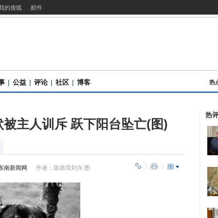
我的搜狐
邮件
事
|
公益
|
评论
|
社区
|
博客
热
热
被主人训斥 跃下阳台坠亡(图)
东南新闻网
作者：陈恭璋刘兴 图