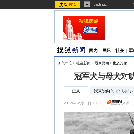
loading...
国内
|
国际
|
社会
|
军
新闻中心
>
社会新闻
>
最新要闻
>
世态万象
冠军犬与母犬对吠
正文
我来说两句
(
人参与)
2012年02月09日10:03
来源：