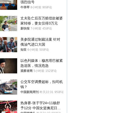
强烈信号
牛弹琴
8小时前
90评论
丈夫坠亡后百万赔偿款被婆
家转移，妻女仅得3万元
新快报
7小时前
45评论
美参院通过制裁法案 针对
俄油气进口大国
知世
6小时前
50评论
以色列媒体：穆杰塔巴被紧
急送医，情况危急
观察者网
5小时前
152评论
公交车空调费超标，扣司机
钱？
中国新闻周刊
昨天22:31
95评论
热身赛-张子宇24+11杨舒
予12分 中国女篮擒尼日利