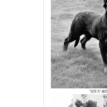
“冠军犬”威