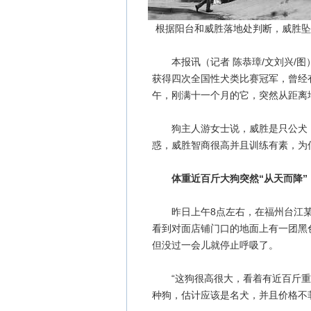
根据阳台和威胜落地处判断，威胜坠
本报讯（记者 陈恭璋/文刘兴/图
获得四次全国性犬类比赛冠军，曾经
午，刚满十一个月的它，突然从距离
狗主人游女士说，威胜是只公犬，
惑，威胜智商很高并且训练有素，为
体重近百斤大狗突然“从天而降”
昨日上午8点左右，在福州台江某
看到对面店铺门口的地面上有一团黑
但没过一会儿就停止呼吸了。
“这狗很高很大，看着有近百斤重。
种狗，估计应该是名犬，并且价格不