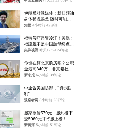
亚
中国篮镜头
昨天21:22
68评论
伊朗反对派媒体：新任领袖
身体状况很差 随时可能离
世
知世
4小时前
42评论
福特号吓得冒冷汗！美媒：
福建舰不是中国航母终点，
而是新起点！
尖锋视野
昨天17:59
24评论
你也在算北京购房账？公积
金最高340万，非京籍社保
1年
新京报
6小时前
39评论
中企告美国防部，“初步胜
利”
观察者网
8小时前
28评论
搬家报价570元，搬到楼下
交5060元才肯搬上楼！女
子傻眼了……
新黄河
5小时前
51评论