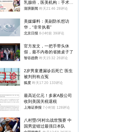
乳腺癌，医美机构：手术不
可能引发癌症，建议走司法
澎湃新闻
昨天21:46
28评论
途径
美媒爆料：美副防长想访
华，“非常执着”
北京日报
8小时前
39评论
官方发文，一把手带头休
假，最不内卷的省掀桌子了
智谷趋势
昨天15:32
26评论
2岁男童遭漏诊后死亡 医生
被判刑有点冤
狐度
昨天17:20
133评论
最高近亿元！多家A股公司
收到美国关税退税
上海证券报
7小时前
128评论
八村塁/河村出战世预赛 中
国男篮错过最强日本队