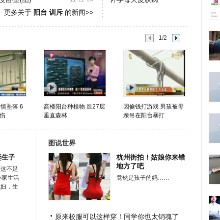
更多关于
阳台 训斥
的新闻>>
1/2
慎坠落 6
高楼阳台种植物 造27层
因偷钱打游戏 男孩被母
伤
垂直森林
亲吊在阳台暴打
图说世界
妻生子
杭州街拍！姑娘你来错
地方了吧
在这不足
小家生活
竟然是孩子的妈……
媳妇，生
原来校服可以这样穿！同学你也太销魂了