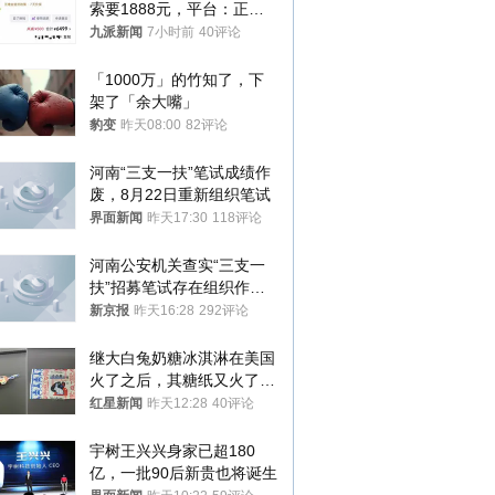
索要1888元，平台：正和
司机沟通协商
九派新闻
7小时前
40评论
「1000万」的竹知了，下
架了「余大嘴」
豹变
昨天08:00
82评论
河南“三支一扶”笔试成绩作
废，8月22日重新组织笔试
界面新闻
昨天17:30
118评论
河南公安机关查实“三支一
扶”招募笔试存在组织作弊
犯罪行为
新京报
昨天16:28
292评论
继大白兔奶糖冰淇淋在美国
火了之后，其糖纸又火了！
海外博主盛赞：平面设计经
红星新闻
昨天12:28
40评论
典之作
宇树王兴兴身家已超180
亿，一批90后新贵也将诞生