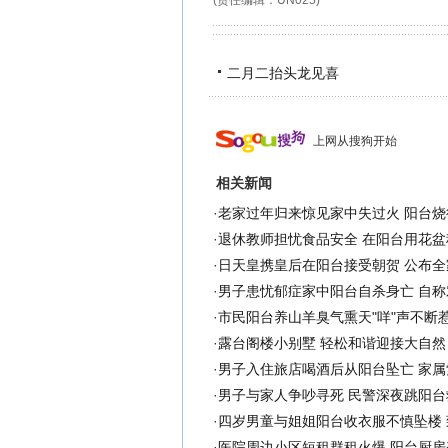
(责任编辑：UN025)
二月二抬头龙见喜
上网从搜狗开始
相关新闻
·
老家过年归来惊见家中失过火 阳台烧
·
退休教师担忧食品安全 在阳台用花盆种
·
日天皇携皇后在阳台接受朝贺 公布全家
·
男子患忧郁症家中阳台自杀身亡 自称
·
市民阳台养山羊臭气熏天"咩"声不断
·
露台阁楼小别墅 轻松和谐迎接大自然
·
男子入住旅店喝酒后从阳台坠亡 家属
·
男子与家人争吵寻死 民警深夜跳阳台
·
四岁男童与姐姐阳台收衣服不慎坠楼 
·
医院周边小区短租群租火爆 阳台厨房变