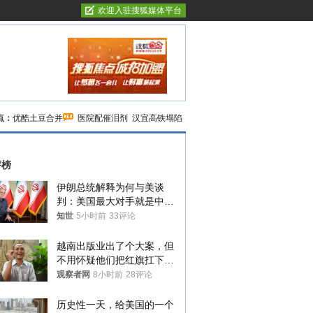
欢迎入驻搜狐媒体平台
点：
优酷土豆合并
医院配催泪剂
汉宜高铁塌陷
评榜
伊朗总统解释为何与美谈
判：美国最大对手就是中
国，但他们也在对话
知世
5小时前
33评论
越南出版业出了个大案，但
不用怀疑他们把红旗扛下去
的决心
观察者网
8小时前
28评论
历史性一天，给美国的一个