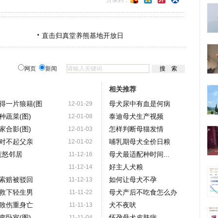
分享到：
直击归真堂养熊基地开放日
网页
新闻
相关推荐
得一片狼籍(图
母犬尿中有血是何病
12-01-29
蔬菜(图)
泰迪母犬生产视频
12-01-08
合影(图)
怎样判断母猫发情
12-01-03
对不起父亲
哺乳期母犬全价日粮
12-01-02
惹怒邻居
母犬最适配种时间...
11-12-16
好主人犬粮
11-12-14
索赔被驳回
如何让母犬不孕
11-12-13
救下轻生男
母犬产后不吃食怎么办
11-11-22
致伤重身亡
犬不夜吠
11-11-13
卧室(图)
怀孕母犬皮肤病
11-11-04