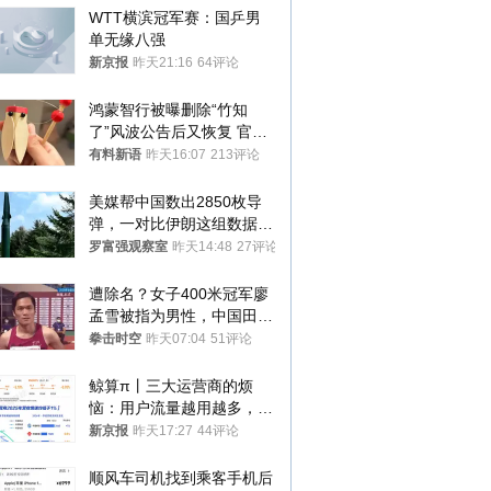
WTT横滨冠军赛：国乒男
单无缘八强
新京报
昨天21:16
64评论
鸿蒙智行被曝删除“竹知
了”风波公告后又恢复 官媒
曾力挺：劝华为要大度的，
有料新语
昨天16:07
213评论
你们适不适合？
美媒帮中国数出2850枚导
弹，一对比伊朗这组数据，
发现出大事了
罗富强观察室
昨天14:48
27评论
遭除名？女子400米冠军廖
孟雪被指为男性，中国田协
默不作声
拳击时空
昨天07:04
51评论
鲸算π丨三大运营商的烦
恼：用户流量越用越多，收
入却越来越少
新京报
昨天17:27
44评论
顺风车司机找到乘客手机后