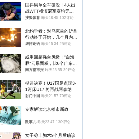
国乒男单全军覆没！4人出
战WTT横滨冠军赛均无缘
八强
搜狐体育
昨天18:45
102评论
北约学者：对乌克兰的斩首
行动终于开始，几个月内乌
将投降
虚怀论语
昨天15:34
25评论
或重回超强台风级！“白海
豚”云系面积，比6个广东还
大！深圳官方：注意这件事
南方都市报
昨天23:55
39评论
挺进决赛！U17国足点球3-
1河床U17 将再战阿森纳
射门中国
昨天21:57
70评论
专家解读北京楼市新政
政事儿
昨天23:47
130评论
女子称丰胸术9个月后确诊