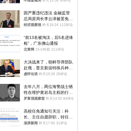
中国篮镜头
昨天13:58
36评论
因严重违纪违法 金融监管
总局原局长李云泽被罢免全
国人大代表
经济观察报
昨天16:24
112评论
“前13名被淘汰，后5名进体
检”，广东佛山通报
北青网
15小时前
211评论
大决战来了，朝鲜导弹部队
赴俄，普京新设特殊兵种，
76岁老将扛旗
虚怀论语
昨天10:28
28评论
去年八月，两位海警战士牺
牲在维护黄岩岛主权的行动
中
罗富强观察室
昨天14:55
84评论
高校任免通知引关注：科
长、主任自愿辞职，转任思
政辅导员
澎湃新闻
昨天17:00
31评论