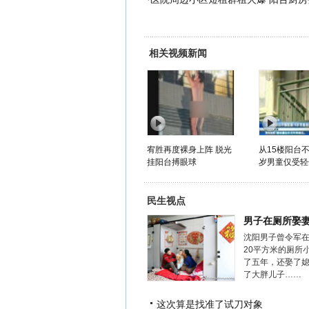
相关视频新闻
宥胜再度裸身上阵 脱光
从15楼阳台不
挂阳台搏眼球
岁男童仅受轻
民生视点
男子在厕所娶
沈阳男子曾令军
20平方米的厕所
了五年，还娶了
了大胖儿子……
这次算是找准了试刀对象