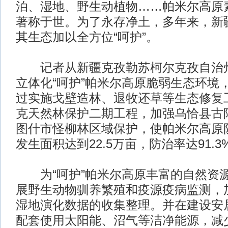
泊、湿地、野生动植物……帕米尔高原
著称于世。为了永存净土，多年来，新
其生态加以全方位“呵护”。
记者从新疆克孜勒苏柯尔克孜自治州
立体化“呵护”帕米尔高原脆弱生态环境
过实施戈壁造林、退牧还草等生态修复
克天然林保护二期工程，加强乌恰县古
图什市怪柳林区域保护，使帕米尔高原
发生面积达到22.5万亩，防治率达91.3
为“呵护”帕米尔高原丰富的自然资
展野生动物驯养繁殖和疫源疫病监测，
湿地演化数据的收集整理。并在建设安
配套使用太阳能、沼气等洁净能源，减