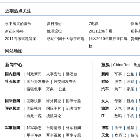
近期热点关注
永不磨灭的番号
夏日甜心
7电影
快乐
新还珠格格
姚明退役
2011上海车展
私募
2011高考试题答案
感动中国十大母亲评选
社区2010年度行业口碑
贵州
榜
网站地图
新闻中心
搜狐
|
ChinaRen
|
焦
国内新闻
|
时政新闻
|
人事变动
|
港澳台
新闻
|
军事
|
公益
|
社会频道
|
国台办发布会
|
外交部发布会
财经
|
股票
|
理财
|
|
搜狐侃事
|
万象
|
公益
汽车
|
购车
|
家居
|
国际新闻
|
国际快报
|
海外博览
|
国际专题
女人
|
母婴
|
新娘
|
评论频道
|
国际视频
|
国际图片
|
记者博客
旅游
|
天气
|
健康
|
|
有此一说
|
搜狐网论
IT
|
数码
|
手机
|
军事新闻
|
我军动态
|
台海情报
|
外军新闻
博客
|
圈子
|
邮箱
|
|
军事评论
|
军事视频
|
军事专题
天龙
|
鹿鼎记
|
短信