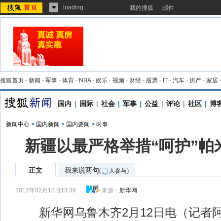
loading...
我的搜狐
邮件
搜狐首页
-
新闻
-
军事
-
体育
-
NBA
-
娱乐
-
视频
-
财经
-
股票
-
IT
-
汽车
-
房产
-
家居
国内
|
国际
|
社会
|
军事
|
公益
|
评论
|
社区
|
博
新闻中心
>
国内新闻
>
国内要闻
>
时事
新疆以最严格举措“呵护”帕
正文
我来说两句
(
人参与)
2012年02月12日13:39
来源：
新华网
新华网乌鲁木齐2月12日电（记者