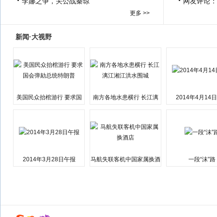
李娜之争，关公战秦琼
网友评论：
更多 >>
新闻·大视野
美国民众抬棺游行 要求国
南方各地水患横行 长江漓
2014年4月14
会弹劾总统特朗普
江湘江洪水围城
2014年3月28日午报
马航失联客机中国家属换酒
一段“沫”路
店