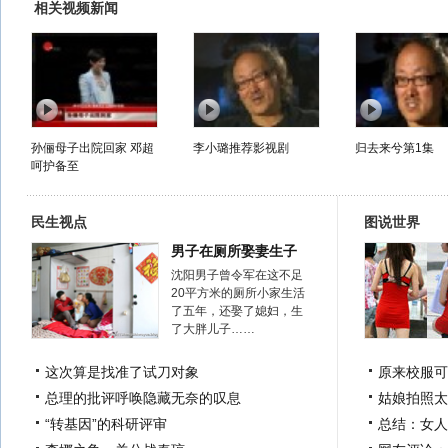
相关视频新闻
孙俪母子出院回家 邓超
李小璐推荐影视剧
归去来兮第1集
呵护备至
民生视点
图说世界
男子在厕所娶妻生子
沈阳男子曾令军在这不足
20平方米的厕所小家生活
了五年，还娶了媳妇，生
了大胖儿子……
这次算是找准了试刀对象
原来校服可
总理的批评呼唤隐藏无奈的叹息
姑娘拍照太
“转基因”的科研评审
总结：女人