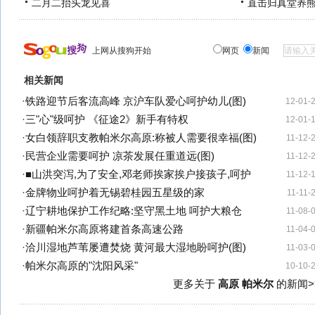
二月二抬头龙见喜
直击归真堂养
上网从搜狗开始
网页
新闻
相关新闻
·
铁路迎节后客流高峰 京沪车队爱心呵护幼儿(图)
12-01-
·
三"心"级呵护 《征途2》新手有特权
12-01-
·
女白领辞职支教帕米尔高原:称被人需要很幸福(图)
11-12-
·
民营企业需要呵护 凉茶发展任重道远(图)
11-12-
·
■山洪突泻,为了安全,邓老师挨家挨户接孩子,呵护
11-12-
·
金牌物业呵护着无锡碧桂园五星级的家
11-11-
·
辽宁耕地保护工作纪略:坚守黑土地 呵护大粮仓
11-08-
·
新疆帕米尔高原将建首条高速公路
11-04-
·
洽川湿地芦苇屡遭焚烧 黄河最大湿地盼呵护(图)
11-03-
·
帕米尔高原的"沈阳风采"
10-10-
更多关于
高原 帕米尔
的新闻>