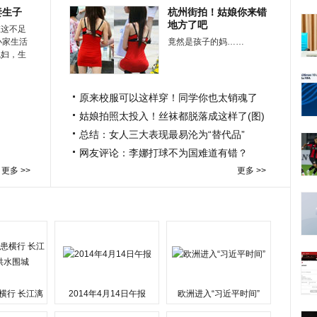
妻生子
杭州街拍！姑娘你来错
地方了吧
在这不足
小家生活
竟然是孩子的妈……
媳妇，生
原来校服可以这样穿！同学你也太销魂了
姑娘拍照太投入！丝袜都脱落成这样了(图)
总结：女人三大表现最易沦为“替代品”
网友评论：李娜打球不为国难道有错？
更多 >>
更多 >>
横行 长江漓
2014年4月14日午报
欧洲进入“习近平时间”
水围城