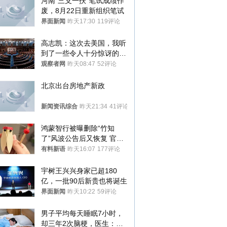
河南“三支一扶”笔试成绩作
废，8月22日重新组织笔试
界面新闻
昨天17:30
119评论
高志凯：这次去美国，我听
到了一些令人十分惊讶的消
息
观察者网
昨天08:47
52评论
北京出台房地产新政
新闻资讯综合
昨天21:34
41评论
鸿蒙智行被曝删除“竹知
了”风波公告后又恢复 官媒
曾力挺：劝华为要大度的，
有料新语
昨天16:07
177评论
你们适不适合？
宇树王兴兴身家已超180
亿，一批90后新贵也将诞生
界面新闻
昨天10:22
59评论
男子平均每天睡眠7小时，
却三年2次脑梗，医生：这