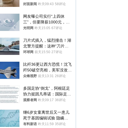
帖吐槽后酒店退还一半的
封面新闻
昨天09:43
58评论
钱，当地市监局回应
网友曝公司实行“上四休
三”，但要降薪1000元，不
接受只能辞职
光明网
昨天15:05
67评论
刀片式插入，猛烈撞击！湖
北警方提醒：这种“刀片超
车”，太危险了
环球网
前天15:50
27评论
比歼36更让西方恐慌！沈飞
歼50破空亮相，美军没攻克
的技术被拿下
尖锋视野
前天13:31
26评论
多国足协“倒戈”，阿根廷足
协力挺因凡蒂诺：国际足联
今后应继续在其领导下前行
观察者网
昨天09:17
36评论
继6岁女童离世后又一患儿
死于基因编辑试验 隐瞒一
年才对外披露
有料新语
昨天11:59
35评论