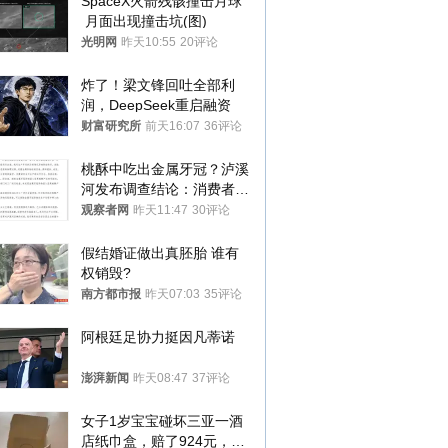
SpaceX火箭残骸撞击月球
 月面出现撞击坑(图)
光明网
昨天10:55
20评论
炸了！梁文锋回吐全部利
润，DeepSeek重启融资
财富研究所
前天16:07
36评论
桃酥中吃出金属牙冠？泸溪
河发布调查结论：消费者已
澄清，所发视频情况不属实
观察者网
昨天11:47
30评论
假结婚证做出真胚胎 谁有
权销毁?
南方都市报
昨天07:03
35评论
阿根廷足协力挺因凡蒂诺
澎湃新闻
昨天08:47
37评论
女子1岁宝宝碰坏三亚一酒
店纸巾盒，赔了924元，发