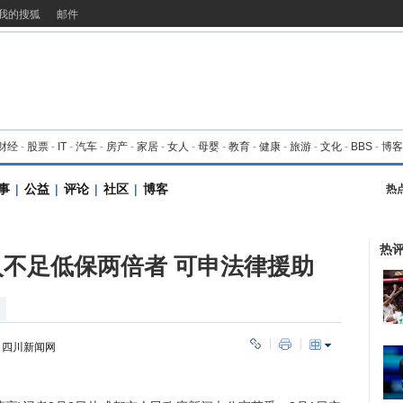
我的搜狐
邮件
财经
-
股票
-
IT
-
汽车
-
房产
-
家居
-
女人
-
母婴
-
教育
-
健康
-
旅游
-
文化
-
BBS
-
博客
事
|
公益
|
评论
|
社区
|
博客
热
热
不足低保两倍者 可申法律援助
：
四川新闻网