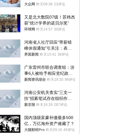
样睡觉更伤身
大众网
昨天09:36
23评论
又是北大数院07级！苏炜杰
获“统计学界的诺贝尔奖”
环球网
昨天14:57
30评论
河南省人社厅回应“带薪错
峰休假通知”引关注：表述
不够准确，待修改后印发
界面新闻
昨天15:41
38评论
广东雷州市联合调查组：涉
事6人被给予相应党纪政务
处分和组织处理
新闻资讯综合
昨天18:30
98评论
河南公安机关查实“三支一
扶”招募笔试存在组织作弊
犯罪行为
新京报
昨天16:28
287评论
国内顶级富豪补缴最多500
亿，万亿海外资产难藏了？
大猫财经Pro
昨天09:16
45评论