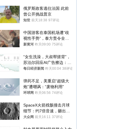
俄罗斯政客逃往法国 此前
曾公开挑战普京
知世
前天18:38
97评论
中国游客在泰国机场遭“歧
视性手势”，泰方责令全面
调查，对责任人采取最严厉
新黄河
昨天09:00
75评论
处分
“女生洗澡，大叔帮搓背”，
苏泊尔回应AI广告擦边：视
频全下架，已强化内容管理
每日经济新闻
昨天00:04
38评论
与审核
弹药不足，美重启“超级大
炮”遭嘲讽：“废物利用”
环球网
昨天06:56
74评论
SpaceX火箭残骸撞击月球
细节：约7倍音速，砸出直
径约30米撞击坑
大众网
前天16:11
37评论