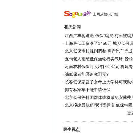
上网从搜狗开始
相关新闻
·
江西广丰县遭遇"低保"骗局 村民被骗
·
上海最低工资涨至1450元 城乡低保
·
北京低保审核规则调整 房产汽车等成
·
五旬老人拒绝低保坐轮椅卖气球 省钱
·
河南农村低保月人均补助87元 将建
·
骗低保者能否追究刑责?
·
长春低保家庭子女考上大学将可获助
·
拥有私家车不能申请低保
·
北京低保等特困群体或将减免安葬费
·
北京拟建最低殡葬消费标准 低保特困
更
民生视点