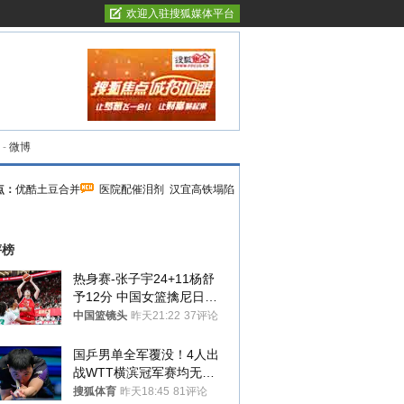
欢迎入驻搜狐媒体平台
-
微博
点：
优酷土豆合并
医院配催泪剂
汉宜高铁塌陷
评榜
热身赛-张子宇24+11杨舒
予12分 中国女篮擒尼日利
亚
中国篮镜头
昨天21:22
37评论
国乒男单全军覆没！4人出
战WTT横滨冠军赛均无缘
八强
搜狐体育
昨天18:45
81评论