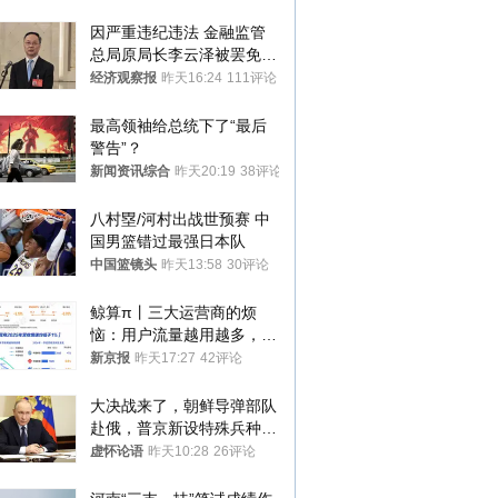
因严重违纪违法 金融监管
总局原局长李云泽被罢免全
国人大代表
经济观察报
昨天16:24
111评论
最高领袖给总统下了“最后
警告”？
新闻资讯综合
昨天20:19
38评论
八村塁/河村出战世预赛 中
国男篮错过最强日本队
中国篮镜头
昨天13:58
30评论
鲸算π丨三大运营商的烦
恼：用户流量越用越多，收
入却越来越少
新京报
昨天17:27
42评论
大决战来了，朝鲜导弹部队
赴俄，普京新设特殊兵种，
76岁老将扛旗
虚怀论语
昨天10:28
26评论