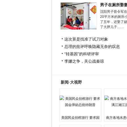
男子在厕所娶
沈阳男子曾令军
20平方米的厕所
了五年，还娶了
了大胖儿子……
这次算是找准了试刀对象
总理的批评呼唤隐藏无奈的叹息
“转基因”的科研评审
李娜之争，关公战秦琼
新闻·大视野
美国民众抬棺游行 要求国
南方各地水患
会弹劾总统特朗普
江湘江洪