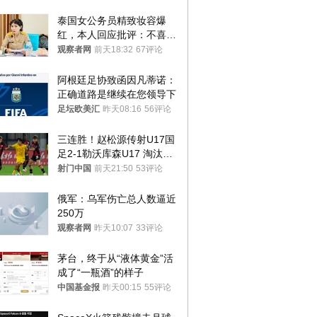
泰国女公务员精致妆容爆
红，本人回应批评：不喜欢
就别看
观察者网
前天18:32
67评论
阿根廷足协致函因凡蒂诺：
正确道路是继续在您领导下
足坛欧美汇
昨天08:16
56评论
三连胜！赵松源传射U17国
足2-1勒沃库森U17 淘汰赛
将战河床
射门中国
前天21:50
53评论
俄军：乌军伤亡总人数逼近
250万
观察者网
昨天10:07
33评论
茅台，终于从“液体黄金”活
成了“一瓶酒”的样子
中国基金报
昨天00:15
55评论