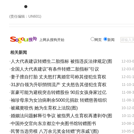
●
(责任编辑：UN601)
上网从搜狗开始
网页
新闻
相关新闻
·
人大代表建议转赠生二胎指标 被指违反法律规定(图
12-03-
·
全国人大代表建议"有条件转赠二胎指标"引议
12-03-
·
妻子擅自打胎 丈夫怒打离婚官司称其侵犯生育权
12-01-
·
31岁白领为升职悄悄流产 丈夫怒告其侵犯生育权
11-10-
·
富豪可能为避税突击转赠股份 90后女孩身家过亿
11-08-
·
袖珍母亲为女治病剩余5000元捐款 转赠慈善组织
11-08-
·
被藏獒咬伤 她为生育权上法院(图)
10-12-
·
婚姻法问题解释引争议 被指男人生育权再遭剥夺(图
10-11-
·
中国外交官向东京都立中央图书馆转赠图书
10-08-
·
民警当选劳模 八万余元奖金转赠"穷亲戚"(图)
10-05-