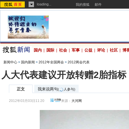
loading...
我的搜狐
邮件
国内
|
国际
|
社会
|
军事
|
公益
|
评论
|
社区
|
博
新闻中心
>
国内新闻
>
2012年全国两会
>
2012两会代表
人大代表建议开放转赠2胎指标
正文
我来说两句
(
人参与)
2012年03月03日11:20
来源：
大河网