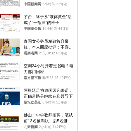
中国新闻网
5小时前
23评论
茅台，终于从“液体黄金”活
成了“一瓶酒”的样子
中国基金报
16小时前
44评论
泰国女公务员精致妆容爆
红，本人回应批评：不喜欢
就别看
观察者网
昨天18:32
62评论
空调24小时开着更省电？电
力部门回应
南方都市报
昨天23:45
42评论
阿根廷足协致函因凡蒂诺：
正确道路是继续在您领导下
足坛欧美汇
8小时前
51评论
佛山一中学教师招聘，笔试
前13名被淘汰，后5名进体
检，被疑萝卜岗，官方通
九派新闻
2小时前
142评论