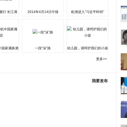
横行 长江漓
2014年4月14日午报
欧洲进入“习近平时间”
水围城
中国家属换酒
一段“沫”路
幼儿园，请呵护我们的小孩
更多>>
我要发布