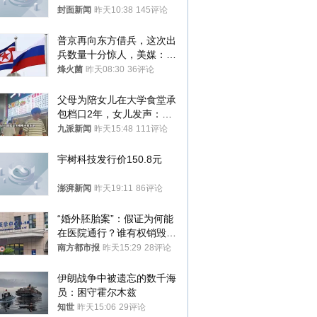
分，正督促整改
封面新闻
昨天10:38
145评论
普京再向东方借兵，这次出
兵数量十分惊人，美媒：俄
朝要动真格？
烽火菌
昨天08:30
36评论
父母为陪女儿在大学食堂承
包档口2年，女儿发声：初
衷是为了陪伴，毕业后将不
九派新闻
昨天15:48
111评论
再营业
宇树科技发行价150.8元
澎湃新闻
昨天19:11
86评论
“婚外胚胎案”：假证为何能
在医院通行？谁有权销毁胚
胎？
南方都市报
昨天15:29
28评论
伊朗战争中被遗忘的数千海
员：困守霍尔木兹
知世
昨天15:06
29评论