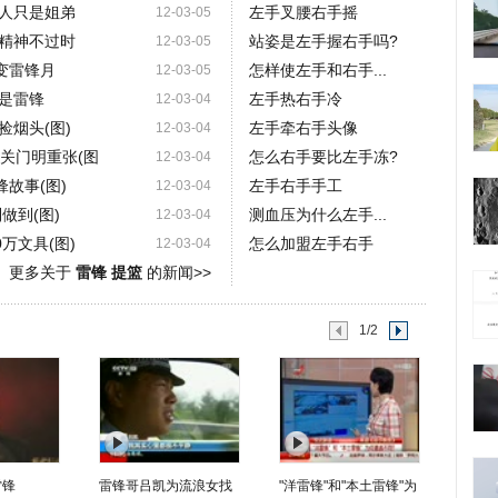
人只是姐弟
左手叉腰右手摇
12-03-05
精神不过时
站姿是左手握右手吗?
12-03-05
变雷锋月
怎样使左手和右手...
12-03-05
是雷锋
左手热右手冷
12-03-04
烟头(图)
左手牵右手头像
12-03-04
关门明重张(图
怎么右手要比左手冻?
12-03-04
故事(图)
左手右手手工
12-03-04
做到(图)
测血压为什么左手...
12-03-04
万文具(图)
怎么加盟左手右手
12-03-04
更多关于
雷锋 提篮
的新闻>>
1/2
雷锋
雷锋哥吕凯为流浪女找
"洋雷锋"和"本土雷锋"为