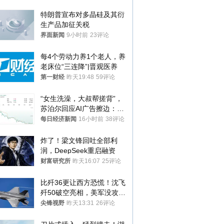
报：已叫停
特朗普宣布对多晶硅及其衍
生产品加征关税
界面新闻
9小时前
23评论
每4个劳动力养1个老人，养
老床位“三连降”|晋观医养
第一财经
昨天19:48
59评论
“女生洗澡，大叔帮搓背”，
苏泊尔回应AI广告擦边：视
频全下架，已强化内容管理
每日经济新闻
16小时前
38评论
与审核
炸了！梁文锋回吐全部利
润，DeepSeek重启融资
财富研究所
昨天16:07
25评论
比歼36更让西方恐慌！沈飞
歼50破空亮相，美军没攻克
的技术被拿下
尖锋视野
昨天13:31
26评论