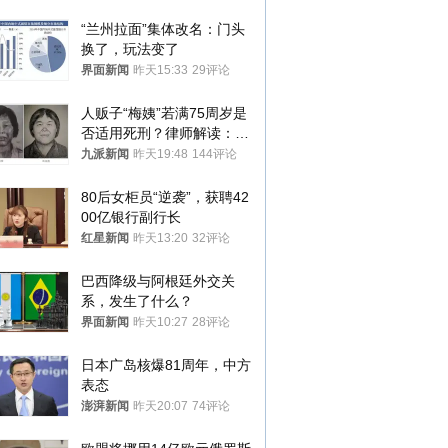
“兰州拉面”集体改名：门头
换了，玩法变了
界面新闻
昨天15:33
29评论
人贩子“梅姨”若满75周岁是
否适用死刑？律师解读：很
大概率不会被判处死刑
九派新闻
昨天19:48
144评论
80后女柜员“逆袭”，获聘42
00亿银行副行长
红星新闻
昨天13:20
32评论
巴西降级与阿根廷外交关
系，发生了什么？
界面新闻
昨天10:27
28评论
日本广岛核爆81周年，中方
表态
澎湃新闻
昨天20:07
74评论