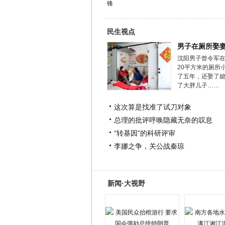
锋
民生视点
男子在厕所娶
沈阳男子曾令军
20平方米的厕所
了五年，还娶了
了大胖儿子……
这次算是找准了试刀对象
总理的批评呼唤隐藏无奈的叹息
“转基因”的科研评审
李娜之争，关公战秦琼
新闻·大视野