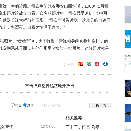
一生的珍藏。雷锋生前战友乔安山回忆说，1960年1月雷
拿出照片给战友们看。众多的照片中，雷锋最爱3张，其中两
在武汉长江大桥前的留影。“雷锋当时告诉我，这就是咱们建国
汽车，多漂亮。自豪之情溢于言表。”
照片。”黄德宝说，为了收集与雷锋相关的实物和资料，他
战友联系或见面，从他们那里收集过一批照片。这张照片就是
分享到：
直击归真堂养熊基地开放日
网页
新闻
相关推荐
高荣誉奖
左手右手位置 为尊
12-03-05