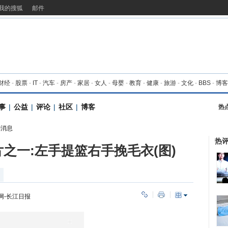
我的搜狐
邮件
财经
-
股票
-
IT
-
汽车
-
房产
-
家居
-
女人
-
母婴
-
教育
-
健康
-
旅游
-
文化
-
BBS
-
博客
事
|
公益
|
评论
|
社区
|
博客
热
神消息
热
之一:左手提篮右手挽毛衣(图)
网-长江日报