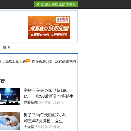
欢迎入驻搜狐媒体平台
-
微博
点：
优酷土豆合并
医院配催泪剂
汉宜高铁塌陷
评榜
宇树王兴兴身家已超180
亿，一批90后新贵也将诞生
界面新闻
5小时前
51评论
男子平均每天睡眠7小时，
却三年2次脑梗，医生：这
样睡觉更伤身
大众网
6小时前
21评论