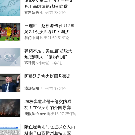
继6岁女童离世后又一患儿
死于基因编辑试验 隐瞒一
年才对外披露
有料新语
4小时前
23评论
三连胜！赵松源传射U17国
足2-1勒沃库森U17 淘汰赛
将战河床
射门中国
昨天21:50
51评论
弹药不足，美重启“超级大
炮”遭嘲讽：“废物利用”
环球网
9小时前
68评论
阿根廷足协力挺因凡蒂诺
澎湃新闻
7小时前
37评论
28枚弹道武器全部突防成
功！在俄罗斯的外国导弹发
射车都是合法打击目标
鹰眼Defence
昨天16:07
25评论
献血屋暴雨时阻拦群众入内
避雨？山西忻州血站回应