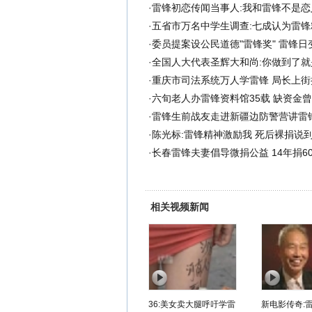
·
雷锋初恋传闻当事人:我和雷锋不是恋
·
五省市万名中学生调查:七成认为雷锋
·
委员提案设公民道德"雷锋奖" 雷锋日
·
全国人大代表圣辉大和尚:你做到了就
·
重庆市司法系统万人学雷锋 局长上街捡
·
六旬老人办雷锋资料馆35载 缺资金曾
·
雷锋生前战友走进新疆边防警营讲雷锋
·
陈光标:雷锋精神激励我 死后裸捐说到
·
长春雷锋夫妻倡导微捐公益 14年捐60
相关视频新闻
36:美女卖大腿呼吁学雷
新电影传奇: