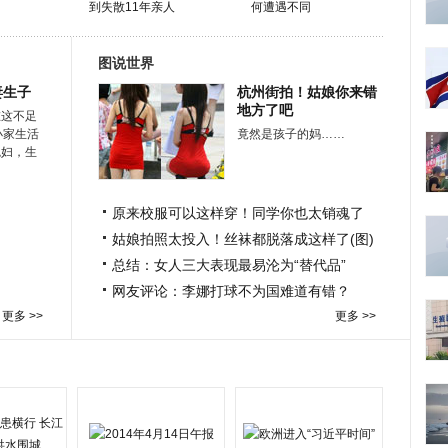
到失散11年亲人
何遭遇不同
图说世界
妻生子
杭州街拍！姑娘你来错
地方了吧
在这不足
小家生活
竟然是孩子的妈……
媳妇，生
原来校服可以这样穿！同学你也太销魂了
姑娘拍照太投入！丝袜都脱落成这样了(图)
总结：女人三大表现最易沦为“替代品”
网友评论：李娜打球不为国难道有错？
更多 >>
更多 >>