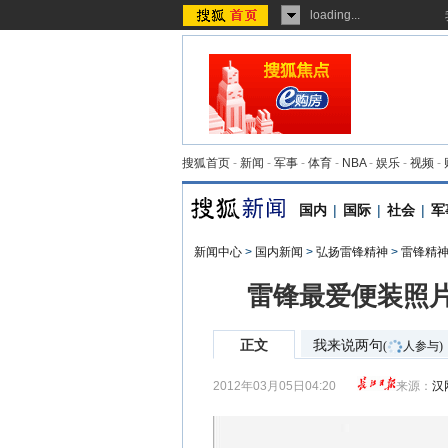
loading...
搜狐首页
-
新闻
-
军事
-
体育
-
NBA
-
娱乐
-
视频
-
国内
|
国际
|
社会
|
军
新闻中心
>
国内新闻
>
弘扬雷锋精神
>
雷锋精
雷锋最爱便装照片
正文
我来说两句
(
人参与)
2012年03月05日04:20
来源：
汉