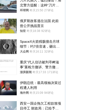
刀片式插入，猛烈撞击！湖
北警方提醒：这种“刀片超
车”，太危险了
环球网
昨天15:50
27评论
俄罗斯政客逃往法国 此前
曾公开挑战普京
知世
昨天18:38
92评论
SpaceX火箭残骸撞击月球
细节：约7倍音速，砸出直
径约30米撞击坑
大众网
昨天16:11
32评论
重庆“代人信访被判寻衅滋
事”案检方撤诉、警方撤
案，两被告人获国赔
澎湃新闻
昨天17:33
171评论
伊朗总统：最高领袖决策过
程遭人利用
海外网
昨天15:09
94评论
西安一国企拖欠工程款致项
目停工 财政局：已给予处