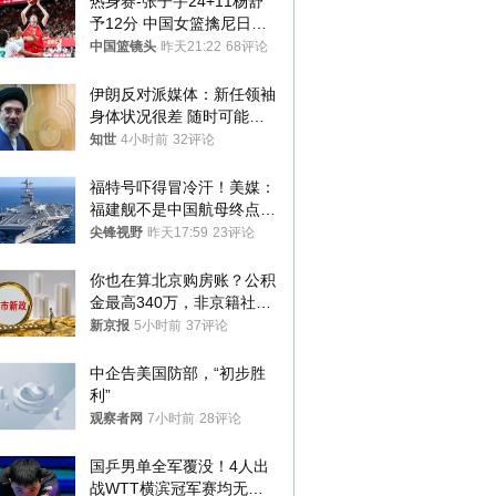
热身赛-张子宇24+11杨舒
予12分 中国女篮擒尼日利
亚
中国篮镜头
昨天21:22
68评论
伊朗反对派媒体：新任领袖
身体状况很差 随时可能离
世
知世
4小时前
32评论
福特号吓得冒冷汗！美媒：
福建舰不是中国航母终点，
而是新起点！
尖锋视野
昨天17:59
23评论
你也在算北京购房账？公积
金最高340万，非京籍社保
1年
新京报
5小时前
37评论
中企告美国防部，“初步胜
利”
观察者网
7小时前
28评论
国乒男单全军覆没！4人出
战WTT横滨冠军赛均无缘