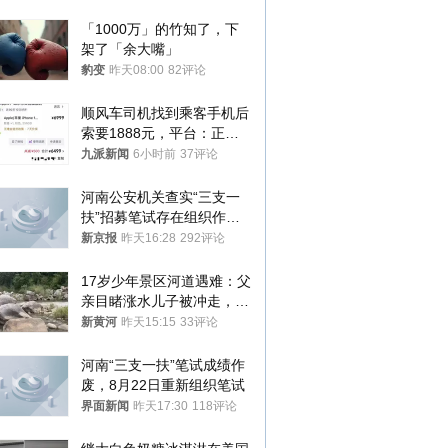
「1000万」的竹知了，下
架了「余大嘴」
豹变
昨天08:00
82评论
顺风车司机找到乘客手机后
索要1888元，平台：正和
司机沟通协商
九派新闻
6小时前
37评论
河南公安机关查实“三支一
扶”招募笔试存在组织作弊
犯罪行为
新京报
昨天16:28
292评论
17岁少年景区河道遇难：父
亲目睹涨水儿子被冲走，当
地排除上游泄洪，家属盼厘
新黄河
昨天15:15
33评论
清责任
河南“三支一扶”笔试成绩作
废，8月22日重新组织笔试
界面新闻
昨天17:30
118评论