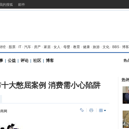
我的搜狐
邮件
财经
-
股票
-
IT
-
汽车
-
房产
-
家居
-
女人
-
母婴
-
教育
-
健康
-
旅游
-
文化
-
BBS
-
博客
事
|
公益
|
评论
|
社区
|
博客
热
热
十大憋屈案例 消费需小心陷阱
华商网