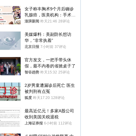
女子称丰胸术9个月后确诊
乳腺癌，医美机构：手术不
可能引发癌症，建议走司法
澎湃新闻
昨天21:46
28评论
途径
美媒爆料：美副防长想访
华，“非常执着”
北京日报
7小时前
37评论
官方发文，一把手带头休
假，最不内卷的省掀桌子了
智谷趋势
昨天15:32
25评论
2岁男童遭漏诊后死亡 医生
被判刑有点冤
狐度
昨天17:20
128评论
最高近亿元！多家A股公司
收到美国关税退税
上海证券报
6小时前
112评论