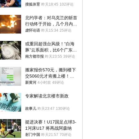
八强
搜狐体育
昨天18:45
102评论
北约学者：对乌克兰的斩首
行动终于开始，几个月内乌
将投降
虚怀论语
昨天15:34
25评论
或重回超强台风级！“白海
豚”云系面积，比6个广东还
大！深圳官方：注意这件事
南方都市报
昨天23:55
39评论
搬家报价570元，搬到楼下
交5060元才肯搬上楼！女
子傻眼了……
新黄河
4小时前
49评论
专家解读北京楼市新政
政事儿
昨天23:47
130评论
挺进决赛！U17国足点球3-
1河床U17 将再战阿森纳
射门中国
昨天21:57
70评论