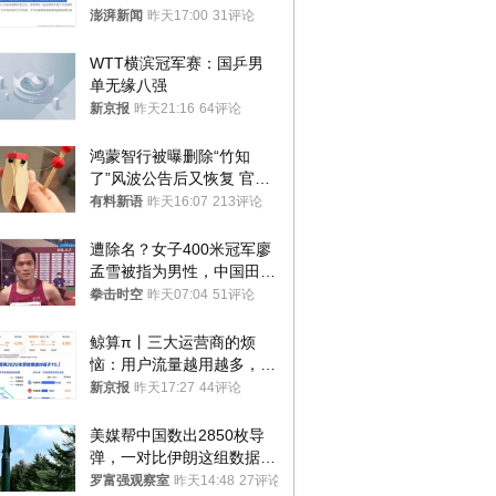
政辅导员
澎湃新闻
昨天17:00
31评论
WTT横滨冠军赛：国乒男
单无缘八强
新京报
昨天21:16
64评论
鸿蒙智行被曝删除“竹知
了”风波公告后又恢复 官媒
曾力挺：劝华为要大度的，
有料新语
昨天16:07
213评论
你们适不适合？
遭除名？女子400米冠军廖
孟雪被指为男性，中国田协
默不作声
拳击时空
昨天07:04
51评论
鲸算π丨三大运营商的烦
恼：用户流量越用越多，收
入却越来越少
新京报
昨天17:27
44评论
美媒帮中国数出2850枚导
弹，一对比伊朗这组数据，
发现出大事了
罗富强观察室
昨天14:48
27评论