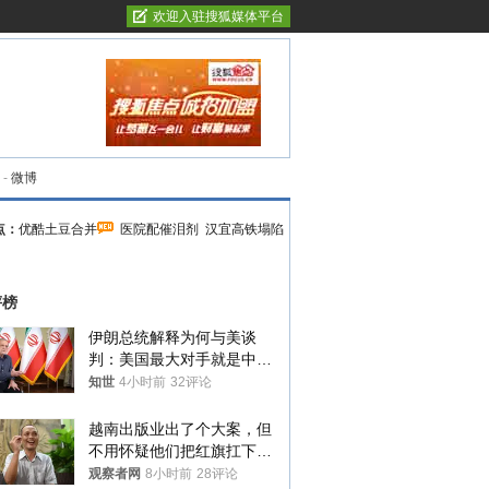
欢迎入驻搜狐媒体平台
-
微博
点：
优酷土豆合并
医院配催泪剂
汉宜高铁塌陷
评榜
伊朗总统解释为何与美谈
判：美国最大对手就是中
国，但他们也在对话
知世
4小时前
32评论
越南出版业出了个大案，但
不用怀疑他们把红旗扛下去
的决心
观察者网
8小时前
28评论