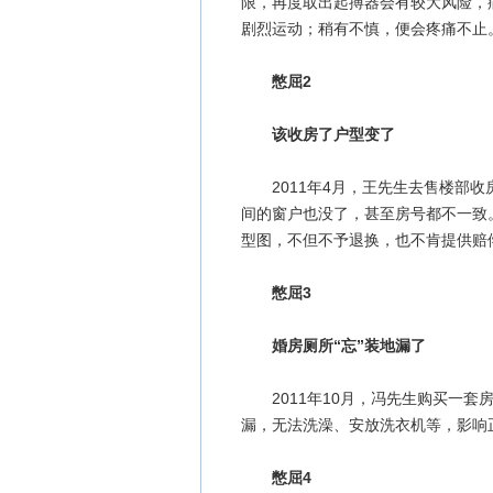
限，再度取出起搏器会有较大风险，
剧烈运动；稍有不慎，便会疼痛不止
憋屈2
该收房了户型变了
2011年4月，王先生去售楼部收
间的窗户也没了，甚至房号都不一致
型图，不但不予退换，也不肯提供赔
憋屈3
婚房厕所“忘”装地漏了
2011年10月，冯先生购买一套
漏，无法洗澡、安放洗衣机等，影响
憋屈4