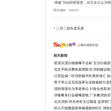
维修”为由拒绝退货，但王女士认为
(责任编辑：news1)
二月二抬头龙见喜
上网从搜狗开始
相关新闻
·
碧浪汰渍白猫被曝不达标 宝洁白猫质
·
北京手机话费有效期取消 消协建议取
·
江苏盐城一区消协秘书长离奇身亡 如
·
男子带公证员买假茅台送检索赔引质疑
·
消协渐渐沦为养老单位 行政化色彩浓
·
消毒餐具行会被曝捞钱 广东餐消协否认
·
北京消协:停办存折太过霸道 监管部
·
幼儿不慎撕损菜单被索赔880元 消协