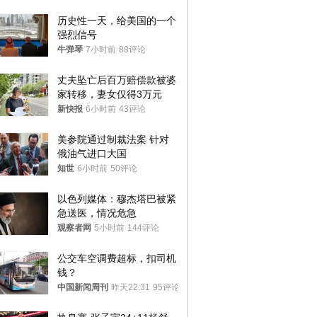
历史性一天，给美国的一个
强烈信号
牛弹琴
7小时前
88评论
丈夫坠亡后百万赔偿款被婆
家转移，妻女仅得3万元
新快报
6小时前
43评论
美参院通过制裁法案 针对
俄油气进口大国
知世
6小时前
50评论
以色列媒体：穆杰塔巴被紧
急送医，情况危急
观察者网
5小时前
144评论
公交车空调费超标，扣司机
钱？
中国新闻周刊
昨天22:31
95评论