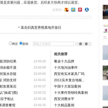
明显是质量问题，应退换货。后经多方协商才得以退货。
分享到：
直击归真堂养熊基地开放日
网页
新闻
相关推荐
疑消协结果
餐桌十大品牌
12-03-10
消余额不退
十大地沟油事件
12-03-09
何落水存疑
西安有实木家具厂吗
12-03-03
 消协支持
2011实木复合地板...
12-03-01
郁发展落后
中国十大策划案例
12-02-27
"抽成"(图)
十大事件营销经典案例
12-02-22
门应予制止
西安消费水平
12-02-18
将调查餐馆
十大精品案例
12-02-15