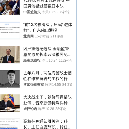
八村塁/河村出战世预赛 中
国男篮错过最强日本队
中国篮镜头
昨天13:58
36评论
“前13名被淘汰，后5名进体
检”，广东佛山通报
北青网
15小时前
211评论
因严重违纪违法 金融监管
总局原局长李云泽被罢免全
国人大代表
经济观察报
昨天16:24
112评论
去年八月，两位海警战士牺
牲在维护黄岩岛主权的行动
中
罗富强观察室
昨天14:55
84评论
大决战来了，朝鲜导弹部队
赴俄，普京新设特殊兵种，
76岁老将扛旗
虚怀论语
昨天10:28
28评论
高校任免通知引关注：科
长、主任自愿辞职，转任思