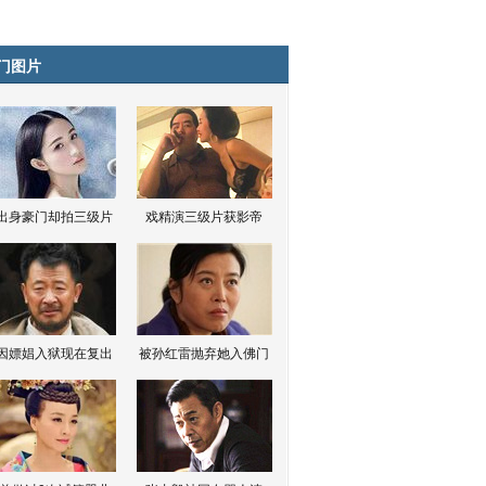
门图片
出身豪门却拍三级片
戏精演三级片获影帝
因嫖娼入狱现在复出
被孙红雷抛弃她入佛门