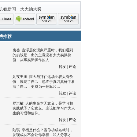
机看新闻，天天抽大奖
博推荐
袁岳
当浮层化现象严重时，我们遇到
的挑战是，出的主意没有太大实操价
值，从事实际操作的人…
转发
|
评论
足夜王涛
恒大与拜仁这场比赛太有价
值，展现了自己，也终于真刀真枪下看
清了自己，更成为一把标尺…
one
Android
symbian
symbian
转发
|
评论
罗崇敏
人的生命本无意义，是学习和
实践赋予了它意义。应该把学习作为人
生的习惯和信仰。
转发
|
评论
陆琪
幸福是什么？当你功成名就时，
发现成功不会让你幸福，和人分享才