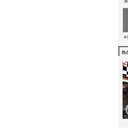
她
卓
热