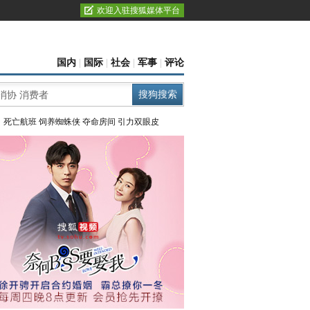
欢迎入驻搜狐媒体平台
国内
|
国际
|
社会
|
军事
|
评论
：
死亡航班
饲养蜘蛛侠
夺命房间
引力双眼皮