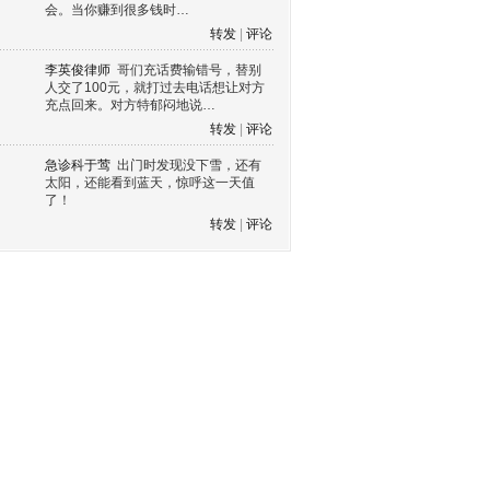
会。当你赚到很多钱时…
转发
|
评论
李英俊律师
哥们充话费输错号，替别
人交了100元，就打过去电话想让对方
充点回来。对方特郁闷地说…
转发
|
评论
急诊科于莺
出门时发现没下雪，还有
太阳，还能看到蓝天，惊呼这一天值
了！
转发
|
评论
s60 V3
s60 V5