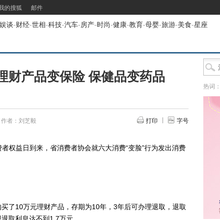
我的搜狐
邮件
娱谈
-
财经
-
世相
-
科技
-
汽车
-
房产
-
时尚
-
健康
-
教育
-
母婴
-
旅游
-
美食
-
星座
理财产品变保险 保健品变药品
热词
作者：刘芝毅
打印
字号
费者权益日到来，省消费者协会就六大消费“变脸”行为发出消费
了10万元理财产品，存期为10年，3年后可办理退取，退取
现退取利息达不到1.7万元。