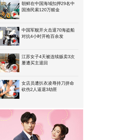
朝鲜在中国海域扣押29名中
国渔民索120万赎金
中国军舰开火击退70海盗船
对抗4小时开枪百余发
江苏女子4天被连续贩卖3次
屡遭买主退回
女店员遭扒衣凌辱持刀拼命
砍伤2人逼退3劫匪