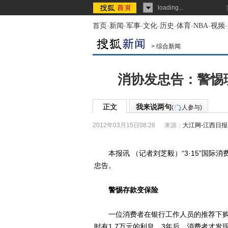
loading...
首页
-
新闻
-
军事
-
文化
-
历史
-
体育
-
NBA
-
视频
-
>
综合新闻
消协发忠告：警惕
正文
我来说两句
(
人参与)
2012年03月15日08:28
来源：
大江网-江西日报
本报讯 （记者刘芝毅）“3·15”国际消
忠告。
警惕存款变保险
一位消费者在银行工作人员的推荐下购买
时有1.7万元的利息。3年后，消费者才发