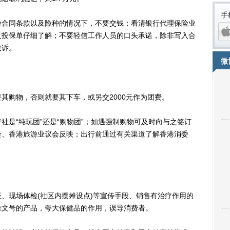
手
合同条款以及险种的情况下，不要交钱；看清银行代理保险业
及投保单仔细了解；不要轻信工作人员的口头承诺，除非写入合
投诉。
微
购物，否则就要其下车，或另交2000元作为团费。
“纯玩团”还是“购物团”；如遇强制购物可及时向与之签订
会、香港旅游业议会反映；出行前通过有关渠道了解香港消委
iPh
现场体检(社区内摆摊设点)等宣传手段、销售有治疗作用的
准文号的产品，夸大保健品的作用，误导消费者。