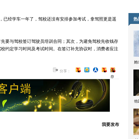
已经学车一年了，驾校还没有安排参加考试，拿驾照更是遥
热
先要与驾校签订驾驶员培训合同；其次，为避免驾校先收钱存
驾校约定学习时间及考试时间。在签订补充协议时，消费者应注
她
[保
分享：
存
到
博
客]
他
我要发布