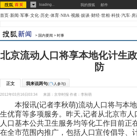
loading...
我的搜狐
邮件
首页
-
新闻
-
军事
-
文化
-
历史
-
体育
-
NBA
-
视频
-
娱谈
-
财经
-
世相
-
科技
-
汽车
-
房
>
国内要闻
>
时事
北京流动人口将享本地化计生政
防
正文
我来说两句
(
人参与)
2012年03月16日03:34
来源：
京华时报
作者：李秋萌
本报讯(记者李秋萌)流动人口将与本地
生优育等多项服务。昨天,记者从北京市人
人口基本公共卫生服务均等化工作目前正
在全市范围内推广，包括人口宣传倡导、