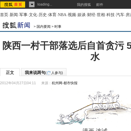
loading...
我的搜狐
邮件
首页
-
新闻
-
军事
-
文化
-
历史
-
体育
-
NBA
-
视频
-
娱谈
-
财经
-
世相
-
科技
-
汽车
-
房
>
国内要闻
>
时事
陕西一村干部落选后自首贪污 
水
正文
我来说两句
(
人参与)
2012年04月27日04:11
来源：
杭州网-都市快报