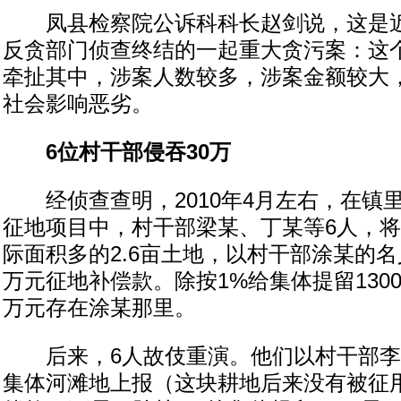
凤县检察院公诉科科长赵剑说，这是近
反贪部门侦查终结的一起重大贪污案：这
牵扯其中，涉案人数较多，涉案金额较大
社会影响恶劣。
6位村干部侵吞30万
经侦查查明，2010年4月左右，在镇
征地项目中，村干部梁某、丁某等6人，
际面积多的2.6亩土地，以村干部涂某的名
万元征地补偿款。除按1%给集体提留1300元
万元存在涂某那里。
后来，6人故伎重演。他们以村干部李某
集体河滩地上报（这块耕地后来没有被征