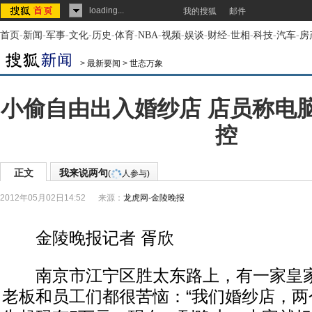
loading...
我的搜狐
邮件
首页
-
新闻
-
军事
-
文化
-
历史
-
体育
-
NBA
-
视频
-
娱谈
-
财经
-
世相
-
科技
-
汽车
-
房
>
最新要闻
>
世态万象
小偷自由出入婚纱店 店员称电
控
正文
我来说两句
(
人参与)
2012年05月02日14:52
来源：
龙虎网-金陵晚报
金陵晚报记者 胥欣
南京市江宁区胜太东路上，有一家皇家
老板和员工们都很苦恼：“我们婚纱店，两