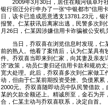
2009年3月30日，居住在顺河镇卓圩
银行宿迁分行申办了一张“中银都市”信用卡
日，该卡已造成恶意透支13781.23元，
报警。仁某获讯后离家出逃，民警多次到
月26日，仁某因涉嫌信用卡诈骗被公安机
当日，乔双喜在浏览信息时发现，仁某
前的熟人。他看了案情后，认为仁某具有
件。乔双喜当即来到仁家，向其妻及亲友详
济”政策，动员仁妻归还信用卡款和规劝丈
宽大处理。此后，乔双喜多次到仁家做工
动，但由于仁某前期投资受挫、负债累累
2000元。乔双喜随即动员中队民警借款
某的欠款全额还上。精诚所至，金石为开
合，仁某主动与乔双喜联系，决定自首。