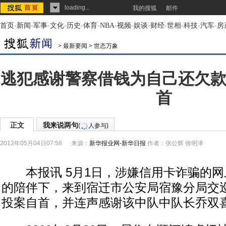
loading...
我的搜狐
邮件
首页
-
新闻
-
军事
-
文化
-
历史
-
体育
-
NBA
-
视频
-
娱谈
-
财经
-
世相
-
科技
-
汽车
-
房
>
最新要闻
>
世态万象
逃犯感谢警察借钱为自己还欠款
首
正文
我来说两句
(
人参与)
2012年05月04日07:58
来源：
新华报业网-新华日报
作者：张公辉 徐明泽
本报讯 5月1日，涉嫌信用卡诈骗的网
的陪伴下，来到宿迁市公安局宿豫分局交
投案自首，并连声感谢该中队中队长乔双