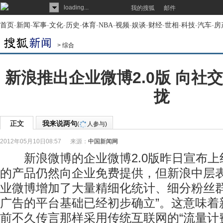
loading...
我的搜狐
邮件
首页
-
新闻
-
军事
-
文化
-
历史
-
体育
-
NBA
-
视频
-
娱谈
-
财经
-
世相
-
科技
-
汽车
-
房
>
综合
新浪推出企业微博2.0版 向社
拢
正文
我来说两句
(
人参与)
2012年05月10日08:57
来源：
中国新闻网
新浪微博的企业微博2.0版昨日宣布上
的产品仍然向企业免费提供，但新浪中层表
业微博增加了大量精细化统计、细分粉丝
广告的平台基础已经初步确立”。这意味着
前不久传言那样采用传统互联网的“流量计