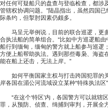
对任何可疑船只的盘查与登临检查，都涉
管辖权协调问题。”陆晶指出，虽然四国已
际条约，但掣肘因素仍颇多。
马呈元举例说，目前的联合巡逻，更多
合执法船的简单组合。“比如中方巡逻船由
船行到缅甸，缅甸的警方就上船参与巡逻
方便上船帮助执法。遇到那些毒枭、海盗
能在船上还击，无法上岸。”
如何平衡国家主权与打击跨国犯罪的关
岸各国在湄公河流域设立某种“特殊执法区
“在这个‘特区’内，各国警方可以就辖
罪，从预防、侦查、缉捕到审判，开展全