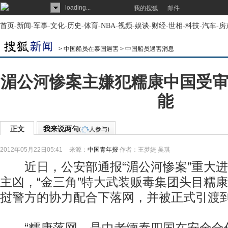
loading...
我的搜狐
邮件
首页
-
新闻
-
军事
-
文化
-
历史
-
体育
-
NBA
-
视频
-
娱谈
-
财经
-
世相
-
科技
-
汽车
-
房
>
中国船员在泰国遇害
>
中国船员遇害消息
湄公河惨案主嫌犯糯康中国受审
能
正文
我来说两句
(
人参与)
2012年05月22日05:41
来源：
中国青年报
作者：王梦婕 吴琪
近日，公安部通报“湄公河惨案”重大进
主凶，“金三角”特大武装贩毒集团头目糯
挝警方的协力配合下落网，并被正式引渡