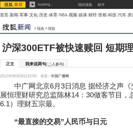
loading...
我的搜狐
邮件
首页
-
新闻
-
军事
-
文化
-
历史
-
体育
-
NBA
-
视频
-
娱谈
-
财经
-
世相
-
科技
-
汽车
-
房
>
综合
>
综合
沪深300ETF被快速赎回 短
正文
我来说两句
(
人参与)
2012年06月03日15:59
来源：
中国广播网
中广网北京6月3日消息 据经济之声《
展恒理财研究总监陈林14：30做客节目，总结
6.1）理财五宗最。
“最直接的交易”人民币与日元