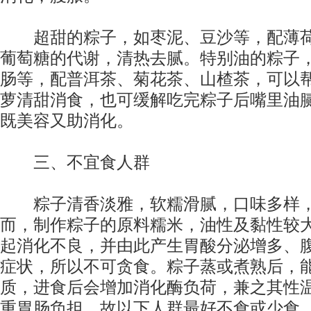
超甜的粽子，如枣泥、豆沙等，配薄荷
葡萄糖的代谢，清热去腻。特别油的粽子
肠等，配普洱茶、菊花茶、山楂茶，可以
萝清甜消食，也可缓解吃完粽子后嘴里油
既美容又助消化。
三、不宜食人群
粽子清香淡雅，软糯滑腻，口味多样，
而，制作粽子的原料糯米，油性及黏性较
起消化不良，并由此产生胃酸分泌增多、
症状，所以不可贪食。粽子蒸或煮熟后，
质，进食后会增加消化酶负荷，兼之其性
重胃肠负担，故以下人群最好不食或少食