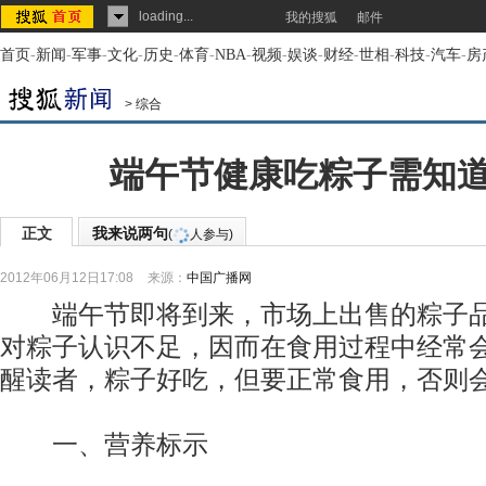
loading...
我的搜狐
邮件
首页
-
新闻
-
军事
-
文化
-
历史
-
体育
-
NBA
-
视频
-
娱谈
-
财经
-
世相
-
科技
-
汽车
-
房
>
综合
端午节健康吃粽子需知
正文
我来说两句
(
人参与)
2012年06月12日17:08
来源：
中国广播网
端午节即将到来，市场上出售的粽子品
对粽子认识不足，因而在食用过程中经常
醒读者，粽子好吃，但要正常食用，否则
一、营养标示