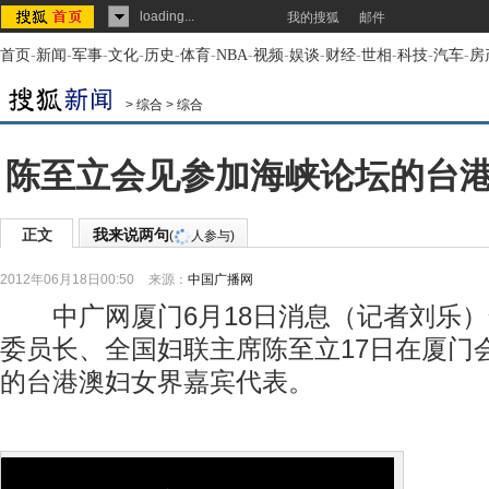
loading...
我的搜狐
邮件
首页
-
新闻
-
军事
-
文化
-
历史
-
体育
-
NBA
-
视频
-
娱谈
-
财经
-
世相
-
科技
-
汽车
-
房
>
综合
>
综合
陈至立会见参加海峡论坛的台
正文
我来说两句
(
人参与)
2012年06月18日00:50
来源：
中国广播网
中广网厦门6月18日消息（记者刘乐）
委员长、全国妇联主席陈至立17日在厦门
的台港澳妇女界嘉宾代表。