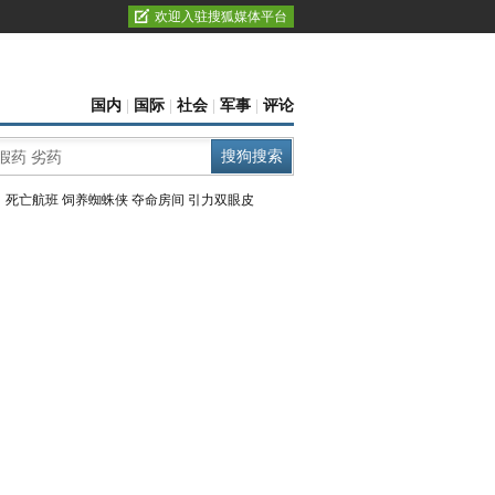
欢迎入驻搜狐媒体平台
国内
|
国际
|
社会
|
军事
|
评论
：
死亡航班
饲养蜘蛛侠
夺命房间
引力双眼皮