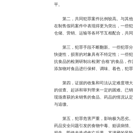
平。
第二，共同犯罪案件比例较高。与其他犯
在制售假药案件中表现得更为突出，一些犯
仓储、营销、运输等各环节互相配合，共同
第三，犯罪手段不断翻新。一些犯罪分子
快捷性，损害的对象具有不特定性；一些犯
抗食品的检测研制出检测“合格”的食品，
添加物对食品进行保鲜、调味、着色，犯罪
第四，证据的收集和司法认定难度增大。
的侦查、起诉和审判带来一定的困难。已销
现场查获的未销售的食品、药品的情况认定
与追缴。
第五，犯罪危害严重，影响极为恶劣。食
药品安全问题引发的食物中毒、贻误病情、
损失，即使未造成伤亡后果，其潜藏的风险