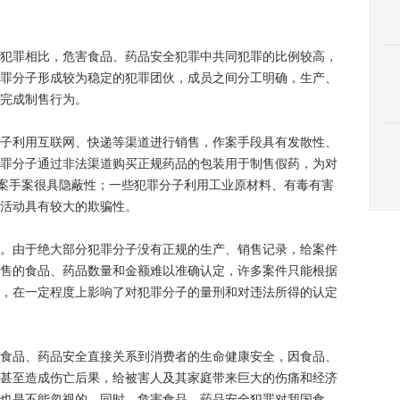
罪相比，危害食品、药品安全犯罪中共同犯罪的比例较高，
罪分子形成较为稳定的犯罪团伙，成员之间分工明确，生产、
完成制售行为。
利用互联网、快递等渠道进行销售，作案手段具有发散性、
罪分子通过非法渠道购买正规药品的包装用于制售假药，为对
作案手案很具隐蔽性；一些犯罪分子利用工业原材料、有毒有害
活动具有较大的欺骗性。
由于绝大部分犯罪分子没有正规的生产、销售记录，给案件
售的食品、药品数量和金额难以准确认定，许多案件只能根据
，在一定程度上影响了对犯罪分子的量刑和对违法所得的认定
品、药品安全直接关系到消费者的生命健康安全，因食品、
甚至造成伤亡后果，给被害人及其家庭带来巨大的伤痛和经济
也是不能忽视的。同时，危害食品、药品安全犯罪对我国食