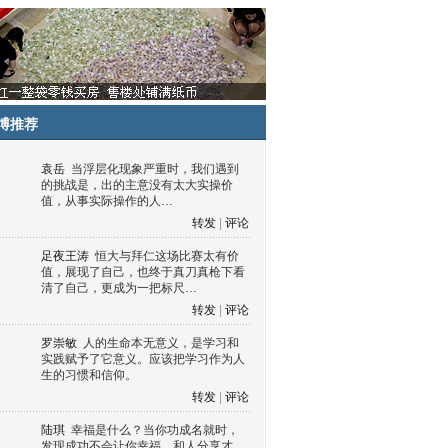
博推荐
袁岳
当浮层化现象严重时，我们遇到
的挑战是，出的主意没有太大实操价
值，从事实际操作的人…
转发
|
评论
足夜王涛
恒大与拜仁这场比赛太有价
值，展现了自己，也终于真刀真枪下看
清了自己，更成为一把标尺…
转发
|
评论
罗崇敏
人的生命本无意义，是学习和
实践赋予了它意义。应该把学习作为人
生的习惯和信仰。
转发
|
评论
陆琪
幸福是什么？当你功成名就时，
发现成功不会让你幸福，和人分享才