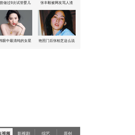
曾做过9次试管婴儿
张丰毅被网友骂人渣
伟眼中最清纯的女星
艳照门后张柏芝这么说
点视频
影视剧
综艺
原创