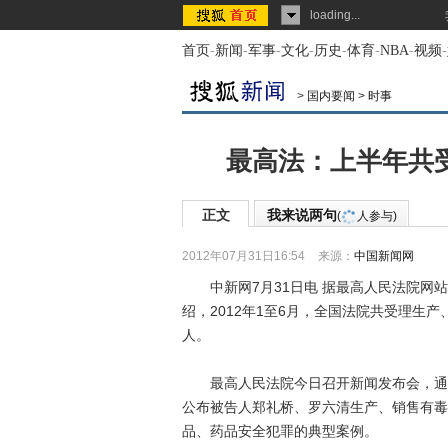
loading...
首页
-
新闻
-
军事
-
文化
-
历史
-
体育
-
NBA
-
视频
-
>
国内要闻
>
时事
最高法：上半年共受
正文
我来说两句
(
人参与)
2012年07月31日16:54
来源：
中国新闻网
中新网7月31日电 据最高人民法院网站
绍，2012年1至6月，全国法院共受理生产
人。
最高人民法院今日召开新闻发布会，通报
公布被告人郑礼桥、罗六清生产、销售有毒
品、药品安全犯罪的典型案例。