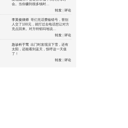
会。当你赚到很多钱时…
转发
|
评论
李英俊律师
哥们充话费输错号，替别
人交了100元，就打过去电话想让对方
充点回来。对方特郁闷地说…
转发
|
评论
急诊科于莺
出门时发现没下雪，还有
太阳，还能看到蓝天，惊呼这一天值
了！
转发
|
评论