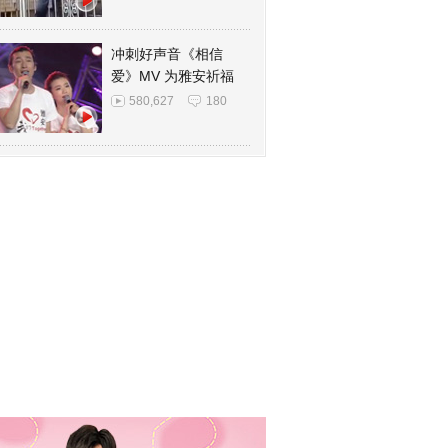
冲刺好声音《相信
爱》MV 为雅安祈福
580,627
180