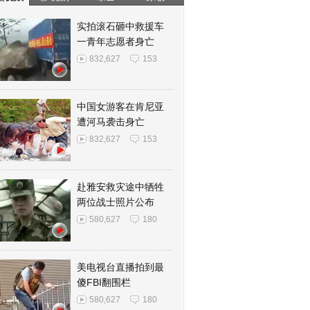
实拍滚石砸中救援车
一青年志愿者身亡
832,627
153
中国女游客在肯尼亚
遭河马袭击身亡
832,627
153
赴雅安救灾途中牺牲
两位战士照片公布
580,627
180
美电视台直播拍到最
傻FBI翻围栏
580,627
180