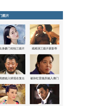
门图片
出身豪门却拍三级片
戏精演三级片获影帝
因嫖娼入狱现在复出
被孙红雷抛弃她入佛门