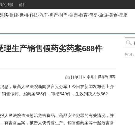
我的搜狐
邮件
娱谈
-
财经
-
世相
-
科技
-
汽车
-
房产
-
时尚
-
健康
-
教育
-
母婴
-
旅游
-
美食
-
星座
理生产销售假药劣药案688件
热词
保存到博客
打印
字号
消息，最高人民法院新闻发言人孙军工今日在新闻发布会上介
、销售假药、劣药案688件，审结549件，生效判决人数562
人民法院依法惩治危害食品、药品安全犯罪的有关情况，并
、有害食品案，被告人饶秀香生产、销售假药案等十起危害食