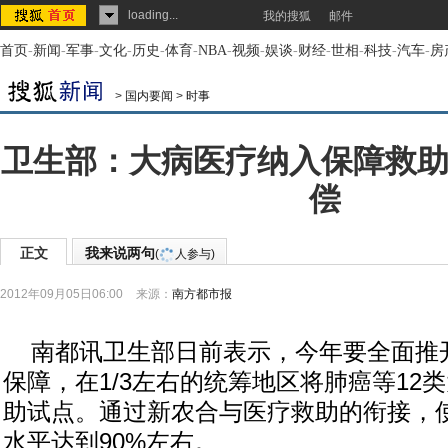
loading...
我的搜狐
邮件
首页
-
新闻
-
军事
-
文化
-
历史
-
体育
-
NBA
-
视频
-
娱谈
-
财经
-
世相
-
科技
-
汽车
-
房
>
国内要闻
>
时事
卫生部：大病医疗纳入保障救助试
偿
正文
我来说两句
(
人参与)
2012年09月05日06:00
来源：
南方都市报
南都讯卫生部日前表示，今年要全面推开
保障，在1/3左右的统筹地区将肺癌等12
助试点。通过新农合与医疗救助的衔接，
水平达到90%左右。