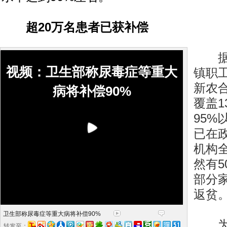
超20万名患者已获补偿
据统
视频：卫生部称尿毒症等重大
镇职
新农
病将补偿90%
覆盖
95%
已在
机构
然有
部分
返贫
卫生部称尿毒症等重大病将补偿90%
为解
转发至：