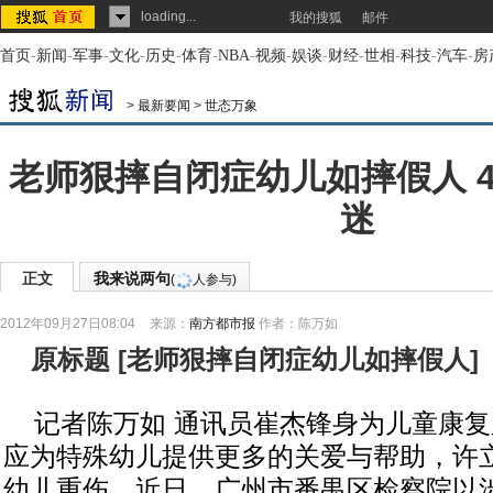
loading...
我的搜狐
邮件
首页
-
新闻
-
军事
-
文化
-
历史
-
体育
-
NBA
-
视频
-
娱谈
-
财经
-
世相
-
科技
-
汽车
-
房
>
最新要闻
>
世态万象
老师狠摔自闭症幼儿如摔假人 
迷
正文
我来说两句
(
人参与)
2012年09月27日08:04
来源：
南方都市报
作者：陈万如
原标题
[
老师狠摔自闭症幼儿如摔假人
]
记者陈万如 通讯员崔杰锋身为儿童康复
应为特殊幼儿提供更多的关爱与帮助，许
幼儿重伤。近日，广州市番禺区检察院以