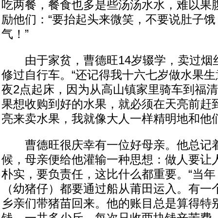
吃两餐，餐食也多是些汤汤水水，难以果
励他们：“要抬起头来微笑，不要说肚子饿
气！”
由于家贫，曹德旺14岁辍学，卖过烟
修过自行车。“还记得我十六七岁做水果生
夜2点起床，因为从高山镇家里骑车到福清
果想收购到好的水果，就必须在天亮前赶
亮来卖水果，我就像大人一样精明地和他们
曹德旺很庆幸有一位好母亲。他总记着
候，母亲便给他灌输一种思想：做人要让
朴实，要负责任，这比什么都重要。“当年
（幼猪仔）都要通过船从莆田运入。有一
乡亲们带猪苗回来。他的账目总是算得特