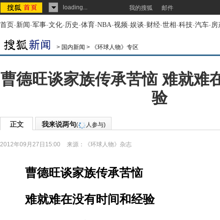
loading...
我的搜狐
邮件
首页
-
新闻
-
军事
-
文化
-
历史
-
体育
-
NBA
-
视频
-
娱谈
-
财经
-
世相
-
科技
-
汽车
-
房
>
国内新闻
>
《环球人物》专区
曹德旺谈家族传承苦恼 难就难
验
正文
我来说两句
(
人参与)
2012年09月27日15:00
来源：
《环球人物》杂志
曹德旺谈家族传承苦恼
难就难在没有时间和经验