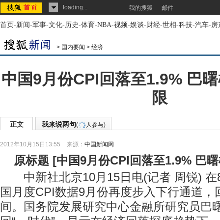
loading...
我的搜狐
邮件
首页
-
新闻
-
军事
-
文化
-
历史
-
体育
-
NBA
-
视频
-
娱谈
-
财经
-
世相
-
科技
-
汽车
-
房
>
国内要闻
>
经济
中国9月份CPI回落至1.9% 巴
限
正文
我来说两句
(
人参与)
2012年10月15日13:55
来源：
中国新闻网
原标题
[
中国9月份CPI回落至1.9% 巴
中新社北京10月15日电(记者 周锐) 
国月度CPI数据9月份再度步入下行通道，
间。国务院发展研究中心金融所研究员巴曙