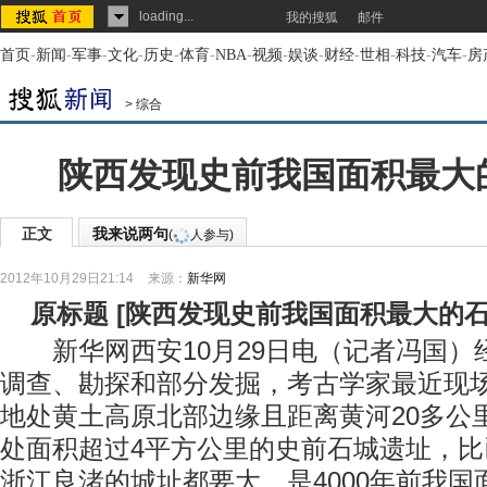
loading...
我的搜狐
邮件
首页
-
新闻
-
军事
-
文化
-
历史
-
体育
-
NBA
-
视频
-
娱谈
-
财经
-
世相
-
科技
-
汽车
-
房
>
综合
陕西发现史前我国面积最大
正文
我来说两句
(
人参与)
2012年10月29日21:14
来源：
新华网
原标题
[
陕西发现史前我国面积最大的
新华网西安10月29日电（记者冯国）
调查、勘探和部分发掘，考古学家最近现
地处黄土高原北部边缘且距离黄河20多公
处面积超过4平方公里的史前石城遗址，
浙江良渚的城址都要大，是4000年前我国