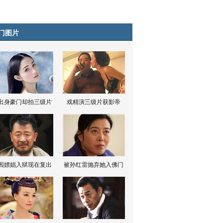
门图片
出身豪门却拍三级片
戏精演三级片获影帝
因嫖娼入狱现在复出
被孙红雷抛弃她入佛门