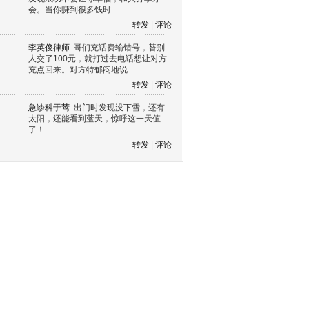
会。当你赚到很多钱时…
转发
|
评论
李英俊律师
哥们充话费输错号，替别
人交了100元，就打过去电话想让对方
充点回来。对方特郁闷地说…
转发
|
评论
急诊科于莺
出门时发现没下雪，还有
太阳，还能看到蓝天，惊呼这一天值
了！
转发
|
评论