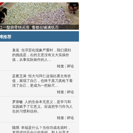
博推荐
袁岳
当浮层化现象严重时，我们遇到
的挑战是，出的主意没有太大实操价
值，从事实际操作的人…
转发
|
评论
足夜王涛
恒大与拜仁这场比赛太有价
值，展现了自己，也终于真刀真枪下看
清了自己，更成为一把标尺…
转发
|
评论
罗崇敏
人的生命本无意义，是学习和
实践赋予了它意义。应该把学习作为人
生的习惯和信仰。
转发
|
评论
陆琪
幸福是什么？当你功成名就时，
发现成功不会让你幸福，和人分享才