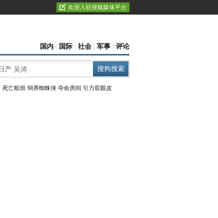
欢迎入驻搜狐媒体平台
国内
|
国际
|
社会
|
军事
|
评论
：
死亡航班
饲养蜘蛛侠
夺命房间
引力双眼皮