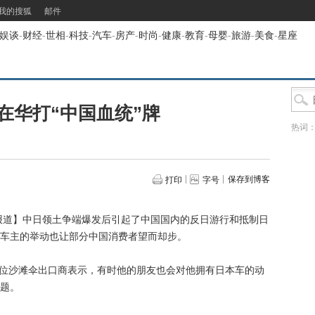
我的搜狐
邮件
娱谈
-
财经
-
世相
-
科技
-
汽车
-
房产
-
时尚
-
健康
-
教育
-
母婴
-
旅游
-
美食
-
星座
在华打“中国血统”牌
热词
保存到博客
打印
字号
报道】中日领土争端爆发后引起了中国国内的反日游行和抵制日
车主的举动也让部分中国消费者望而却步。
位沙滩伞出口商表示，有时他的朋友也会对他拥有日本车的动
题。