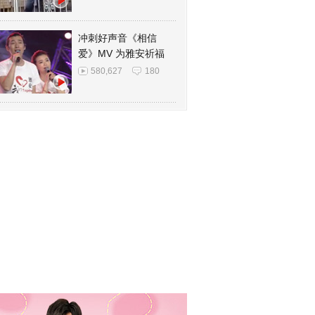
冲刺好声音《相信
爱》MV 为雅安祈福
580,627
180