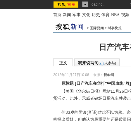
loading...
首页
-
新闻
-
军事
-
文化
-
历史
-
体育
-
NBA
-
视频
-
>
国际要闻
>
时事快报
日产汽车
正文
我来说两句
(
人参与)
2012年11月27日10:08
来源：
新华网
原标题
[
日产汽车在华打“中国血统”牌
]
【美国《华尔街日报》网站11月26日
货活动。此外，示威者破坏日系汽车并袭击
但33岁的吴涛(音译)对此不以为然。这
机提出质疑，但他认为最重要的还是质量问