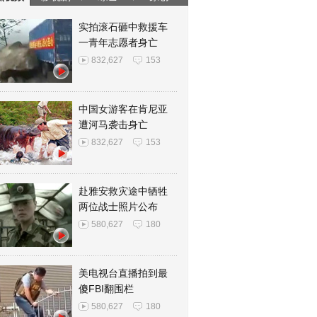
实拍滚石砸中救援车
一青年志愿者身亡
832,627
153
中国女游客在肯尼亚
遭河马袭击身亡
832,627
153
赴雅安救灾途中牺牲
两位战士照片公布
580,627
180
美电视台直播拍到最
傻FBI翻围栏
580,627
180