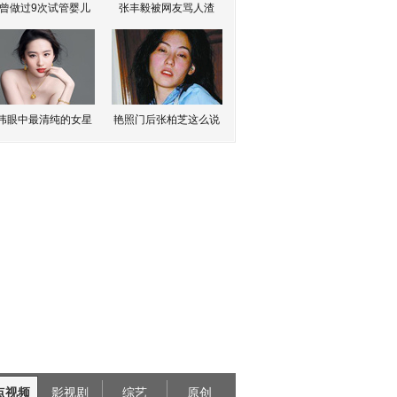
曾做过9次试管婴儿
张丰毅被网友骂人渣
伟眼中最清纯的女星
艳照门后张柏芝这么说
点视频
影视剧
综艺
原创