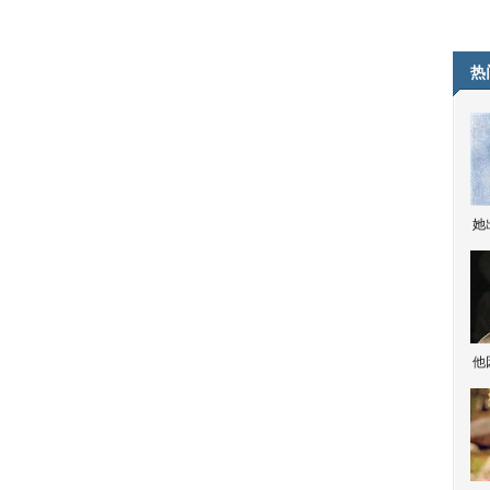
热
她
他