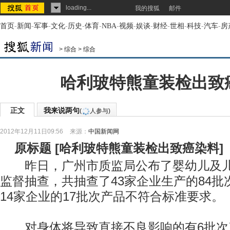
loading...
我的搜狐
邮件
首页
-
新闻
-
军事
-
文化
-
历史
-
体育
-
NBA
-
视频
-
娱谈
-
财经
-
世相
-
科技
-
汽车
-
房
>
综合
>
综合
哈利玻特熊童装检出致
正文
我来说两句
(
人参与)
2012年12月11日09:56
来源：
中国新闻网
原标题
[
哈利玻特熊童装检出致癌染料
]
昨日，广州市质监局公布了婴幼儿及儿
监督抽查，共抽查了43家企业生产的84
14家企业的17批次产品不符合标准要求。
对身体将导致直接不良影响的有6批次产