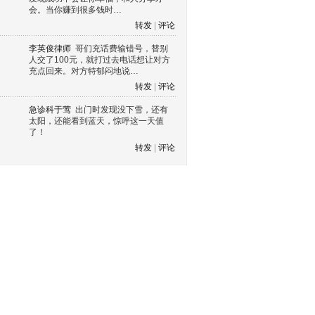
会。当你赚到很多钱时…
转发
|
评论
李英俊律师
哥们充话费输错号，替别
人交了100元，就打过去电话想让对方
充点回来。对方特郁闷地说…
转发
|
评论
急诊科于莺
出门时发现没下雪，还有
太阳，还能看到蓝天，惊呼这一天值
了！
转发
|
评论