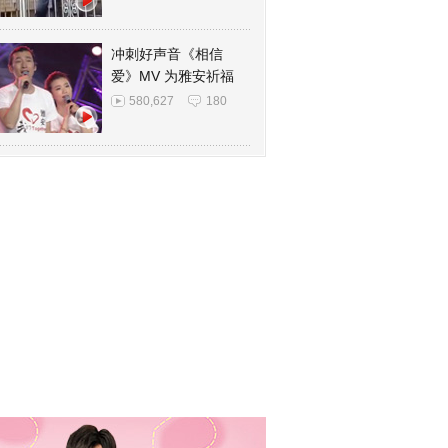
冲刺好声音《相信
爱》MV 为雅安祈福
580,627
180