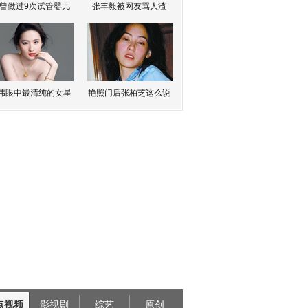
曾做过9次试管婴儿
张丰毅被网友骂人渣
伟眼中最清纯的女星
艳照门后张柏芝这么说
点视频
影视剧
综艺
原创