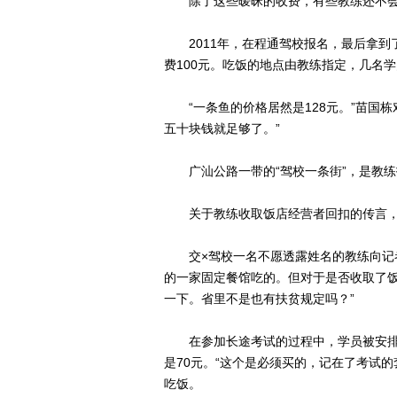
除了这些暧昧的收费，有些教练还不会
2011年，在程通驾校报名，最后拿到
费100元。吃饭的地点由教练指定，几名
“一条鱼的价格居然是128元。”苗国栋
五十块钱就足够了。”
广汕公路一带的“驾校一条街”，是教练
关于教练收取饭店经营者回扣的传言，
交×驾校一名不愿透露姓名的教练向记者
的一家固定餐馆吃的。但对于是否收取了饭
一下。省里不是也有扶贫规定吗？”
在参加长途考试的过程中，学员被安排
是70元。“这个是必须买的，记在了考试
吃饭。