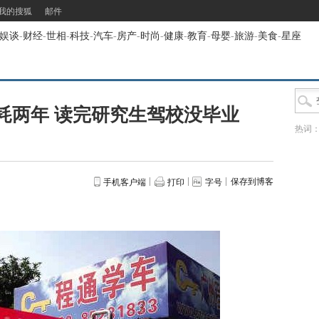
我的搜狐
邮件
娱谈
-
财经
-
世相
-
科技
-
汽车
-
房产
-
时尚
-
健康
-
教育
-
母婴
-
旅游
-
美食
-
星座
耗两年 读完研究生驾校没毕业
热词
保存到博客
手机客户端
打印
字号