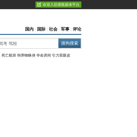
欢迎入驻搜狐媒体平台
国内
|
国际
|
社会
|
军事
|
评论
：
死亡航班
饲养蜘蛛侠
夺命房间
引力双眼皮