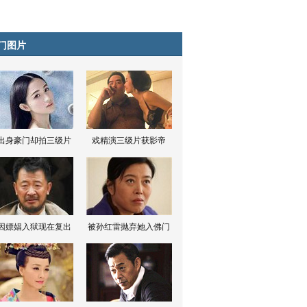
门图片
出身豪门却拍三级片
戏精演三级片获影帝
因嫖娼入狱现在复出
被孙红雷抛弃她入佛门