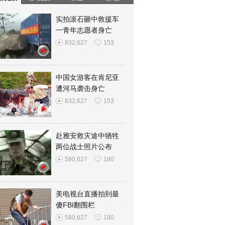
实拍滚石砸中救援车
一青年志愿者身亡
832,627
153
中国女游客在肯尼亚
遭河马袭击身亡
832,627
153
赴雅安救灾途中牺牲
两位战士照片公布
580,627
180
美电视台直播拍到最
傻FBI翻围栏
580,627
180