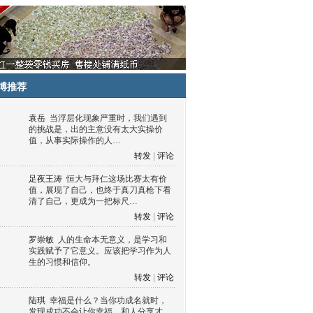
博推荐
袁岳
当浮层化现象严重时，我们遇到
的挑战是，出的主意没有太大实操价
值，从事实际操作的人…
转发
|
评论
足夜王涛
恒大与拜仁这场比赛太有价
值，展现了自己，也终于真刀真枪下看
清了自己，更成为一把标尺…
转发
|
评论
罗崇敏
人的生命本无意义，是学习和
实践赋予了它意义。应该把学习作为人
生的习惯和信仰。
转发
|
评论
陆琪
幸福是什么？当你功成名就时，
发现成功不会让你幸福，和人分享才