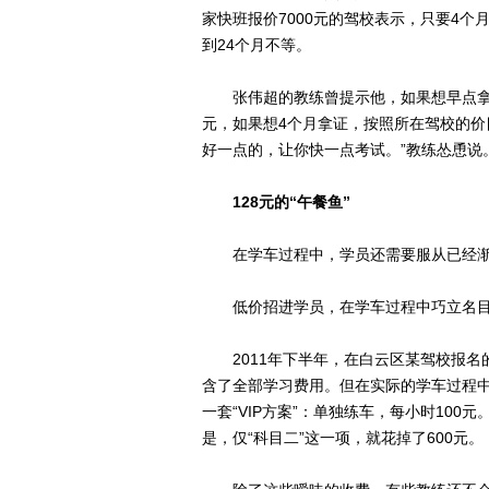
家快班报价7000元的驾校表示，只要4
到24个月不等。
张伟超的教练曾提示他，如果想早点拿证，
元，如果想4个月拿证，按照所在驾校的价
好一点的，让你快一点考试。”教练怂恿说
128元的“午餐鱼”
在学车过程中，学员还需要服从已经渐渐变
低价招进学员，在学车过程中巧立名目
2011年下半年，在白云区某驾校报名的
含了全部学习费用。但在实际的学车过程
一套“VIP方案”：单独练车，每小时10
是，仅“科目二”这一项，就花掉了600元。