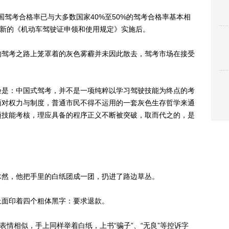
国驾考合格率已与大多数国家40%至50%的驾考合格率基本相
于新的《机动车驾驶证申领和使用规定》实施后。
驾考之路上笼罩着的灰色雾霾并未因此散去，驾考市场在接受
是：中国式驾考，并不是一项纯粹以学习驾驶技能为终点的考
面对权力与制度，普通市民不得不运用的一套灰色生存哲学来通
项技能考核，理应具备的程序正义不断被突破，取而代之的，是
然，他把手里的白纸团成一团，扔进了路边草丛。
面印着四个粗体黑字：要求退款。
情相似，手上同样举着白纸，上书“骗子”、“无良”等控诉字