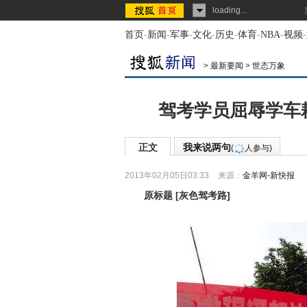
loading...
首页
-
新闻
-
军事
-
文化
-
历史
-
体育
-
NBA
-
视频
-
>
最新要闻
>
世态万象
驾考学员屈辱学车
正文
我来说两句
(
人参与)
2013年02月05日03:33
来源：
金羊网-新快报
原标题
[
灰色驾考路
]