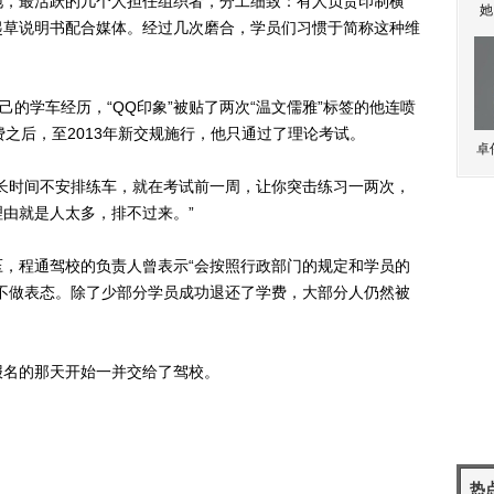
，最活跃的几个人担任组织者，分工细致：有人负责印制横
她
起草说明书配合媒体。经过几次磨合，学员们习惯于简称这种维
的学车经历，“QQ印象”被贴了两次“温文儒雅”标签的他连喷
名费之后，至2013年新交规施行，他只通过了理论考试。
卓
时间不安排练车，就在考试前一周，让你突击练习一两次，
由就是人太多，排不过来。”
程通驾校的负责人曾表示“会按照行政部门的规定和学员的
不做表态。除了少部分学员成功退还了学费，大部分人仍然被
名的那天开始一并交给了驾校。
热