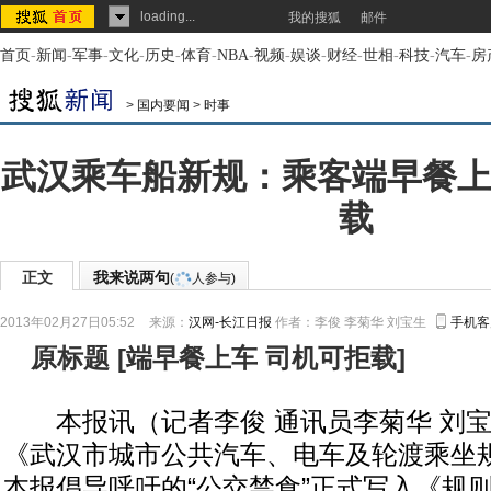
loading...
我的搜狐
邮件
首页
-
新闻
-
军事
-
文化
-
历史
-
体育
-
NBA
-
视频
-
娱谈
-
财经
-
世相
-
科技
-
汽车
-
房
>
国内要闻
>
时事
武汉乘车船新规：乘客端早餐上
载
正文
我来说两句
(
人参与)
2013年02月27日05:52
来源：
汉网-长江日报
作者：李俊 李菊华 刘宝生
手机客
原标题
[
端早餐上车 司机可拒载
]
本报讯（记者李俊 通讯员李菊华 刘宝
《武汉市城市公共汽车、电车及轮渡乘坐
本报倡导呼吁的“公交禁食”正式写入《规