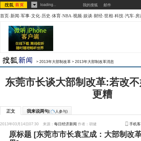
loading...
我的搜狐
邮件
首页
-
新闻
-
军事
-
文化
-
历史
-
体育
-
NBA
-
视频
-
娱谈
-
财经
-
世相
-
科技
-
汽车
-
房
>
2013年大部制改革
>
2013年大部制改革消息
东莞市长谈大部制改革:若改
更糟
正文
我来说两句
(
人参与)
2013年03月14日07:30
来源：
每日经济新闻
作者：胡健
手机客
原标题
[
东莞市市长袁宝成：大部制改