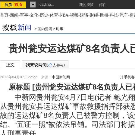
loading...
我的搜狐
邮件
首页
-
新闻
-
军事
-
文化
-
历史
-
体育
-
NBA
-
视频
-
娱谈
-
财经
-
世相
-
科技
-
汽车
-
房
>
国内要闻
>
时事
贵州瓮安运达煤矿8名负责人
正文
我来说两句
(
人参与)
2013年04月07日22:22
来源：
中国新闻网
手机客
原标题
[
贵州瓮安运达煤矿8名负责人已
中新网贵州瓮安4月7日电(记者 鲍光翔)
从贵州瓮安县运达煤矿事故救援指挥部获
故的运达煤矿8名负责人已被警方控制，
结、“五证一照”被依法吊销。司法部门将
人刑事责任。