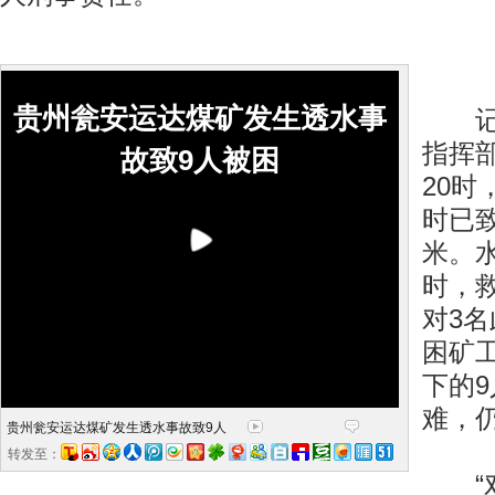
贵州瓮安运达煤矿发生透水事
记者
指挥
故致9人被困
20时
时已
米。
时，
对3
困矿
下的
难，
贵州瓮安运达煤矿发生透水事故致9人
转发至：
“对