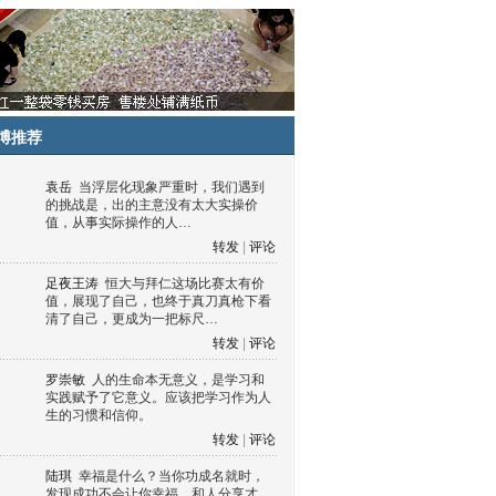
博推荐
袁岳
当浮层化现象严重时，我们遇到
的挑战是，出的主意没有太大实操价
值，从事实际操作的人…
转发
|
评论
足夜王涛
恒大与拜仁这场比赛太有价
值，展现了自己，也终于真刀真枪下看
清了自己，更成为一把标尺…
转发
|
评论
罗崇敏
人的生命本无意义，是学习和
实践赋予了它意义。应该把学习作为人
生的习惯和信仰。
转发
|
评论
陆琪
幸福是什么？当你功成名就时，
发现成功不会让你幸福，和人分享才