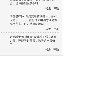
会。当你赚到很多钱时…
转发
|
评论
李英俊律师
哥们充话费输错号，替别
人交了100元，就打过去电话想让对方
充点回来。对方特郁闷地说…
转发
|
评论
急诊科于莺
出门时发现没下雪，还有
太阳，还能看到蓝天，惊呼这一天值
了！
转发
|
评论