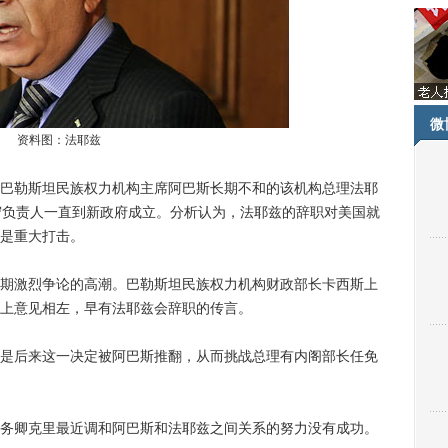
微
资料图：法耶兹
巴勒斯坦民族权力机构主席阿巴斯长期不和的该机构总理法耶
守负责人一直到新政府成立。分析认为，法耶兹的辞职对美国就
是重大打击。
激烈争论的高潮。巴勒斯坦民族权力机构财政部长卡西斯上
上意见相左，早有法耶兹会辞职的传言。
后来这一决定被阿巴斯推翻，从而挑战总理有内阁部长任免
卿克里最近调和阿巴斯和法耶兹之间关系的努力没有成功。