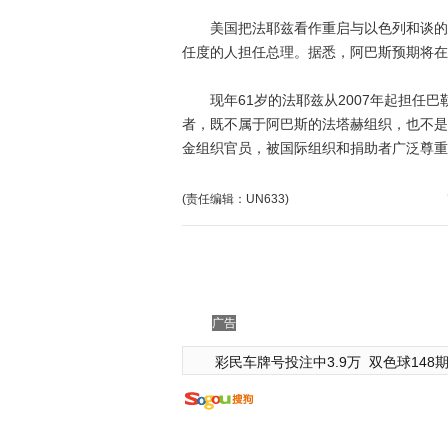
美国把法耶兹看作重启与以色列和谈的关
任度的人担任总理。据悉，阿巴斯预期将在
现年61岁的法耶兹从2007年起担任巴
者，既不属于阿巴斯的法塔赫组织，也不是
金组织官员，被国际组织和捐助者广泛尊重
(责任编辑：UN633)
广告
彩民车牌号投注中3.9万
双色球148期