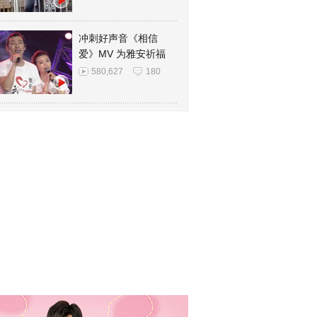
冲刺好声音《相信
爱》MV 为雅安祈福
580,627
180