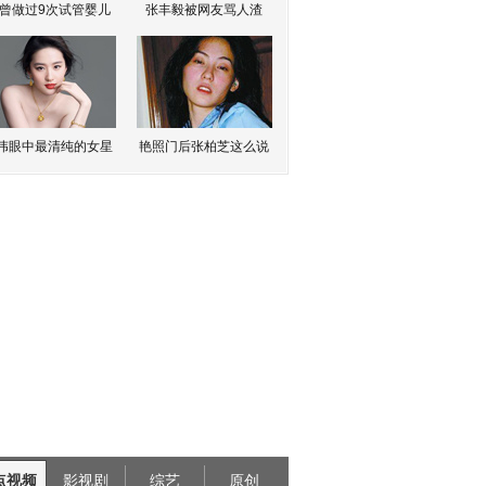
曾做过9次试管婴儿
张丰毅被网友骂人渣
伟眼中最清纯的女星
艳照门后张柏芝这么说
点视频
影视剧
综艺
原创