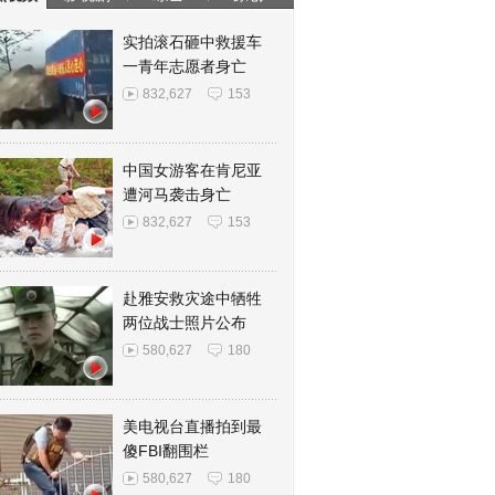
实拍滚石砸中救援车
一青年志愿者身亡
832,627
153
中国女游客在肯尼亚
遭河马袭击身亡
832,627
153
赴雅安救灾途中牺牲
两位战士照片公布
580,627
180
美电视台直播拍到最
傻FBI翻围栏
580,627
180