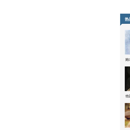
热
她
他