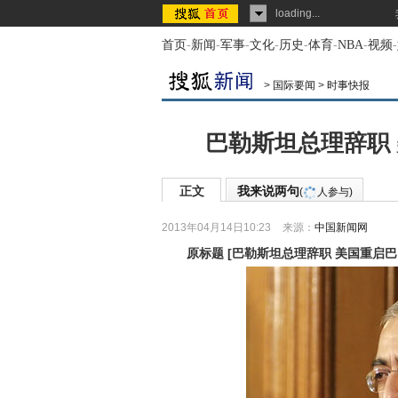
loading...
首页
-
新闻
-
军事
-
文化
-
历史
-
体育
-
NBA
-
视频
-
>
国际要闻
>
时事快报
巴勒斯坦总理辞职
正文
我来说两句
(
人参与)
2013年04月14日10:23
来源：
中国新闻网
原标题
[
巴勒斯坦总理辞职 美国重启巴