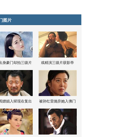
门图片
出身豪门却拍三级片
戏精演三级片获影帝
因嫖娼入狱现在复出
被孙红雷抛弃她入佛门