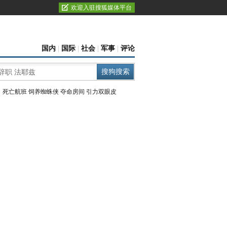
欢迎入驻搜狐媒体平台
国内
|
国际
|
社会
|
军事
|
评论
：
死亡航班
饲养蜘蛛侠
夺命房间
引力双眼皮