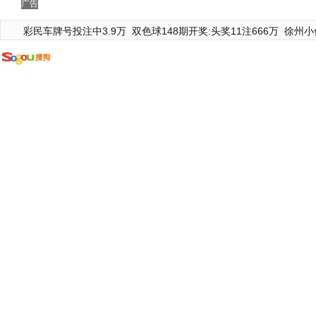
广告
彩民车牌号投注中3.9万
双色球148期开奖:头奖11注666万
徐州小