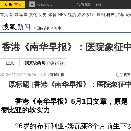
loading...
我的搜狐
邮件
首页
-
新闻
-
军事
-
文化
-
历史
-
体育
-
NBA
-
视频
-
娱谈
-
财经
-
世相
-
科技
-
汽车
-
房
>
国内要闻
>
时事
香港《南华早报》：医院象征
正文
我来说两句
(
条评论)
2013年05月02日08:29
来源：
环球时报
手机客
原标题
[
香港《南华早报》：医院象征
香港《南华早报》5月1日文章，原题
赞比亚的软实力
16岁的布瓦利亚-姆瓦莱8个月前生下