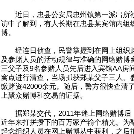
近日，忠县公安局忠州镇第一派出所社
访中了解到，有人长期在忠县某宾馆内组
博。
经连日侦查，民警掌握到在网上组织赌
及参赌人员的活动规律与准确的网络赌博
三父子及9名参赌人员先后进入宾馆AA房
窝点进行清查，当场抓获郑某父子三人、
缴赌资42000余元。随后，警方很快查清
上聚众赌博和交易的证据。
据郑某交代，2011年迷上网络赌博后
近年来打拼攒下的百万家产输个精光。为
起念组织人员在网上赌博从中获利，之后