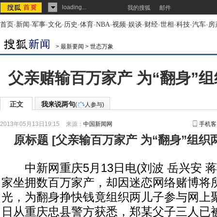
loading...
我的搜狐
邮件
首页
-
新闻
-
军事
-
文化
-
历史
-
体育
-
NBA
-
视频
-
娱谈
-
财经
-
世相
-
科技
-
汽车
-
房
>
最新要闻
>
世态万象
父亲赌输百万家产 为“翻身”
正文
我来说两句
(
人参与)
2013年05月13日19:15
来源：
中国新闻网
手机客
原标题
[
父亲输百万家产 为“翻身”组
中新网重庆5月13日电(刘波 岳兴安 蒋
家坐拥数百万家产，却因迷恋网络赌博将
光，为翻身挣快钱竟组织两儿子参与网上聚
日从重庆忠县警方获悉，郑某父子三人已