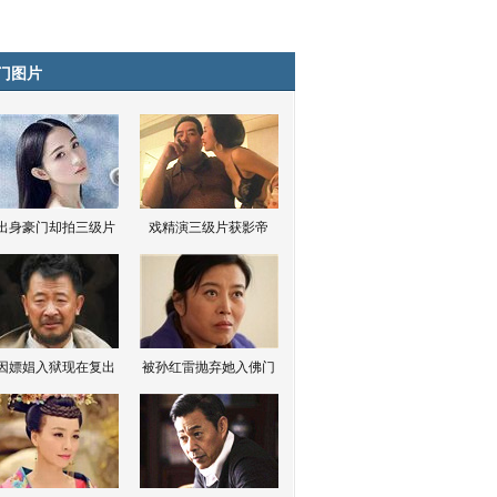
门图片
出身豪门却拍三级片
戏精演三级片获影帝
因嫖娼入狱现在复出
被孙红雷抛弃她入佛门