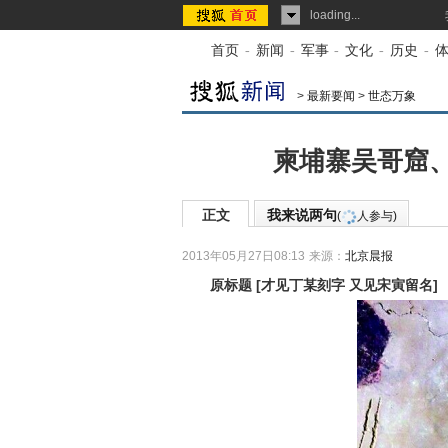
loading...
首页
-
新闻
-
军事
-
文化
-
历史
-
>
最新要闻
>
世态万象
柬埔寨吴哥窟
正文
我来说两句
(
人参与)
2013年05月27日08:13
来源：
北京晨报
原标题
[
才见丁某刻字 又见宋寅留名
]