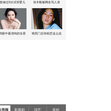
曾做过9次试管婴儿
张丰毅被网友骂人渣
伟眼中最清纯的女星
艳照门后张柏芝这么说
点视频
影视剧
综艺
原创