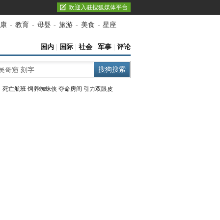
欢迎入驻搜狐媒体平台
康
-
教育
-
母婴
-
旅游
-
美食
-
星座
国内
|
国际
|
社会
|
军事
|
评论
：
死亡航班
饲养蜘蛛侠
夺命房间
引力双眼皮