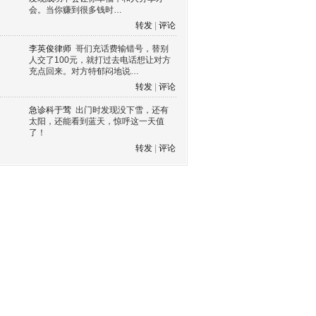
会。当你赚到很多钱时…
转发
|
评论
李英俊律师
哥们充话费输错号，替别
人交了100元，就打过去电话想让对方
充点回来。对方特郁闷地说…
转发
|
评论
急诊科于莺
出门时发现没下雪，还有
太阳，还能看到蓝天，惊呼这一天值
了！
转发
|
评论