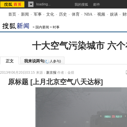
loading...
我的搜狐
邮件
首页
-
新闻
-
军事
-
文化
-
历史
-
体育
-
NBA
-
视频
-
娱谈
-
财
>
国内要闻
>
时事
十大空气污染城市 六个
正文
我来说两句
(
人参与)
2013年06月20日03:15
来源：
新京报
作者：金煜
原标题
[
上月北京空气八天达标
]