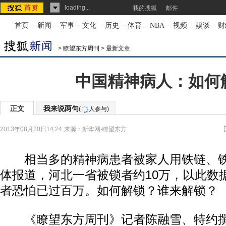
loading...
我的搜狐
邮件
首页
-
新闻
-
军事
-
文化
-
历史
-
体育
-
NBA
-
视频
-
娱谈
-
财
>
瞭望东方周刊
>
最新文章
中国精神病人：如何
正文
我来说两句
(
人参与)
2013年08月20日14:24
来源：
新华网-瞭望东方
相当多的精神病患者被家人用铁链、铁
体报道，河北一省被锁者约10万，以此数
者恐怕已过百万。如何解锁？谁来解锁？
《瞭望东方周刊》记者陈融雪、特约撰稿