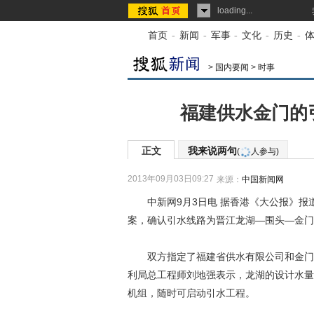
loading...
首页
-
新闻
-
军事
-
文化
-
历史
-
>
国内要闻
>
时事
福建供水金门的
正文
我来说两句
(
人参与)
2013年09月03日09:27
来源：
中国新闻网
中新网9月3日电 据香港《大公报》报
案，确认引水线路为晋江龙湖—围头—金门
双方指定了福建省供水有限公司和金门县
利局总工程师刘地强表示，龙湖的设计水量为
机组，随时可启动引水工程。