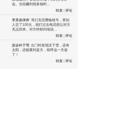
会。当你赚到很多钱时…
转发
|
评论
李英俊律师
哥们充话费输错号，替别
人交了100元，就打过去电话想让对方
充点回来。对方特郁闷地说…
转发
|
评论
急诊科于莺
出门时发现没下雪，还有
太阳，还能看到蓝天，惊呼这一天值
了！
转发
|
评论