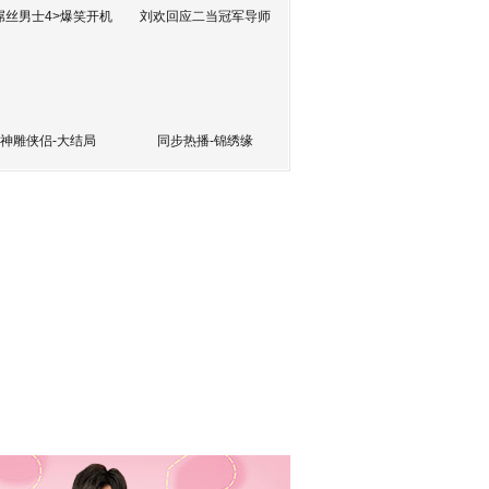
屌丝男士4>爆笑开机
刘欢回应二当冠军导师
神雕侠侣-大结局
同步热播-锦绣缘