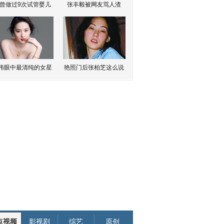
曾做过9次试管婴儿
张丰毅被网友骂人渣
伟眼中最清纯的女星
艳照门后张柏芝这么说
点视频
影视剧
综艺
原创