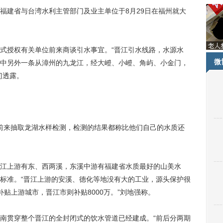
建省与台湾水利主管部门及业主单位于8月29日在福州就大
授权有关单位前来商谈引水事宜。“晋江引水线路，水源水
微
中另外一条从漳州的九龙江，经大嶝、小嶝、角屿、小金门，
门透露。
前来抽取龙湖水样检测，检测的结果都称比他们自己的水质还
上游有东、西两溪，东溪中游有福建省水质最好的山美水
标准。“晋江上游的安溪、德化等地没有大的工业，源头保护很
贴上游城市，晋江市则补贴8000万。”刘地强称。
贯穿整个晋江的全封闭式的饮水管道已经建成。“前后分两期