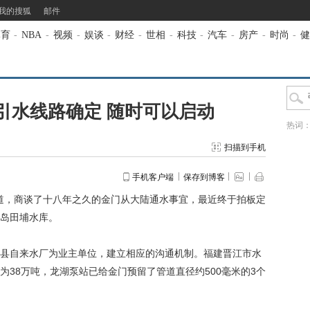
我的搜狐
邮件
体育
-
NBA
-
视频
-
娱谈
-
财经
-
世相
-
科技
-
汽车
-
房产
-
时尚
-
健
引水线路确定 随时可以启动
热词
扫描到手机
手机客户端
保存到博客
道，商谈了十八年之久的金门从大陆通水事宜，最近终于拍板定
岛田埔水库。
自来水厂为业主单位，建立相应的沟通机制。福建晋江市水
38万吨，龙湖泵站已给金门预留了管道直径约500毫米的3个