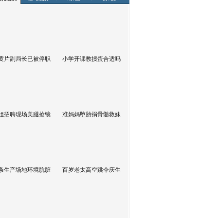
黄片副局长已被停职
小学开课教掼蛋合适吗
姐招聘现场美腿抢镜
准妈妈堕胎捐骨髓救妹
条生产场地环境肮脏
百岁老太高空跳伞庆生