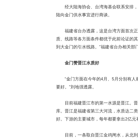
经大陆海协会、台湾海基会联系安排，福
陆向金门供水事宜进行商谈。
福建省台办透露，这是台湾方面首次正式
质、线路等各方面条件都优于此前论证的其
到大金门的引水线路。”福建省台办相关部
金门赞晋江水质好
“金门方面在今年的4月、5月分别有人
要好。”刘地强透露。
目前福建晋江市的第一水源是晋江。晋江
库。晋江是福建省第三大河流，水质达二类
好。下游的主要城市，每年都要拿出2亿元补
目前，一条取自晋江金鸡闸水，从北到南