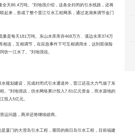
量全天86.4万吨。”刘地强介绍，这条全封闭的引水线路，还将
联起来，形成了整个晋江引水工程网系，通过龙湖来调节金门
量是每天181万吨。东山水库库存468万方、溪边水库374万
水库相连，互相调节，在应急事件下可互相调用水，达到双保险
同饮一江水了。”刘地强说。
水规划建设，完成封闭式引水通道外，晋江还花大力气做了东
。”刘地强说，供水网络累计投入7.81亿元资金，而水源地的
江投入5亿元。
营运问题，两岸还将继续磋商。
是厦门的大澄岛引水工程，莆田的南日岛引水工程，目前福建