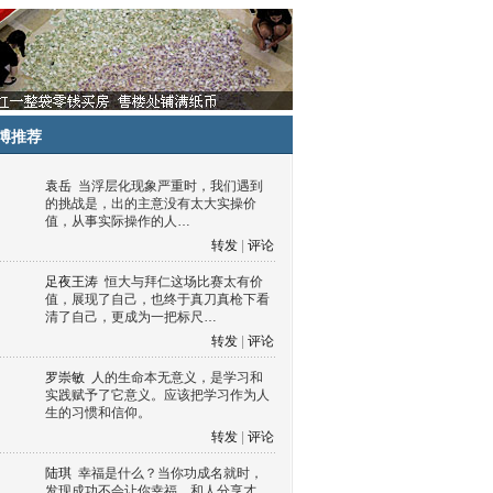
博推荐
袁岳
当浮层化现象严重时，我们遇到
的挑战是，出的主意没有太大实操价
值，从事实际操作的人…
转发
|
评论
足夜王涛
恒大与拜仁这场比赛太有价
值，展现了自己，也终于真刀真枪下看
清了自己，更成为一把标尺…
转发
|
评论
罗崇敏
人的生命本无意义，是学习和
实践赋予了它意义。应该把学习作为人
生的习惯和信仰。
转发
|
评论
陆琪
幸福是什么？当你功成名就时，
发现成功不会让你幸福，和人分享才