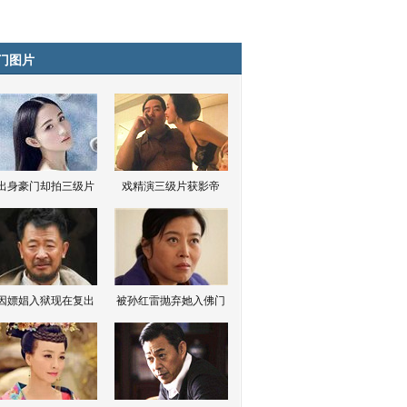
门图片
出身豪门却拍三级片
戏精演三级片获影帝
因嫖娼入狱现在复出
被孙红雷抛弃她入佛门