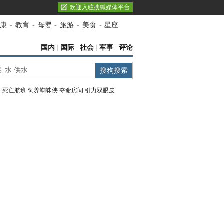
欢迎入驻搜狐媒体平台
康
-
教育
-
母婴
-
旅游
-
美食
-
星座
国内
|
国际
|
社会
|
军事
|
评论
：
死亡航班
饲养蜘蛛侠
夺命房间
引力双眼皮