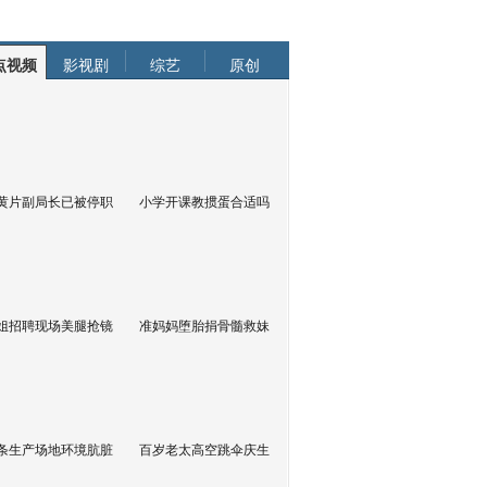
点视频
影视剧
综艺
原创
黄片副局长已被停职
小学开课教掼蛋合适吗
姐招聘现场美腿抢镜
准妈妈堕胎捐骨髓救妹
条生产场地环境肮脏
百岁老太高空跳伞庆生