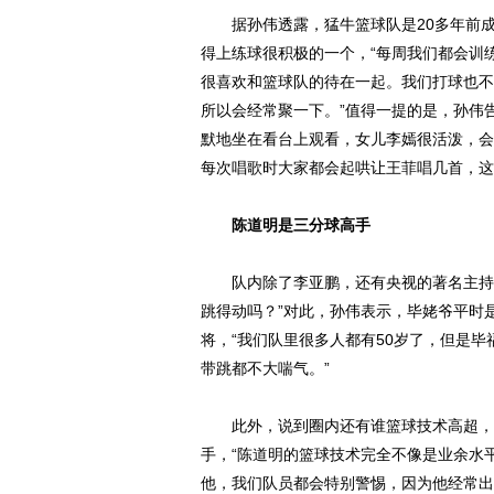
据孙伟透露，猛牛篮球队是20多年前成立
得上练球很积极的一个，“每周我们都会训
很喜欢和篮球队的待在一起。我们打球也不
所以会经常聚一下。”值得一提的是，孙伟
默地坐在看台上观看，女儿李嫣很活泼，会
每次唱歌时大家都会起哄让王菲唱几首，这
陈道明是三分球高手
队内除了李亚鹏，还有央视的著名主持人
跳得动吗？”对此，孙伟表示，毕姥爷平时
将，“我们队里很多人都有50岁了，但是
带跳都不大喘气。”
此外，说到圈内还有谁篮球技术高超，孙
手，“陈道明的篮球技术完全不像是业余水
他，我们队员都会特别警惕，因为他经常出