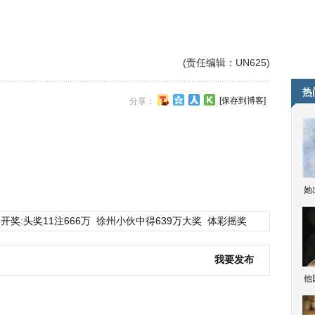
(责任编辑：UN625)
热
[保存到博客]
分享：
她
开奖:头奖11注666万
徐州小伙中得639万大奖
体彩摇奖
我要发布
他