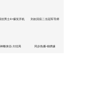
屌丝男士4>爆笑开机
刘欢回应二当冠军导师
神雕侠侣-大结局
同步热播-锦绣缘