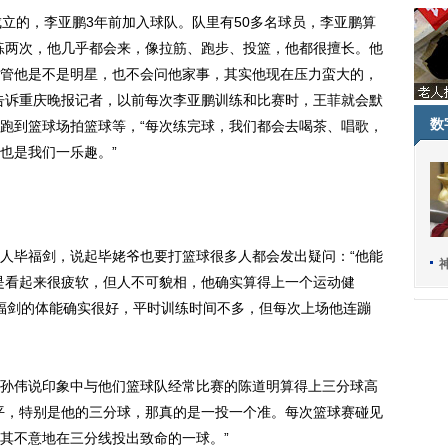
的，李亚鹏3年前加入球队。队里有50多名球员，李亚鹏算
练两次，他几乎都会来，像拉筋、跑步、投篮，他都很擅长。他
管他是不是明星，也不会问他家事，其实他现在压力蛮大的，
告诉重庆晚报记者，以前每次李亚鹏训练和比赛时，王菲就会默
数
跑到篮球场拍篮球等，“每次练完球，我们都会去喝茶、唱歌，
也是我们一乐趣。”
毕福剑，说起毕姥爷也要打篮球很多人都会发出疑问：“他能
是看起来很疲软，但人不可貌相，他确实算得上一个运动健
毕福剑的体能确实很好，平时训练时间不多，但每次上场他连蹦
伟说印象中与他们篮球队经常比赛的陈道明算得上三分球高
平，特别是他的三分球，那真的是一投一个准。每次篮球赛碰见
其不意地在三分线投出致命的一球。”