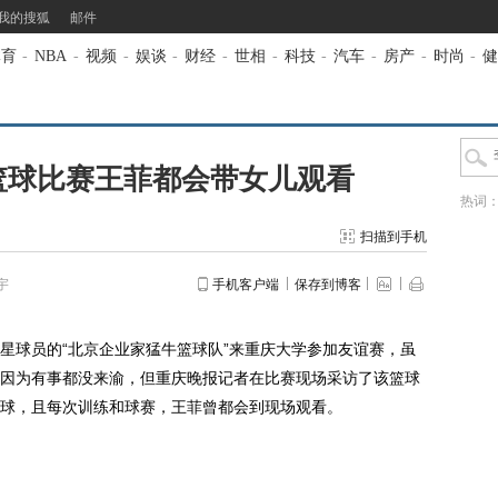
我的搜狐
邮件
体育
-
NBA
-
视频
-
娱谈
-
财经
-
世相
-
科技
-
汽车
-
房产
-
时尚
-
健
篮球比赛王菲都会带女儿观看
热词
扫描到手机
宇
手机客户端
保存到博客
球员的“北京企业家猛牛篮球队”来重庆大学参加友谊赛，虽
因为有事都没来渝，但重庆晚报记者在比赛现场采访了该篮球
球，且每次训练和球赛，王菲曾都会到现场观看。