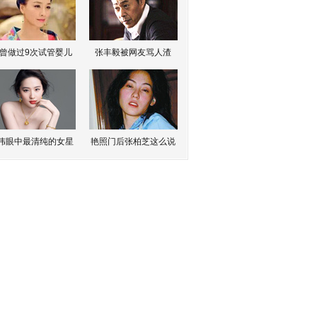
曾做过9次试管婴儿
张丰毅被网友骂人渣
伟眼中最清纯的女星
艳照门后张柏芝这么说