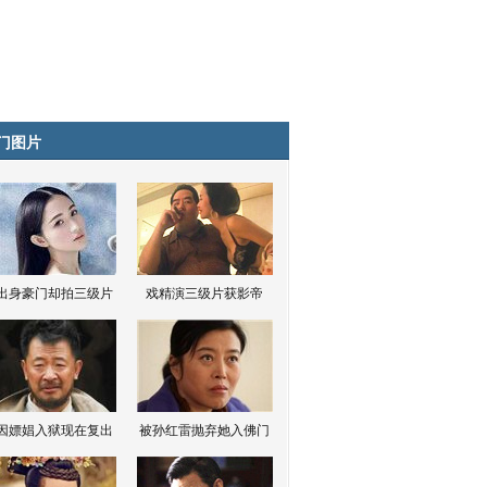
门图片
出身豪门却拍三级片
戏精演三级片获影帝
因嫖娼入狱现在复出
被孙红雷抛弃她入佛门