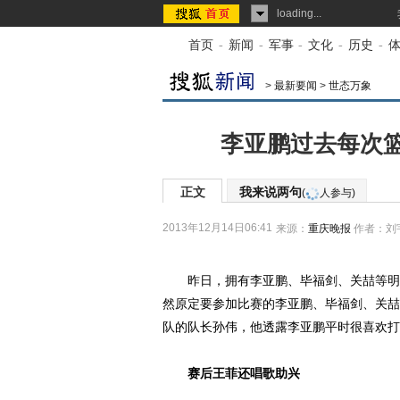
loading...
首页
-
新闻
-
军事
-
文化
-
历史
-
>
最新要闻
>
世态万象
李亚鹏过去每次
正文
我来说两句
(
人参与)
2013年12月14日06:41
来源：
重庆晚报
作者：刘
昨日，拥有李亚鹏、毕福剑、关喆等明星
然原定要参加比赛的李亚鹏、毕福剑、关喆
队的队长孙伟，他透露李亚鹏平时很喜欢打
赛后王菲还唱歌助兴