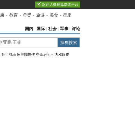
欢迎入驻搜狐媒体平台
康
-
教育
-
母婴
-
旅游
-
美食
-
星座
国内
|
国际
|
社会
|
军事
|
评论
：
死亡航班
饲养蜘蛛侠
夺命房间
引力双眼皮