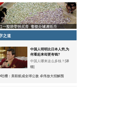
字之道
中国人明明比日本人穷,为
何看起来却更有钱?
中国人哪来这么多钱？[
详
细
]
神吐槽：
美联航成全球公敌 卓伟放大招解围